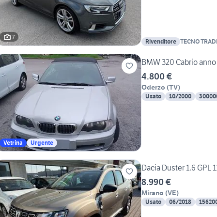
7
Rivenditore
TECNO TRADE S
BMW 320 Cabrio anno 20
4.800 €
Oderzo
(
TV
)
Usato
10/2000
30000
Vetrina
Urgente
Dacia Duster 1.6 GPL 
8.990 €
Mirano
(
VE
)
Usato
06/2018
15620