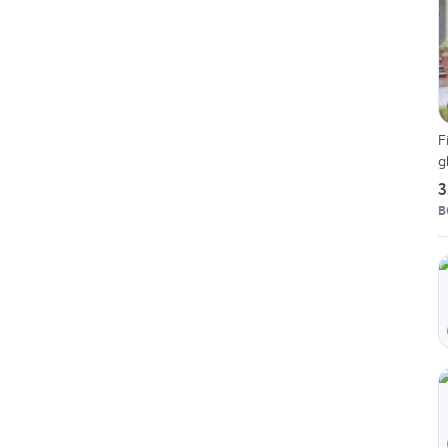
F
g
3
B