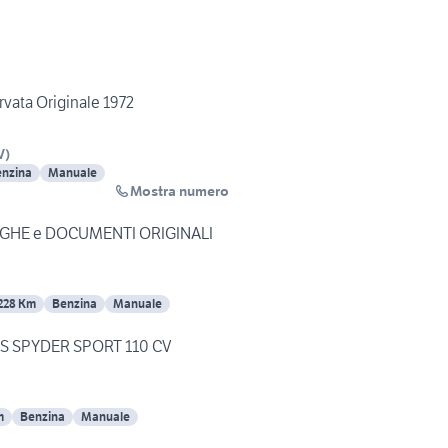
rvata Originale 1972
V
)
nzina
Manuale
Mostra numero
TARGHE e DOCUMENTI ORIGINALI
228 Km
Benzina
Manuale
 AS SPYDER SPORT 110 CV
m
Benzina
Manuale