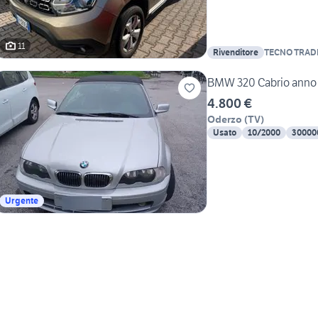
11
Rivenditore
TECNO TRADE S
BMW 320 Cabrio anno 20
4.800 €
Oderzo
(
TV
)
Usato
10/2000
30000
Urgente