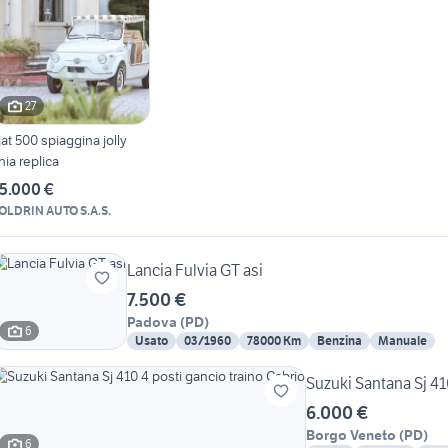
27
iat 500 spiaggina jolly
hia replica
5.000 €
OLDRIN AUTO S.A.S.
Lancia Fulvia GT asi
7.500 €
Padova
(
PD
)
6
Usato
03/1960
78000 Km
Benzina
Manuale
Suzuki Santana Sj 41
6.000 €
Borgo Veneto
(
PD
)
6