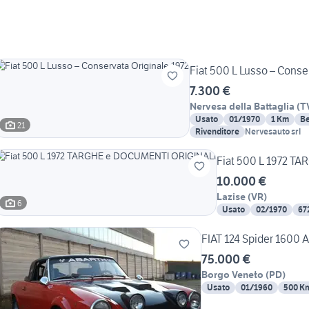
Fiat 500 L Lusso – Conse
7.300 €
Nervesa della Battaglia
(
T
Usato
01/1970
1 Km
Be
21
Rivenditore
Nervesauto srl
Fiat 500 L 1972 
10.000 €
Lazise
(
VR
)
6
Usato
02/1970
67
FIAT 124 Spider 1600
75.000 €
Borgo Veneto
(
PD
)
Usato
01/1960
500 K