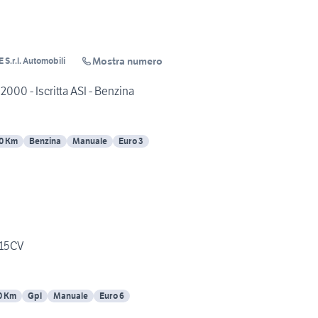
Mostra numero
.r.l. Automobili
00 - Iscritta ASI - Benzina
0 Km
Benzina
Manuale
Euro 3
115CV
0 Km
Gpl
Manuale
Euro 6