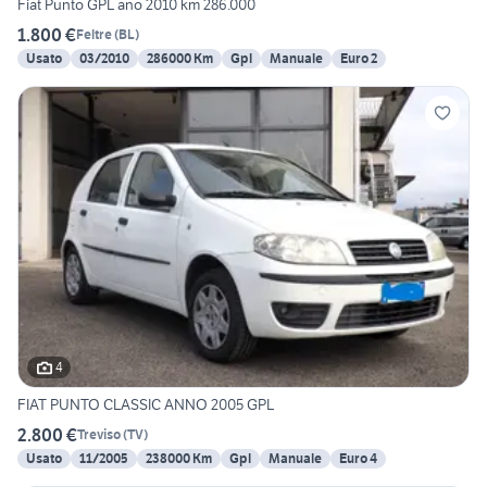
Fiat Punto GPL año 2010 km 286.000
1.800 €
Feltre
(
BL
)
Usato
03/2010
286000 Km
Gpl
Manuale
Euro 2
4
FIAT PUNTO CLASSIC ANNO 2005 GPL
2.800 €
Treviso
(
TV
)
Usato
11/2005
238000 Km
Gpl
Manuale
Euro 4