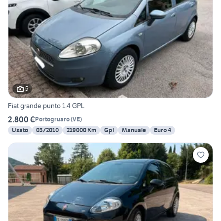
5
Fiat grande punto 1.4 GPL
2.800 €
Portogruaro
(
VE
)
Usato
03/2010
219000 Km
Gpl
Manuale
Euro 4