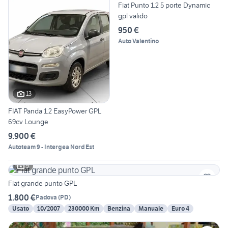
Fiat Punto 1.2 5 porte Dynamic
gpl valido
950 €
Auto Valentino
13
FIAT Panda 1.2 EasyPower GPL
69cv Lounge
9.900 €
Autoteam 9 - Intergea Nord Est
5
Fiat grande punto GPL
1.800 €
Padova
(
PD
)
Usato
10/2007
230000 Km
Benzina
Manuale
Euro 4