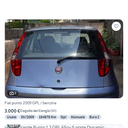
6
Fiat punto 2009 GPL / benzina
3.000 €
Cogollo del Cengio
(
VI
)
Usato
03/2009
184878 Km
Gpl
Manuale
Euro 2
10