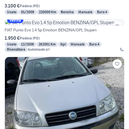
3.100 €
Padova
(
PD
)
Usato
01/2009
220000 Km
Benzina
Manuale
Euro 4
Vetrina
FIAT Punto Evo 1.4 5p Emotion BENZINA/GPL Stupen
1.950 €
Padova
(
PD
)
Usato
12/2009
262051 Km
Gpl
Manuale
Euro 4
Rivenditore
Autoimade srl