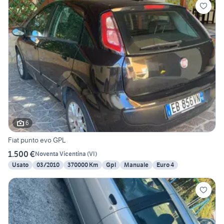
6
Fiat punto evo GPL
1.500 €
Noventa Vicentina
(
VI
)
Usato
03/2010
370000 Km
Gpl
Manuale
Euro 4