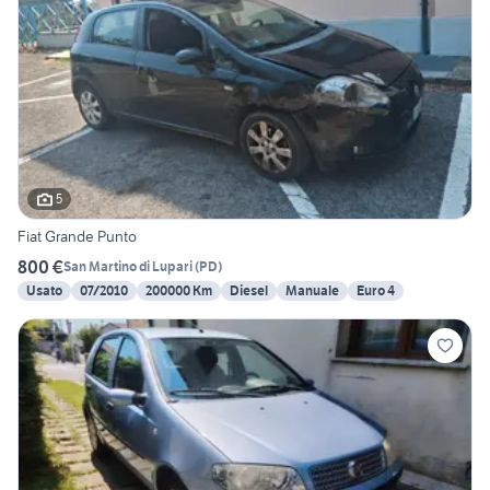
5
Fiat Grande Punto
800 €
San Martino di Lupari
(
PD
)
Usato
07/2010
200000 Km
Diesel
Manuale
Euro 4