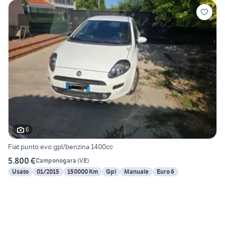
6
Fiat punto evo gpl/benzina 1400cc
5.800 €
Camponogara
(
VE
)
Usato
01/2015
150000 Km
Gpl
Manuale
Euro 6