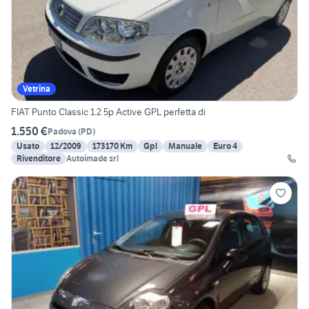
Vetrina
FIAT Punto Classic 1.2 5p Active GPL perfetta di
1.550 €
Padova
(
PD
)
Usato
12/2009
173170 Km
Gpl
Manuale
Euro 4
Rivenditore
Autoimade srl