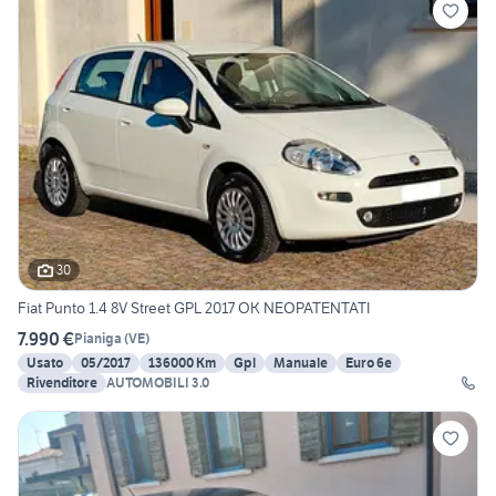
30
Fiat Punto 1.4 8V Street GPL 2017 OK NEOPATENTATI
7.990 €
Pianiga
(
VE
)
Usato
05/2017
136000 Km
Gpl
Manuale
Euro 6e
Rivenditore
AUTOMOBILI 3.0