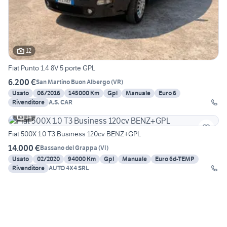
12
Fiat Punto 1.4 8V 5 porte GPL
6.200 €
San Martino Buon Albergo
(
VR
)
Usato
06/2016
145000 Km
Gpl
Manuale
Euro 6
Rivenditore
A.S. CAR
14
Fiat 500X 1.0 T3 Business 120cv BENZ+GPL
14.000 €
Bassano del Grappa
(
VI
)
Usato
02/2020
94000 Km
Gpl
Manuale
Euro 6d-TEMP
Rivenditore
AUTO 4X4 SRL