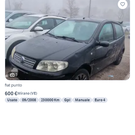
6
fiat punto
600 €
Mirano
(
VE
)
Usato
09/2008
230000 Km
Gpl
Manuale
Euro 4