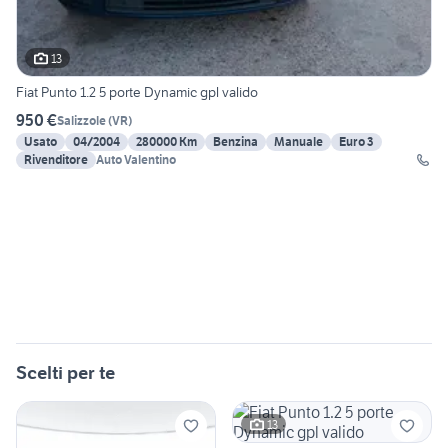
13
Fiat Punto 1.2 5 porte Dynamic gpl valido
950 €
Salizzole
(
VR
)
Usato
04/2004
280000 Km
Benzina
Manuale
Euro 3
Rivenditore
Auto Valentino
Scelti per te
13