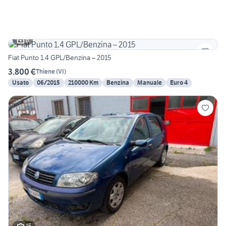
6
Fiat Punto 1.4 GPL/Benzina – 2015
3.800 €
Thiene
(
VI
)
Usato
06/2015
210000 Km
Benzina
Manuale
Euro 4
15