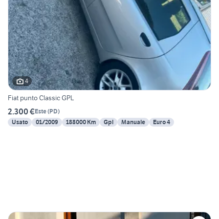
4
Fiat punto Classic GPL
2.300 €
Este
(
PD
)
Usato
01/2009
188000 Km
Gpl
Manuale
Euro 4