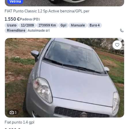
Vetrina
FIAT Punto Classic 1.2 5p Active benzina/GPL per
1.550 €
Padova
(
PD
)
Usato
12/2009
273959 Km
Gpl
Manuale
Euro 4
Rivenditore
Autoimade srl
3
Fiat punto 1.4 gpl