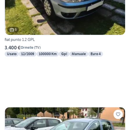
6
fiat punto 1.2 GPL
3.400 €
Ormelle
(
TV
)
Usato
12/2009
100000 Km
Gpl
Manuale
Euro 4