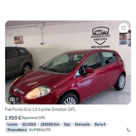
11
Fiat Punto Evo 1.4 5 porte Emotion GPL
2.950 €
Oppeano
(
VR
)
Usato
01/2010
190000 Km
Gpl
Manuale
Euro 4
Rivenditore
SUPERAUTO