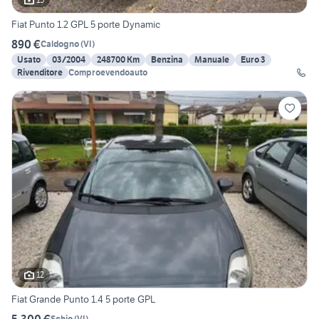
Fiat Punto 1.2 GPL 5 porte Dynamic
890 €
Caldogno
(
VI
)
Usato
03/2004
248700 Km
Benzina
Manuale
Euro 3
Rivenditore
Comproevendoauto
12
Fiat Grande Punto 1.4 5 porte GPL
5.300 €
Schio
(
VI
)