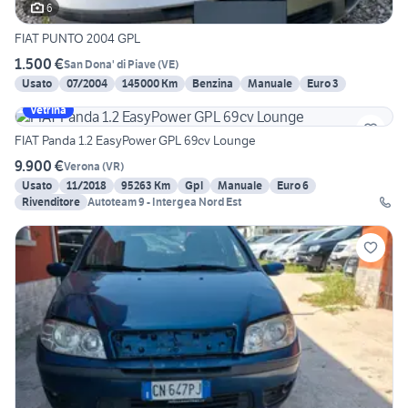
6
FIAT PUNTO 2004 GPL
1.500 €
San Dona' di Piave
(
VE
)
Usato
07/2004
145000 Km
Benzina
Manuale
Euro 3
Vetrina
FIAT Panda 1.2 EasyPower GPL 69cv Lounge
9.900 €
Verona
(
VR
)
Usato
11/2018
95263 Km
Gpl
Manuale
Euro 6
Rivenditore
Autoteam 9 - Intergea Nord Est