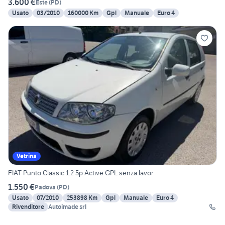
3.600 €
Este
(
PD
)
Usato
03/2010
160000 Km
Gpl
Manuale
Euro 4
Vetrina
FIAT Punto Classic 1.2 5p Active GPL senza lavor
1.550 €
Padova
(
PD
)
Usato
07/2010
253898 Km
Gpl
Manuale
Euro 4
Rivenditore
Autoimade srl