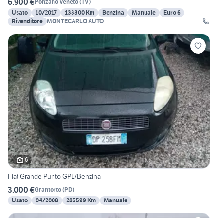
6.900 €
Ponzano Veneto
(
TV
)
Usato
10/2017
133300 Km
Benzina
Manuale
Euro 6
Rivenditore
MONTECARLO AUTO
6
Fiat Grande Punto GPL/Benzina
3.000 €
Grantorto
(
PD
)
Usato
04/2008
285599 Km
Manuale