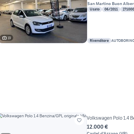
San Martino Buon Albe
Usato
06/2011
27100
19
Rivenditore
AUTOBORIN
Volkswagen Polo 1.4 B
12.000 €
Castel d'Azzano
(
VR
)