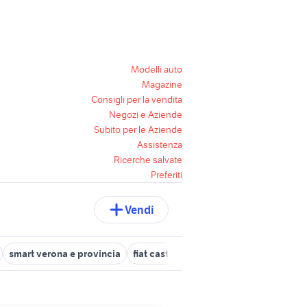
Modelli auto
Magazine
Consigli per la vendita
Negozi e Aziende
Subito per le Aziende
Assistenza
Ricerche salvate
Preferiti
Vendi
smart verona e provincia
fiat castagnaro
auto San Pietro di M