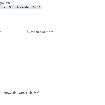
rgo
(
VR
)
0 Km
Gpl
Manuale
Euro 5
Mostra numero
O
enzina/GPL originale VM