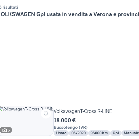
6 risultati
OLKSWAGEN Gpl usata in vendita a Verona e provinc
VolkswagenT-Cross R-LINE
18.000 €
Bussolengo
(
VR
)
6
Usato
06/2020
93000 Km
Gpl
Manuale