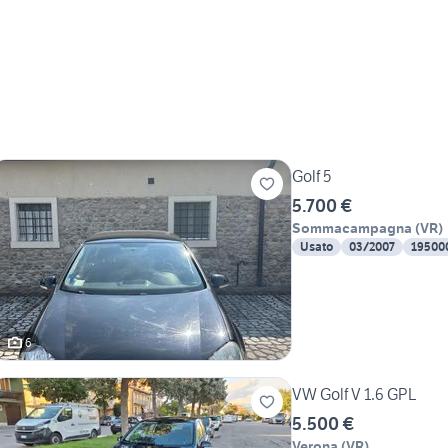
Golf 5
5.700 €
Sommacampagna
(
VR
)
Usato
03/2007
19500
6
VW Golf V 1.6 GPL
5.500 €
Verona
(
VR
)