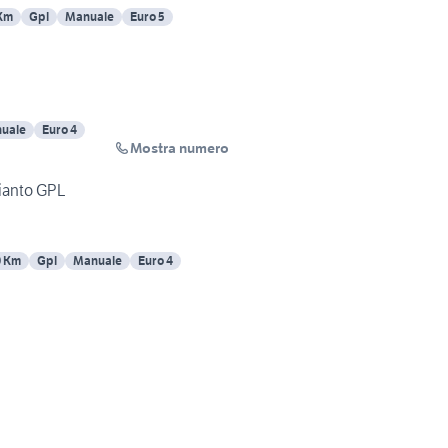
Km
Gpl
Manuale
Euro 5
uale
Euro 4
Mostra numero
impianto GPL
0 Km
Gpl
Manuale
Euro 4