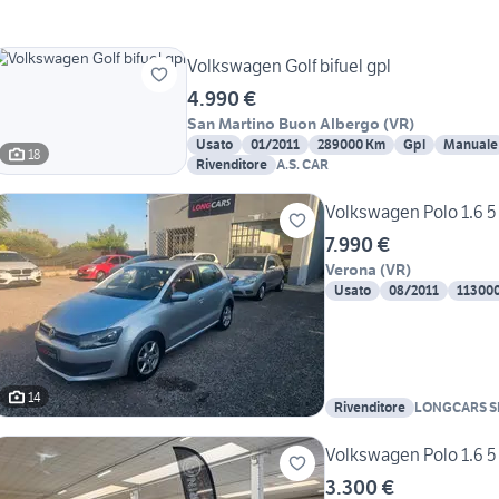
Volkswagen Golf bifuel gpl
4.990 €
San Martino Buon Albergo
(
VR
)
Usato
01/2011
289000 Km
Gpl
Manuale
18
Rivenditore
A.S. CAR
Volkswagen Polo 1.6 5 
7.990 €
Verona
(
VR
)
Usato
08/2011
11300
14
Rivenditore
LONGCARS S
Volkswagen Polo 1.6 5 
3.300 €