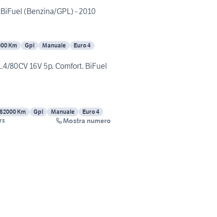
 BiFuel (Benzina/GPL) - 2010
000 Km
Gpl
Manuale
Euro 4
.4/80CV 16V 5p. Comfort. BiFuel
82000 Km
Gpl
Manuale
Euro 4
Mostra numero
rs