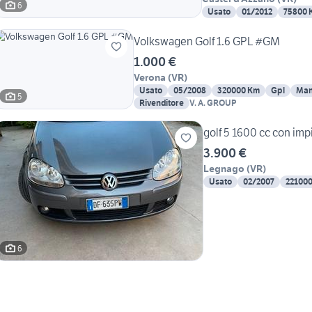
6
Usato
01/2012
75800 
Volkswagen Golf 1.6 GPL #GM
1.000 €
Verona
(
VR
)
Usato
05/2008
320000 Km
Gpl
Man
5
Rivenditore
V. A. GROUP
golf 5 1600 cc con 
3.900 €
Legnago
(
VR
)
Usato
02/2007
22100
6