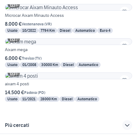
6
Microcar Aixam Minauto Access
8.000 €
Vestenanova
(
VR
)
Usato
10/2022
7794 Km
Diesel
Automatico
Euro 4
2
Aixam mega
6.000 €
Treviso
(
TV
)
Usato
01/2008
30000 Km
Diesel
Automatico
6
aixam 4 posti
14.500 €
Padova
(
PD
)
Usato
11/2021
28000 Km
Diesel
Automatico
Più cercati