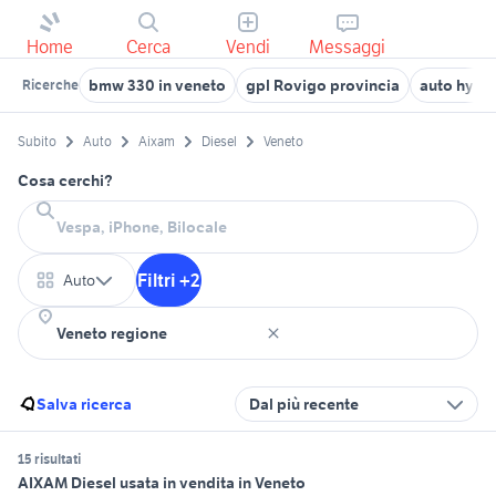
Home
Cerca
Vendi
Messaggi
bmw 330 in veneto
gpl Rovigo provincia
auto hyun
Ricerche
Subito
Auto
Aixam
Diesel
Veneto
Cosa cerchi?
Filtri +2
Auto
Salva ricerca
Dal più recente
15 risultati
AIXAM Diesel usata in vendita in Veneto