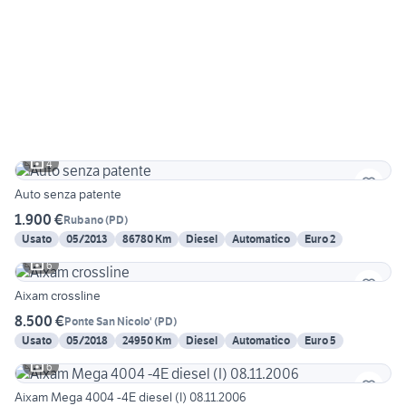
4
Auto senza patente
1.900 €
Rubano
(
PD
)
Usato
05/2013
86780 Km
Diesel
Automatico
Euro 2
6
Aixam crossline
8.500 €
Ponte San Nicolo'
(
PD
)
Usato
05/2018
24950 Km
Diesel
Automatico
Euro 5
6
Aixam Mega 4004 -4E diesel (I) 08.11.2006