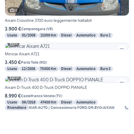
6
Aixam Crossline 3700 euro leggermente trattabili
3.900 €
Camponogara
(
VE
)
Usato
01/2008
21000 Km
Diesel
Automatico
Euro 2
5
Minicar Aixam A721
3.450 €
Porto Tolle
(
RO
)
Usato
12/2006
75000 Km
Diesel
Automatico
Euro 3
13
Aixam D-Truck 400 D-Truck DOPPIO PIANALE
8.990 €
Castelfranco Veneto
(
TV
)
Usato
06/2016
47400 Km
Diesel
Automatico
Rivenditore
MAR-AUTO | Concessionaria FORD-DR-EVO-AIXAM