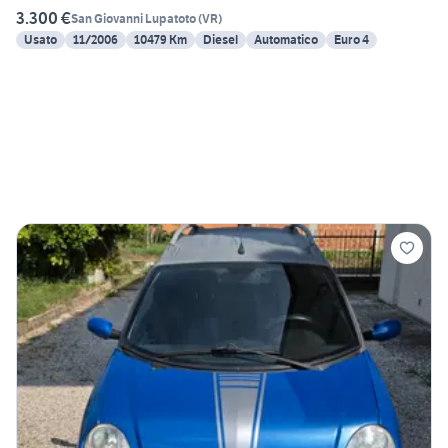
3.300 €
San Giovanni Lupatoto
(
VR
)
Usato
11/2006
10479 Km
Diesel
Automatico
Euro 4