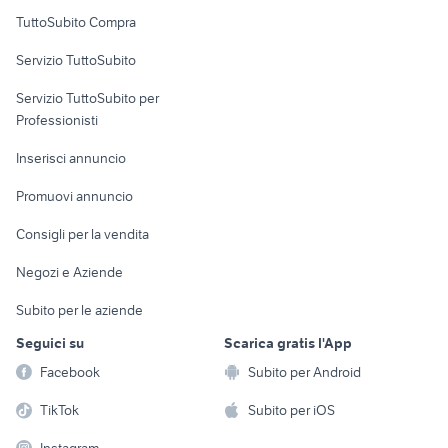
Uffici e Locali
TuttoSubito Compra
commerciali
Servizio TuttoSubito
elettronica
per la casa e la
sports e hobby
Servizio TuttoSubito per
persona
Informatica
Animali
Professionisti
Arredamento e
Console e
Accessori per
Casalinghi
Inserisci annuncio
Videogiochi
animali
Elettrodomestici
Promuovi annuncio
Audio/Video
Musica e Film
Giardino e Fai da te
Consigli per la vendita
Fotografia
Libri e Riviste
Abbigliamento e
Negozi e Aziende
Telefonia
Strumenti Musicali
Accessori
Subito per le aziende
Sports
Tutto per i bambini
Seguici su
Scarica gratis l'App
Biciclette
Facebook
Subito per Android
Collezionismo
TikTok
Subito per iOS