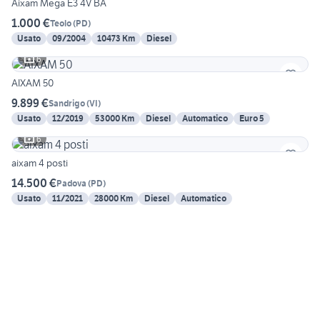
Aixam Mega E3 4V BA
1.000 €
Teolo
(
PD
)
Usato
09/2004
10473 Km
Diesel
6
AIXAM 50
9.899 €
Sandrigo
(
VI
)
Usato
12/2019
53000 Km
Diesel
Automatico
Euro 5
6
aixam 4 posti
14.500 €
Padova
(
PD
)
Usato
11/2021
28000 Km
Diesel
Automatico