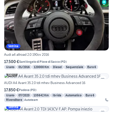
Vetrina
Audi a4 allroad 2.0 190cv 2016
17.500 €
Sant'Angelo di Piove di Sacco
(
PD
)
Usato
01/2016
120000 Km
Diesel
Sequenziale
Euro 6
13
AUDI A4 Avant 35 2.0 tdi mhev Business Advanced 16
17.850 €
Padova
(
PD
)
Usato
07/2020
135642 Km
Ibrida
Automatico
Euro 6
Rivenditore
Autoteam
Vetrina