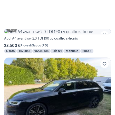
3
Audi A4 avanti sw 2.0 TDI 190 cv quattro s-tronic
23.500 €
Piove di Sacco
(
PD
)
Usato
10/2018
96500 Km
Diesel
Manuale
Euro 6