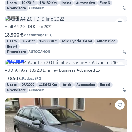
Usato
10/2019
128182 Km
Ibrida
Automatico
Euro 6
Rivenditore
Autoteam
8
Audi A4 2.0 TDI S-line 2022
18.900 €
Massanzago
(
PD
)
Usato
08/2022
150000 Km
Mild Hybrid Diesel
Automatico
Euro 6
Rivenditore
AUTOZANON
Vetrina
AUDI A4 Avant 35 2.0 tdi mhev Business Advanced 16
17.850 €
Padova
(
PD
)
Usato
07/2020
135642 Km
Ibrida
Automatico
Euro 6
Rivenditore
Autoteam