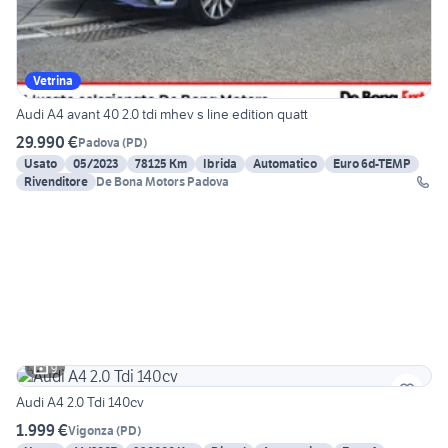
Vetrina
Audi A4 avant 40 2.0 tdi mhev s line edition quatt
29.990 €
Padova
(
PD
)
Usato
05/2023
78125 Km
Ibrida
Automatico
Euro 6d-TEMP
Rivenditore
De Bona Motors Padova
9
Audi A4 2.0 Tdi 140cv
1.999 €
Vigonza
(
PD
)