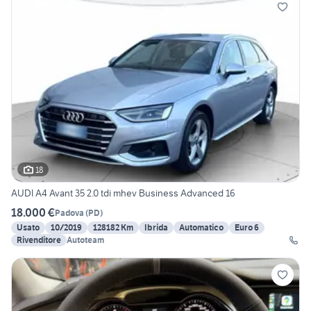
18
AUDI A4 Avant 35 2.0 tdi mhev Business Advanced 16
18.000 €
Padova
(
PD
)
Usato
10/2019
128182 Km
Ibrida
Automatico
Euro 6
Rivenditore
Autoteam