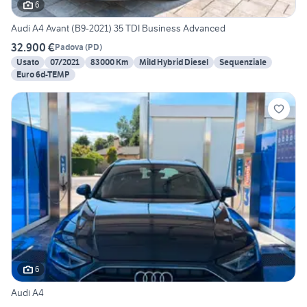
6
Audi A4 Avant (B9-2021) 35 TDI Business Advanced
32.900 €
Padova
(
PD
)
Usato
07/2021
83000 Km
Mild Hybrid Diesel
Sequenziale
Euro 6d-TEMP
6
Audi A4