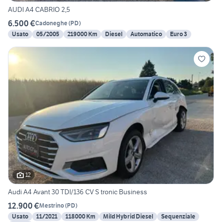
AUDI A4 CABRIO 2,5
6.500 €
Cadoneghe
(
PD
)
Usato
05/2005
219000 Km
Diesel
Automatico
Euro 3
12
Audi A4 Avant 30 TDI/136 CV S tronic Business
12.900 €
Mestrino
(
PD
)
Usato
11/2021
118000 Km
Mild Hybrid Diesel
Sequenziale