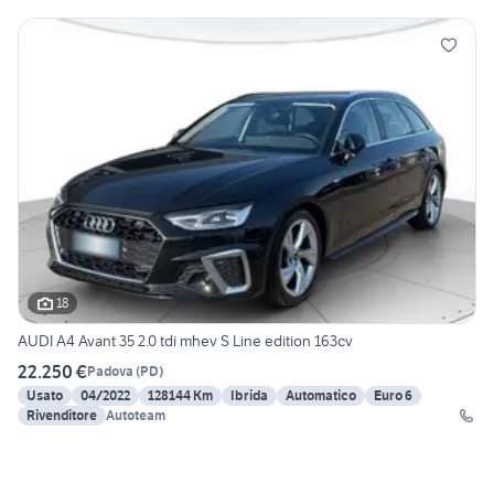
18
AUDI A4 Avant 35 2.0 tdi mhev S Line edition 163cv
22.250 €
Padova
(
PD
)
Usato
04/2022
128144 Km
Ibrida
Automatico
Euro 6
Rivenditore
Autoteam