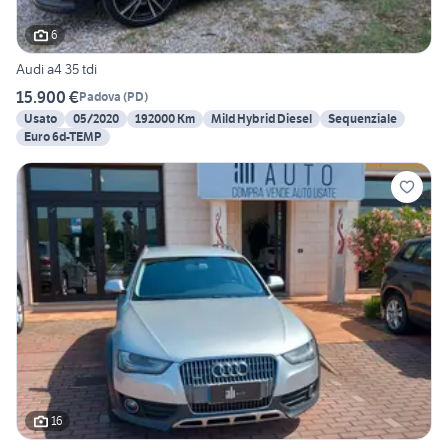
6
Audi a4 35 tdi
15.900 €
Padova
(
PD
)
Usato
05/2020
192000 Km
Mild Hybrid Diesel
Sequenziale
Euro 6d-TEMP
16