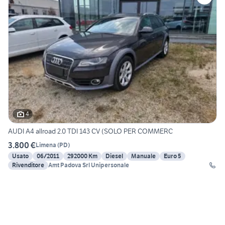
4
AUDI A4 allroad 2.0 TDI 143 CV (SOLO PER COMMERC
3.800 €
Limena
(
PD
)
Usato
06/2011
292000 Km
Diesel
Manuale
Euro 5
Rivenditore
Amt Padova Srl Unipersonale