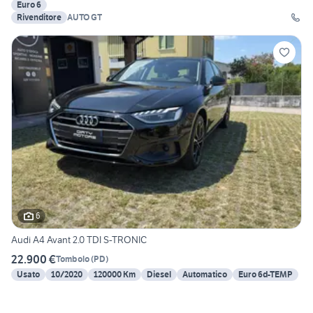
Euro 6
Rivenditore
AUTO GT
6
Audi A4 Avant 2.0 TDI S-TRONIC
22.900 €
Tombolo
(
PD
)
Usato
10/2020
120000 Km
Diesel
Automatico
Euro 6d-TEMP