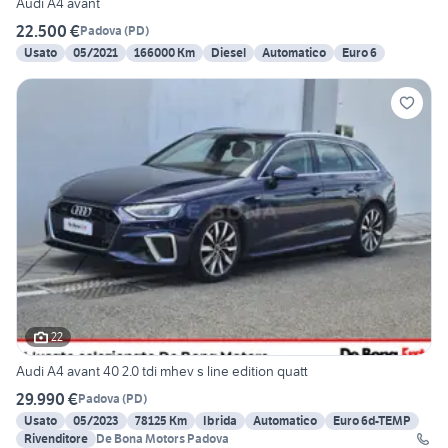
Audi A4 avant
22.500 €
Padova
(
PD
)
Usato
05/2021
166000 Km
Diesel
Automatico
Euro 6
22
Audi A4 avant 40 2.0 tdi mhev s line edition quatt
29.990 €
Padova
(
PD
)
Usato
05/2023
78125 Km
Ibrida
Automatico
Euro 6d-TEMP
Rivenditore
De Bona Motors Padova