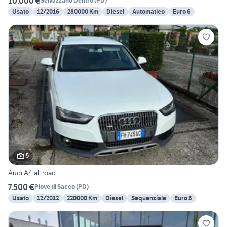
10.000 €
Selvazzano Dentro
(
PD
)
Usato
12/2016
280000 Km
Diesel
Automatico
Euro 6
5
Audi A4 all road
7.500 €
Piove di Sacco
(
PD
)
Usato
12/2012
220000 Km
Diesel
Sequenziale
Euro 5