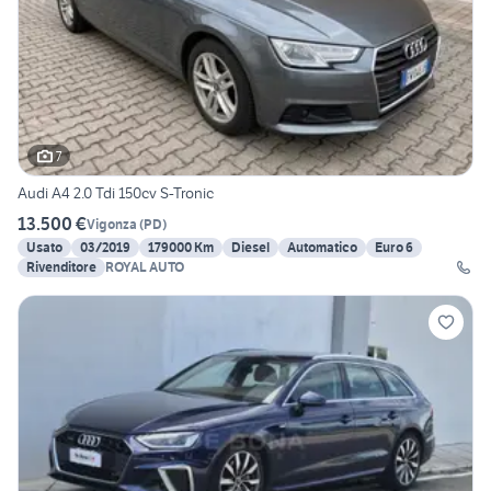
7
Audi A4 2.0 Tdi 150cv S-Tronic
13.500 €
Vigonza
(
PD
)
Usato
03/2019
179000 Km
Diesel
Automatico
Euro 6
Rivenditore
ROYAL AUTO