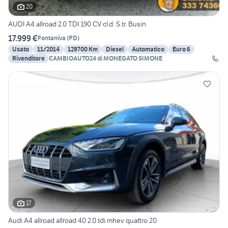
20
AUDI A4 allroad 2.0 TDI 190 CV cl.d. S.tr. Busin
17.999 €
Fontaniva
(
PD
)
Usato
11/2014
129700 Km
Diesel
Automatico
Euro 6
Rivenditore
CAMBIOAUTO24 di MONEGATO SIMONE
17
Audi A4 allroad allroad 40 2.0 tdi mhev quattro 20