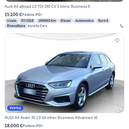
Audi A4 allroad 2.0 TDI 190 CV S tronic Business E
15.100 €
Padova
(
PD
)
Usato
07/2018
199990 Km
Diesel
Automatico
Euro 6
Rivenditore
Aurelio Cars
Vetrina
AUDI A4 Avant 35 2.0 tdi mhev Business Advanced 16
18.000 €
Padova
(
PD
)