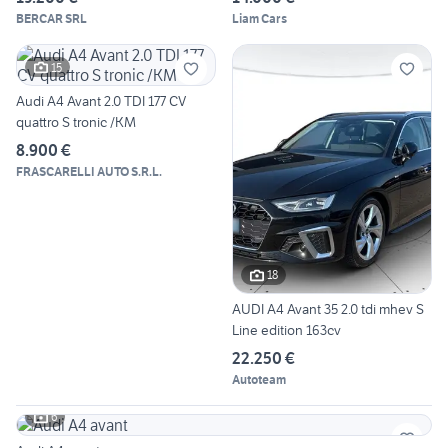
BERCAR SRL
Liam Cars
15
Audi A4 Avant 2.0 TDI 177 CV
quattro S tronic /KM
8.900 €
FRASCARELLI AUTO S.R.L.
18
AUDI A4 Avant 35 2.0 tdi mhev S
Line edition 163cv
22.250 €
Autoteam
6