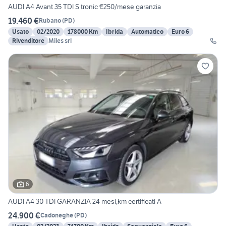
AUDI A4 Avant 35 TDI S tronic €250/mese garanzia
19.460 €
Rubano
(
PD
)
Usato
02/2020
178000 Km
Ibrida
Automatico
Euro 6
Rivenditore
Miles srl
6
AUDI A4 30 TDI GARANZIA 24 mesi,km certificati A
24.900 €
Cadoneghe
(
PD
)