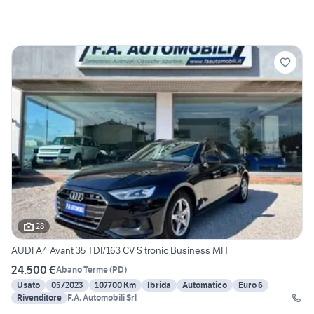
28
AUDI A4 Avant 35 TDI/163 CV S tronic Business MH
24.500 €
Abano Terme
(
PD
)
Usato
05/2023
107700 Km
Ibrida
Automatico
Euro 6
Rivenditore
F.A. Automobili Srl