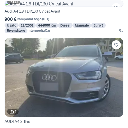
23
Audi A4 1.9 TDI/130 CV cat Avant
900 €
Campodarsego
(
PD
)
Usato
12/2001
444000 Km
Diesel
Manuale
Euro 3
Rivenditore
IntermediaCar
6
AUDI A4 S-line