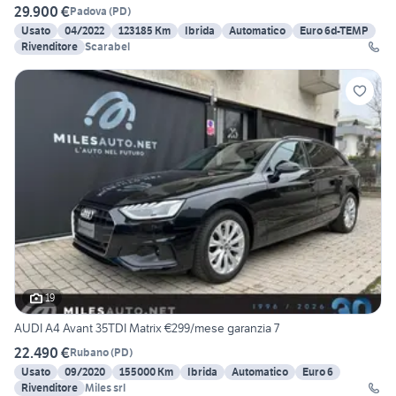
29.900 €
Padova
(
PD
)
Usato
04/2022
123185 Km
Ibrida
Automatico
Euro 6d-TEMP
Rivenditore
Scarabel
19
AUDI A4 Avant 35TDI Matrix €299/mese garanzia 7
22.490 €
Rubano
(
PD
)
Usato
09/2020
155000 Km
Ibrida
Automatico
Euro 6
Rivenditore
Miles srl