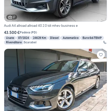
17
Audi A4 allroad allroad 40 2.0 tdi mhev business e
43.500 €
Padova
(
PD
)
Usato
07/2024
24629 Km
Diesel
Automatico
Euro 6d-TEMP
Rivenditore
Scarabel