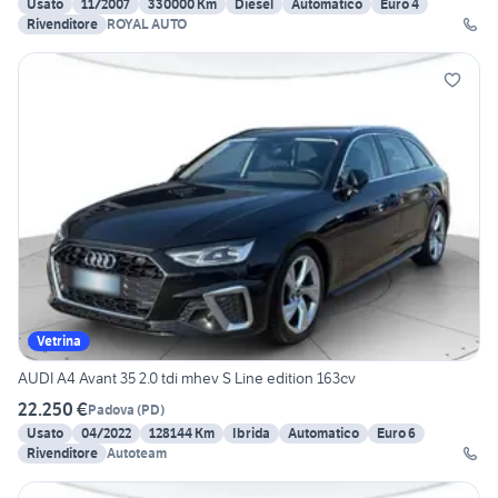
Usato
11/2007
330000 Km
Diesel
Automatico
Euro 4
Rivenditore
ROYAL AUTO
Vetrina
AUDI A4 Avant 35 2.0 tdi mhev S Line edition 163cv
22.250 €
Padova
(
PD
)
Usato
04/2022
128144 Km
Ibrida
Automatico
Euro 6
Rivenditore
Autoteam