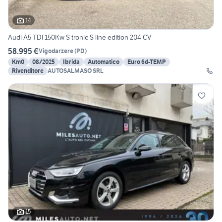
14
Audi A5 TDI 150Kw S tronic S line edition 204 CV
58.995 €
Vigodarzere
(
PD
)
Km0
08/2025
Ibrida
Automatico
Euro 6d-TEMP
Rivenditore
AUTOSALMASO SRL
15