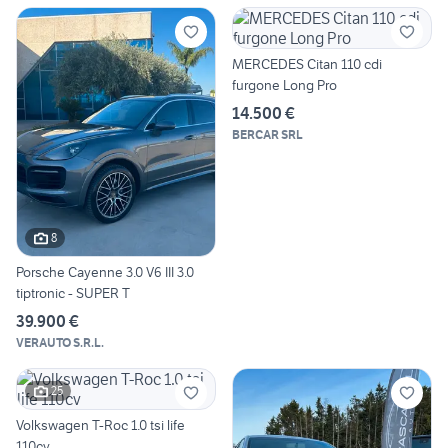
MERCEDES Citan 110 cdi
furgone Long Pro
14.500 €
BERCAR SRL
8
Porsche Cayenne 3.0 V6 III 3.0
tiptronic - SUPER T
39.900 €
VERAUTO S.R.L.
25
Volkswagen T-Roc 1.0 tsi life
110cv