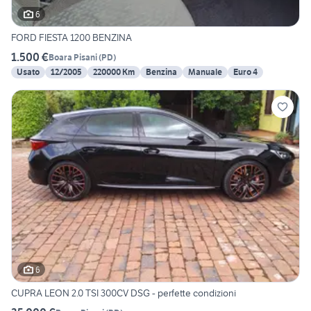
6
FORD FIESTA 1200 BENZINA
1.500 €
Boara Pisani
(
PD
)
Usato
12/2005
220000 Km
Benzina
Manuale
Euro 4
6
CUPRA LEON 2.0 TSI 300CV DSG - perfette condizioni