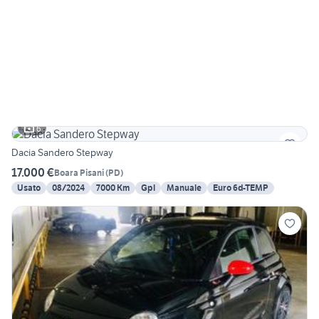
6
Dacia Sandero Stepway
17.000 €
Boara Pisani
(
PD
)
Usato
08/2024
7000 Km
Gpl
Manuale
Euro 6d-TEMP