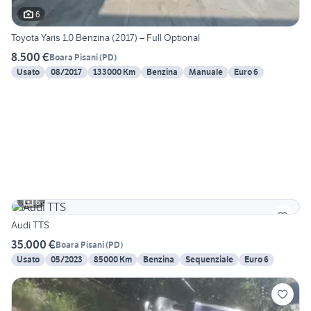
6
Toyota Yaris 1.0 Benzina (2017) – Full Optional
8.500 €
Boara Pisani
(
PD
)
Usato
08/2017
133000 Km
Benzina
Manuale
Euro 6
6
Audi TTS
35.000 €
Boara Pisani
(
PD
)
Usato
05/2023
85000 Km
Benzina
Sequenziale
Euro 6