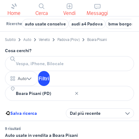
Home
Cerca
Vendi
Messaggi
auto usate conselve
audi a4 Padova
bmw borgoric
Ricerche
Subito
Auto
Veneto
Padova (Prov)
Boara Pisani
Cosa cerchi?
Filtri
Auto
Salva ricerca
Dal più recente
9 risultati
Auto usate in vendita a Boara Pisani