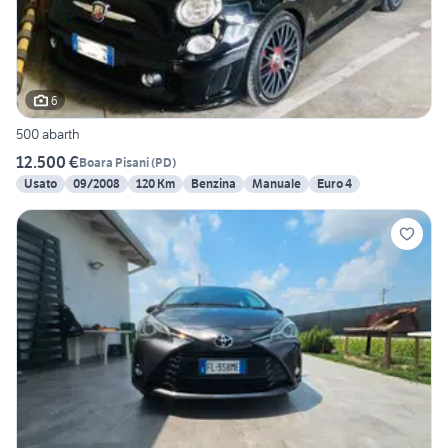
6
500 abarth
12.500 €
Boara Pisani
(
PD
)
Usato
09/2008
120 Km
Benzina
Manuale
Euro 4