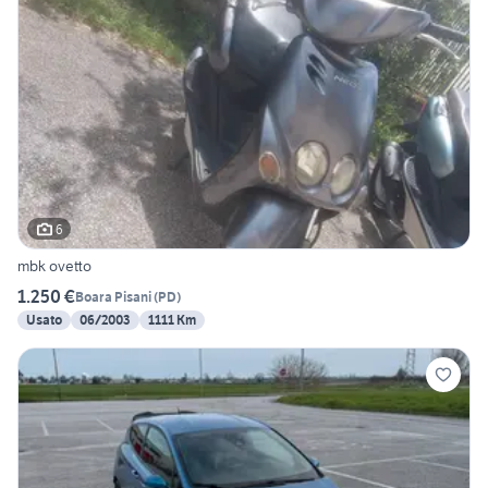
6
mbk ovetto
1.250 €
Boara Pisani
(
PD
)
Usato
06/2003
1111 Km