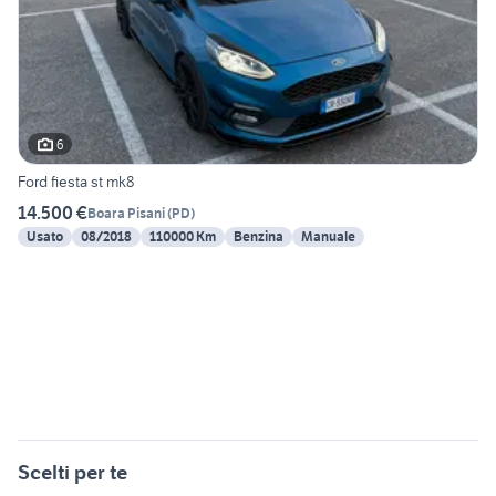
6
Ford fiesta st mk8
14.500 €
Boara Pisani
(
PD
)
Usato
08/2018
110000 Km
Benzina
Manuale
Scelti per te