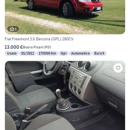
6
Fiat Freemont 3.6 Benzina (GPL) 280CV
13.000 €
Boara Pisani
(
PD
)
Usato
01/2012
170000 Km
Gpl
Automatico
Euro 5