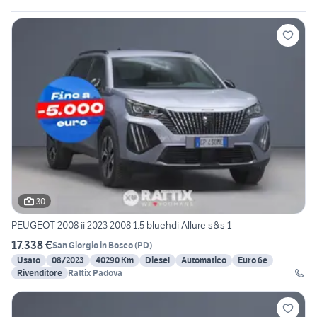
30
PEUGEOT 2008 ii 2023 2008 1.5 bluehdi Allure s&s 1
17.338 €
San Giorgio in Bosco
(
PD
)
Usato
08/2023
40290 Km
Diesel
Automatico
Euro 6e
Rivenditore
Rattix Padova