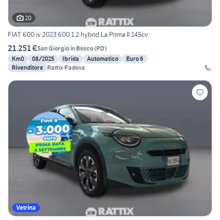
20
FIAT 600 iv 2023 600 1.2 hybrid La Prima II 145cv
21.251 €
San Giorgio in Bosco
(
PD
)
Km0
08/2025
Ibrida
Automatico
Euro 6
Rivenditore
Rattix Padova
Vetrina