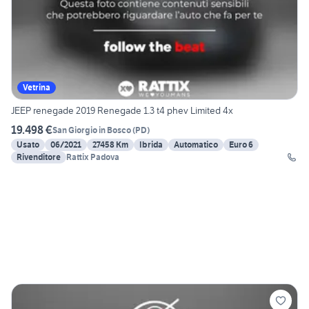
Vetrina
JEEP renegade 2019 Renegade 1.3 t4 phev Limited 4x
19.498 €
San Giorgio in Bosco
(
PD
)
Usato
06/2021
27458 Km
Ibrida
Automatico
Euro 6
Rivenditore
Rattix Padova