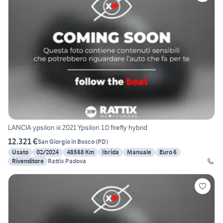
LANCIA ypsilon iii 2021 Ypsilon 1.0 firefly hybrid
12.321 €
San Giorgio in Bosco
(
PD
)
Usato
02/2024
48568 Km
Ibrida
Manuale
Euro 6
Rivenditore
Rattix Padova