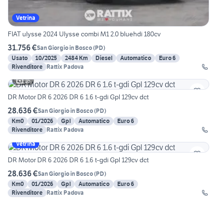
Vetrina
FIAT ulysse 2024 Ulysse combi M1 2.0 bluehdi 180cv
31.756 €
San Giorgio in Bosco
(
PD
)
Usato
10/2025
2484 Km
Diesel
Automatico
Euro 6
Rivenditore
Rattix Padova
16
DR Motor DR 6 2026 DR 6 1.6 t-gdi Gpl 129cv dct
28.636 €
San Giorgio in Bosco
(
PD
)
Km0
01/2026
Gpl
Automatico
Euro 6
Rivenditore
Rattix Padova
Vetrina
DR Motor DR 6 2026 DR 6 1.6 t-gdi Gpl 129cv dct
28.636 €
San Giorgio in Bosco
(
PD
)
Km0
01/2026
Gpl
Automatico
Euro 6
Rivenditore
Rattix Padova