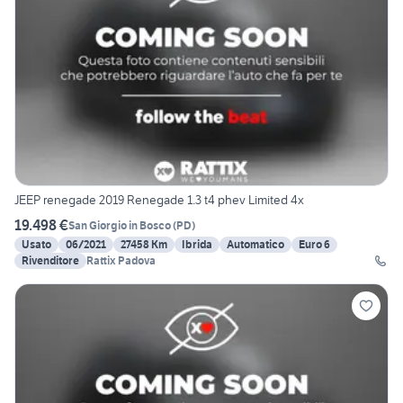
JEEP renegade 2019 Renegade 1.3 t4 phev Limited 4x
19.498 €
San Giorgio in Bosco
(
PD
)
Usato
06/2021
27458 Km
Ibrida
Automatico
Euro 6
Rivenditore
Rattix Padova