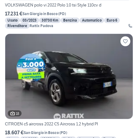
VOLKSWAGEN polo vi 2022 Polo 1.0 tsi Style 110cv d
17.231 €
San Giorgio in Bosco
(
PD
)
Usato
03/2023
30730 Km
Benzina
Automatico
Euro 6
Rivenditore
Rattix Padova
18
CITROEN c5 aircross 2022 C5 Aircross 1.2 hybrid Pl
18.607 €
San Giorgio in Bosco
(
PD
)