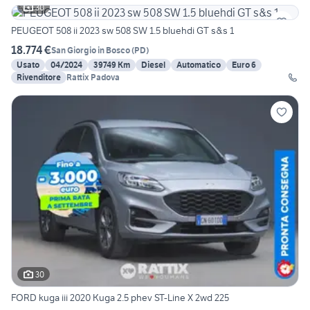
30
PEUGEOT 508 ii 2023 sw 508 SW 1.5 bluehdi GT s&s 1
18.774 €
San Giorgio in Bosco
(
PD
)
Usato
04/2024
39749 Km
Diesel
Automatico
Euro 6
Rivenditore
Rattix Padova
30
FORD kuga iii 2020 Kuga 2.5 phev ST-Line X 2wd 225