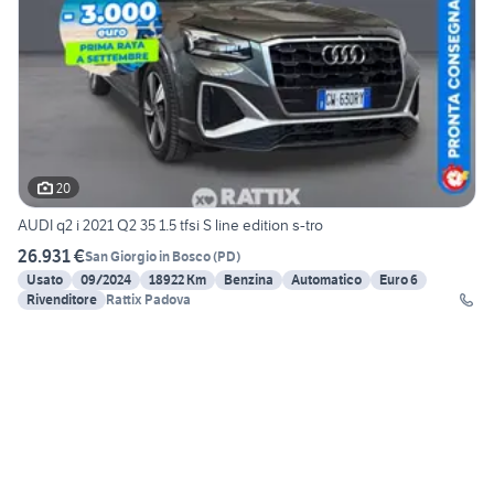
20
AUDI q2 i 2021 Q2 35 1.5 tfsi S line edition s-tro
26.931 €
San Giorgio in Bosco
(
PD
)
Usato
09/2024
18922 Km
Benzina
Automatico
Euro 6
Rivenditore
Rattix Padova