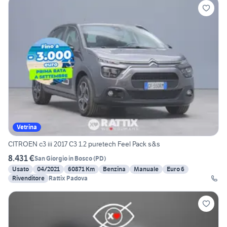
Vetrina
CITROEN c3 iii 2017 C3 1.2 puretech Feel Pack s&s
8.431 €
San Giorgio in Bosco
(
PD
)
Usato
04/2021
60871 Km
Benzina
Manuale
Euro 6
Rivenditore
Rattix Padova