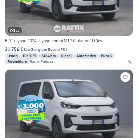
28
FIAT ulysse 2024 Ulysse combi M1 2.0 bluehdi 180cv
31.756 €
San Giorgio in Bosco
(
PD
)
Usato
10/2025
2484 Km
Diesel
Automatico
Euro 6
Rivenditore
Rattix Padova