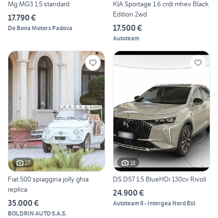
Mg MG3 1.5 standard
KIA Sportage 1.6 crdi mhev Black
Edition 2wd
17.790 €
17.500 €
De Bona Motors Padova
Autoteam
27
18
Fiat 500 spiaggina jolly ghia
DS DS7 1.5 BlueHDi 130cv Rivoli
replica
24.900 €
35.000 €
Autoteam 9 - Intergea Nord Est
BOLDRIN AUTO S.A.S.