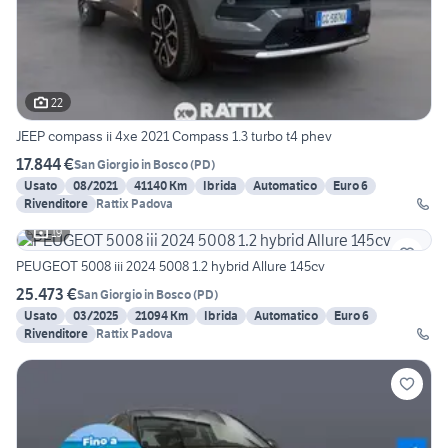
22
JEEP compass ii 4xe 2021 Compass 1.3 turbo t4 phev
17.844 €
San Giorgio in Bosco
(
PD
)
Usato
08/2021
41140 Km
Ibrida
Automatico
Euro 6
Rivenditore
Rattix Padova
19
PEUGEOT 5008 iii 2024 5008 1.2 hybrid Allure 145cv
25.473 €
San Giorgio in Bosco
(
PD
)
Usato
03/2025
21094 Km
Ibrida
Automatico
Euro 6
Rivenditore
Rattix Padova