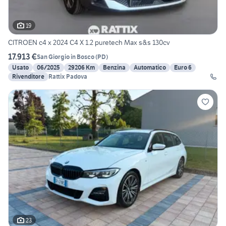
19
CITROEN c4 x 2024 C4 X 1.2 puretech Max s&s 130cv
17.913 €
San Giorgio in Bosco
(
PD
)
Usato
06/2025
29206 Km
Benzina
Automatico
Euro 6
Rivenditore
Rattix Padova
23