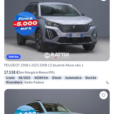
Vetrina
PEUGEOT 2008 ii 2023 2008 1.5 bluehdi Allure s&s 1
17.338 €
San Giorgio in Bosco
(
PD
)
Usato
08/2023
40290 Km
Diesel
Automatico
Euro 6e
Rivenditore
Rattix Padova