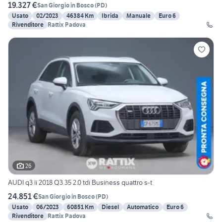
19.327 €
San Giorgio in Bosco
(
PD
)
Usato
02/2023
46384 Km
Ibrida
Manuale
Euro 6
Rivenditore
Rattix Padova
26
AUDI q3 ii 2018 Q3 35 2.0 tdi Business quattro s-t
24.851 €
San Giorgio in Bosco
(
PD
)
Usato
06/2023
60851 Km
Diesel
Automatico
Euro 6
Rivenditore
Rattix Padova