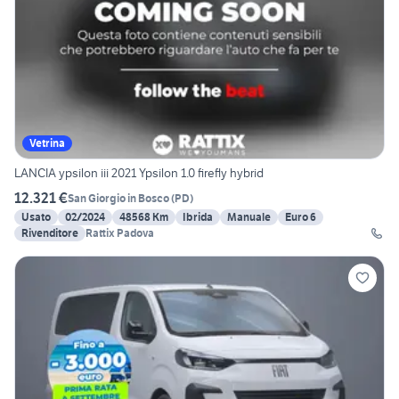
Vetrina
LANCIA ypsilon iii 2021 Ypsilon 1.0 firefly hybrid
12.321 €
San Giorgio in Bosco
(
PD
)
Usato
02/2024
48568 Km
Ibrida
Manuale
Euro 6
Rivenditore
Rattix Padova