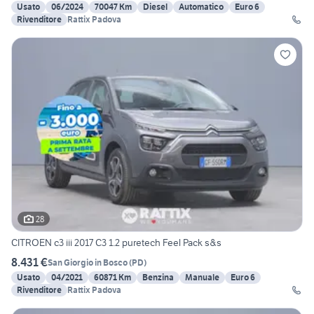
Usato
06/2024
70047 Km
Diesel
Automatico
Euro 6
Rivenditore
Rattix Padova
28
CITROEN c3 iii 2017 C3 1.2 puretech Feel Pack s&s
8.431 €
San Giorgio in Bosco
(
PD
)
Usato
04/2021
60871 Km
Benzina
Manuale
Euro 6
Rivenditore
Rattix Padova