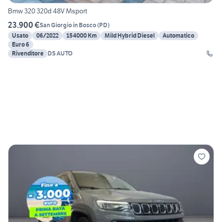
Bmw 320 320d 48V Msport
23.900 €
San Giorgio in Bosco
(
PD
)
Usato
06/2022
154000 Km
Mild Hybrid Diesel
Automatico
Euro 6
Rivenditore
DS AUTO