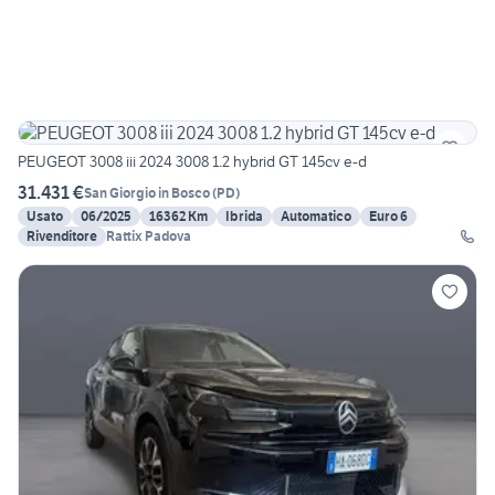
PEUGEOT 3008 iii 2024 3008 1.2 hybrid GT 145cv e-d
31.431 €
San Giorgio in Bosco
(
PD
)
Usato
06/2025
16362 Km
Ibrida
Automatico
Euro 6
Rivenditore
Rattix Padova