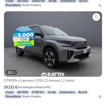
Usato
04/2025
15655 Km
Ibrida
Automatico
Euro 6
Rivenditore
Rattix Padova
20
CITROEN c3 aircross ii 2024 C3 Aircross 1.2 hybrid
19.132 €
San Giorgio in Bosco
(
PD
)
Usato
06/2025
17749 Km
Ibrida
Automatico
Euro 6
Rivenditore
Rattix Padova