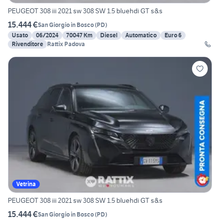
PEUGEOT 308 iii 2021 sw 308 SW 1.5 bluehdi GT s&s
15.444 €
San Giorgio in Bosco
(
PD
)
Usato
06/2024
70047 Km
Diesel
Automatico
Euro 6
Rivenditore
Rattix Padova
Vetrina
PEUGEOT 308 iii 2021 sw 308 SW 1.5 bluehdi GT s&s
15.444 €
San Giorgio in Bosco
(
PD
)