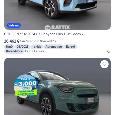
Vetrina
CITROEN c3 iv 2024 C3 1.2 hybrid Plus 110cv edcs6
16.461 €
San Giorgio in Bosco
(
PD
)
Km0
03/2026
Ibrida
Automatico
Euro 6
Rivenditore
Rattix Padova