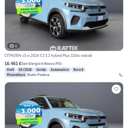
12
CITROEN c3 iv 2024 C3 1.2 hybrid Plus 110cv edcs6
16.461 €
San Giorgio in Bosco
(
PD
)
Km0
03/2026
Ibrida
Automatico
Euro 6
Rivenditore
Rattix Padova