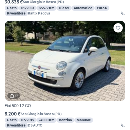
30.838 €
San Giorgio in Bosco
(
PD
)
Usato
01/2023
35572 Km
Diesel
Automatico
Euro 6
Rivenditore
Rattix Padova
17
Fiat 500 1.2 GQ
8.200 €
San Giorgio in Bosco
(
PD
)
Usato
02/2015
74000 Km
Benzina
Manuale
Rivenditore
DS AUTO