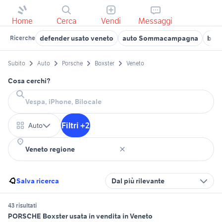
Home
Cerca
Vendi
Messaggi
defender usato veneto
auto Sommacampagna
bmw 
Ricerche
Subito
Auto
Porsche
Boxster
Veneto
Cosa cerchi?
Filtri +2
Auto
Salva ricerca
Dal più rilevante
43 risultati
PORSCHE Boxster usata in vendita in Veneto