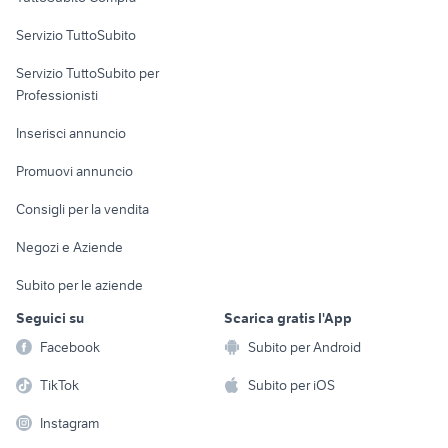
commerciali
Servizio TuttoSubito
elettronica
per la casa e la
sports e hobby
Servizio TuttoSubito per
persona
Informatica
Animali
Professionisti
Arredamento e
Console e
Accessori per
Casalinghi
Inserisci annuncio
Videogiochi
animali
Elettrodomestici
Promuovi annuncio
Audio/Video
Musica e Film
Giardino e Fai da te
Consigli per la vendita
Fotografia
Libri e Riviste
Abbigliamento e
Negozi e Aziende
Telefonia
Strumenti Musicali
Accessori
Subito per le aziende
Sports
Tutto per i bambini
Seguici su
Scarica gratis l'App
Biciclette
Facebook
Subito per Android
Collezionismo
TikTok
Subito per iOS
Instagram