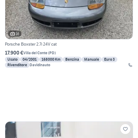
16
Porsche Boxster 2.7i 24V cat
17.900 €
Villa del Conte
(
PD
)
Usato
04/2001
168000 Km
Benzina
Manuale
Euro 3
Rivenditore
Davidinauto