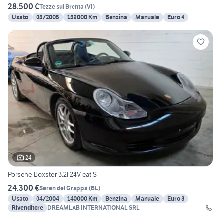
28.500 €
Tezze sul Brenta
(
VI
)
Usato
05/2005
159000 Km
Benzina
Manuale
Euro 4
24
Porsche Boxster 3.2i 24V cat S
24.300 €
Seren del Grappa
(
BL
)
Usato
04/2004
140000 Km
Benzina
Manuale
Euro 3
Rivenditore
DREAMLAB INTERNATIONAL SRL