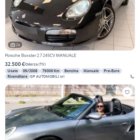
24
Porsche Boxster 2.7 245CV MANUALE
32.500 €
Oderzo
(
TV
)
Usato
09/2008
79000 Km
Benzina
Manuale
Pre-Euro
Rivenditore
GP AUTOMOBILI srl