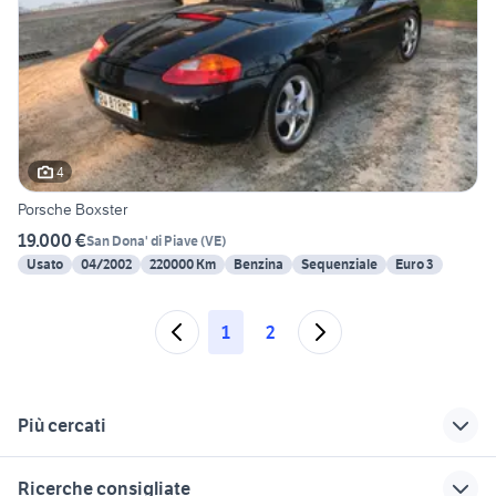
4
Porsche Boxster
19.000 €
San Dona' di Piave
(
VE
)
Usato
04/2002
220000 Km
Benzina
Sequenziale
Euro 3
1
2
Più cercati
Correlati
Richerche simili
Suggerimenti
Ricerche consigliate