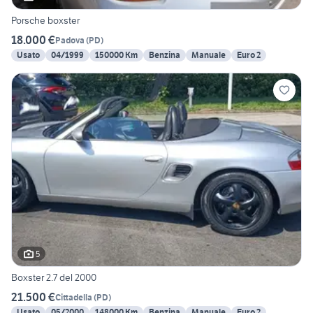
Porsche boxster
18.000 €
Padova
(
PD
)
Usato
04/1999
150000 Km
Benzina
Manuale
Euro 2
5
Boxster 2.7 del 2000
21.500 €
Cittadella
(
PD
)
Usato
05/2000
148000 Km
Benzina
Manuale
Euro 2