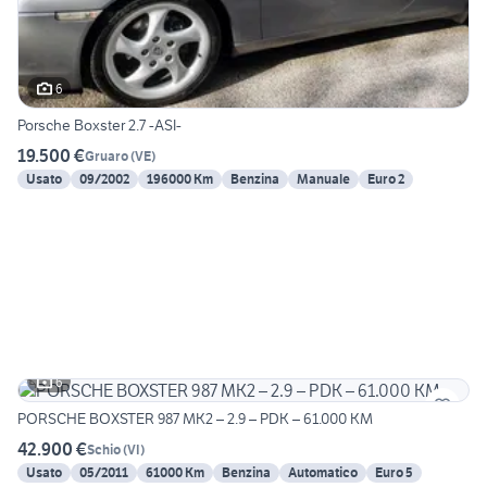
6
Porsche Boxster 2.7 -ASI-
19.500 €
Gruaro
(
VE
)
Usato
09/2002
196000 Km
Benzina
Manuale
Euro 2
6
PORSCHE BOXSTER 987 MK2 – 2.9 – PDK – 61.000 KM
42.900 €
Schio
(
VI
)
Usato
05/2011
61000 Km
Benzina
Automatico
Euro 5