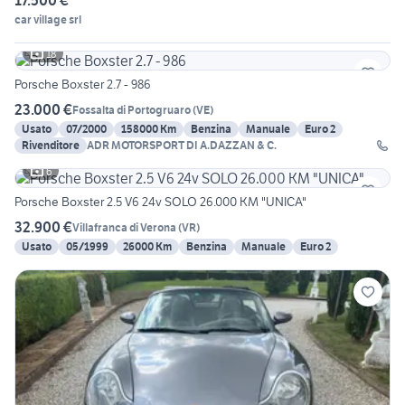
17.500 €
car village srl
18
Porsche Boxster 2.7 - 986
23.000 €
Fossalta di Portogruaro
(
VE
)
Usato
07/2000
158000 Km
Benzina
Manuale
Euro 2
Rivenditore
ADR MOTORSPORT DI A.DAZZAN & C.
6
Porsche Boxster 2.5 V6 24v SOLO 26.000 KM "UNICA"
32.900 €
Villafranca di Verona
(
VR
)
Usato
05/1999
26000 Km
Benzina
Manuale
Euro 2