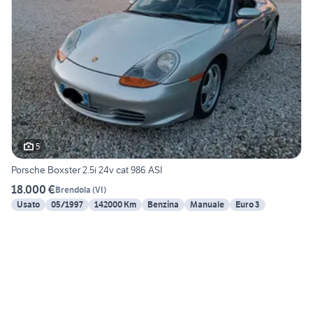
5
Porsche Boxster 2.5i 24v cat 986 ASI
18.000 €
Brendola
(
VI
)
Usato
05/1997
142000 Km
Benzina
Manuale
Euro 3