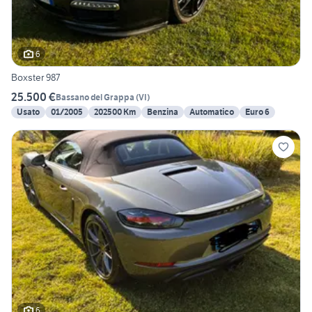
6
Boxster 987
25.500 €
Bassano del Grappa
(
VI
)
Usato
01/2005
202500 Km
Benzina
Automatico
Euro 6
6