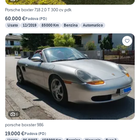
Porsche boxter 718 2.0 T 300 cv pdk
60.000 €
Padova
(
PD
)
Usato
12/2019
85000 Km
Benzina
Automatico
6
porsche boxster 986
19.000 €
Padova
(
PD
)