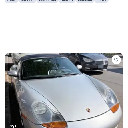
Usato
06/1997
158000 Km
Benzina
Manuale
Euro 2
6