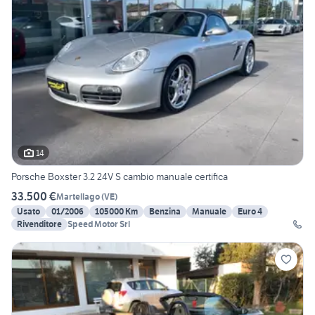
14
Porsche Boxster 3.2 24V S cambio manuale certifica
33.500 €
Martellago
(
VE
)
Usato
01/2006
105000 Km
Benzina
Manuale
Euro 4
Rivenditore
Speed Motor Srl