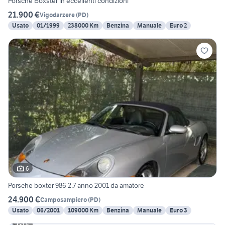
Porsche Boxster in eccellenti condizioni
21.900 €
Vigodarzere
(
PD
)
Usato
01/1999
238000 Km
Benzina
Manuale
Euro 2
6
Porsche boxter 986 2.7 anno 2001 da amatore
24.900 €
Camposampiero
(
PD
)
Usato
06/2001
109000 Km
Benzina
Manuale
Euro 3
6