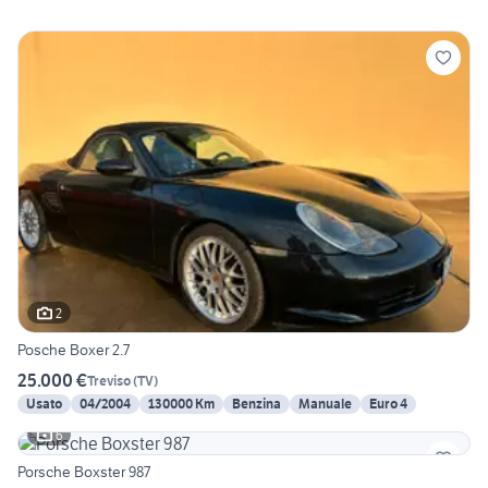
2
Posche Boxer 2.7
25.000 €
Treviso
(
TV
)
Usato
04/2004
130000 Km
Benzina
Manuale
Euro 4
6
Porsche Boxster 987