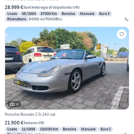
28.999 €
Sant'Ambrogio di Valpolicella
(
VR
)
Usato
05/2004
87000 Km
Benzina
Manuale
Euro 3
Rivenditore
DOSSI AUTOMOBILI
14
Porsche Boxster 2.5i 24V cat
21.900 €
Salzano
(
VE
)
Usato
11/1998
101500 Km
Benzina
Manuale
Euro 2