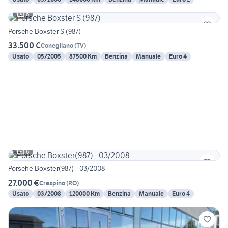
6
Porsche Boxster S (987)
33.500 €
Conegliano
(
TV
)
Usato
05/2005
87500 Km
Benzina
Manuale
Euro 4
6
Porsche Boxster(987) - 03/2008
27.000 €
Crespino
(
RO
)
Usato
03/2008
120000 Km
Benzina
Manuale
Euro 4