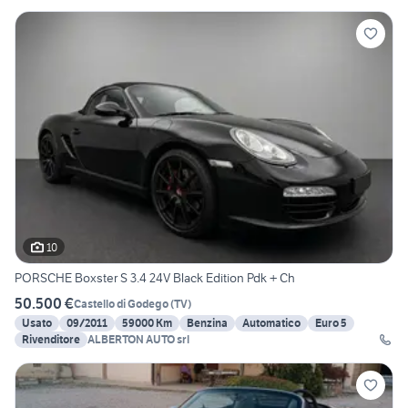
10
PORSCHE Boxster S 3.4 24V Black Edition Pdk + Ch
50.500 €
Castello di Godego
(
TV
)
Usato
09/2011
59000 Km
Benzina
Automatico
Euro 5
Rivenditore
ALBERTON AUTO srl