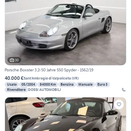
30
Porsche Boxster 3.2i 50 Jahre 550 Spyder - 1562/19
40.000 €
Sant'Ambrogio di Valpolicella
(
VR
)
Usato
05/2004
84000 Km
Benzina
Manuale
Euro 3
Rivenditore
DOSSI AUTOMOBILI