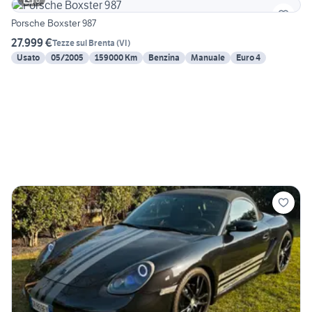
Porsche Boxster 987
27.999 €
Tezze sul Brenta
(
VI
)
Usato
05/2005
159000 Km
Benzina
Manuale
Euro 4