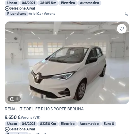
Usato
04/2021
38185 Km
Elettrica
Automatico
Selezione Arval
Rivenditore
Ariel Car Verona
11
RENAULT ZOE LIFE R110 5 PORTE BERLINA
9.650 €
Verona
(
VR
)
Usato
04/2021
82256 Km
Elettrica
Automatico
Euro 6
Selezione Arval