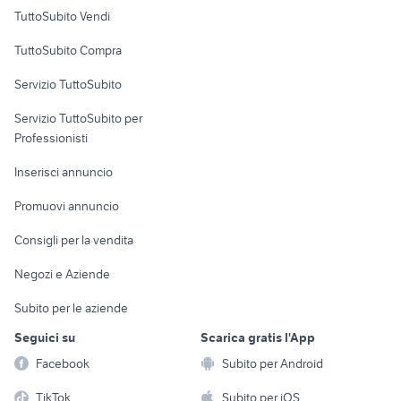
Case vacanza
TuttoSubito Vendi
Uffici e Locali
TuttoSubito Compra
commerciali
Servizio TuttoSubito
elettronica
per la casa e la
sports e hobby
Servizio TuttoSubito per
persona
Informatica
Animali
Professionisti
Arredamento e
Console e
Accessori per
Casalinghi
Inserisci annuncio
Videogiochi
animali
Elettrodomestici
Promuovi annuncio
Audio/Video
Musica e Film
Giardino e Fai da te
Consigli per la vendita
Fotografia
Libri e Riviste
Abbigliamento e
Negozi e Aziende
Telefonia
Strumenti Musicali
Accessori
Subito per le aziende
Sports
Tutto per i bambini
Seguici su
Scarica gratis l'App
Biciclette
Facebook
Subito per Android
Collezionismo
TikTok
Subito per iOS