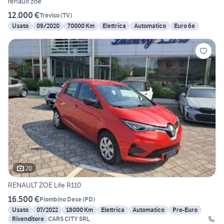
renault zoe
12.000 €
Treviso
(
TV
)
Usato
09/2020
70000 Km
Elettrica
Automatico
Euro 6e
20
RENAULT ZOE Life R110
16.500 €
Piombino Dese
(
PD
)
Usato
07/2022
18000 Km
Elettrica
Automatico
Pre-Euro
Rivenditore
CARS CITY SRL