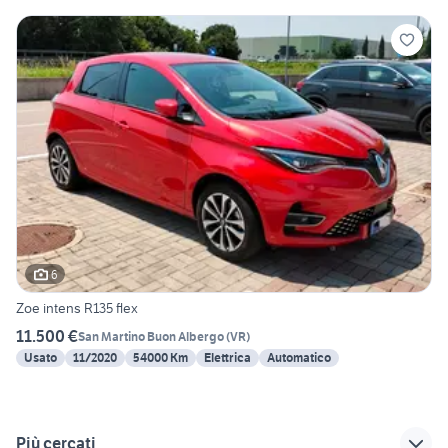
6
Zoe intens R135 flex
11.500 €
San Martino Buon Albergo
(
VR
)
Usato
11/2020
54000 Km
Elettrica
Automatico
Più cercati