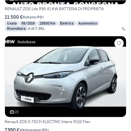
RENAULT ZOE Life R90 41 KW BATTERIA DI PROPRIETA
11.500 €
Rubano
(
PD
)
Usato
06/2019
20800 Km
Elettrica
Automatico
Rivenditore
A.M.T. SRL
23
Renault ZOE E-TECH ELECTRIC Intens R110 Flex
7.990 €
Albignasego
(
PD
)