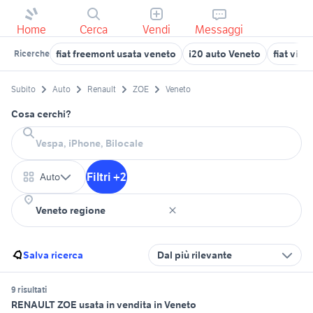
Home
Cerca
Vendi
Messaggi
fiat freemont usata veneto
i20 auto Veneto
fiat vill
Ricerche
Subito
Auto
Renault
ZOE
Veneto
Cosa cerchi?
Filtri +2
Auto
Salva ricerca
Dal più rilevante
9 risultati
RENAULT ZOE usata in vendita in Veneto