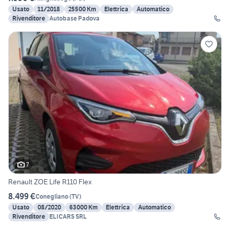
Usato
11/2018
25500 Km
Elettrica
Automatico
Rivenditore
Autobase Padova
7
Renault ZOE Life R110 Flex
8.499 €
Conegliano
(
TV
)
Usato
08/2020
63000 Km
Elettrica
Automatico
Rivenditore
ELICARS SRL