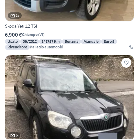
18
Skoda Yeti 1.2 TSI
6.900 €
Chiampo
(
VI
)
Usato
06/2012
141757 Km
Benzina
Manuale
Euro 5
Rivenditore
Palladio automobili
6