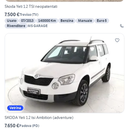
Skoda Yeti 1.2 TSI neopatentati
7.500 €
Treviso
(
TV
)
Usato
07/2013
140000 Km
Benzina
Manuale
Euro 5
Rivenditore
MS GARAGE
Vetrina
SKODA Yeti 1.2 tsi Ambition (adventure)
7.650 €
Padova
(
PD
)