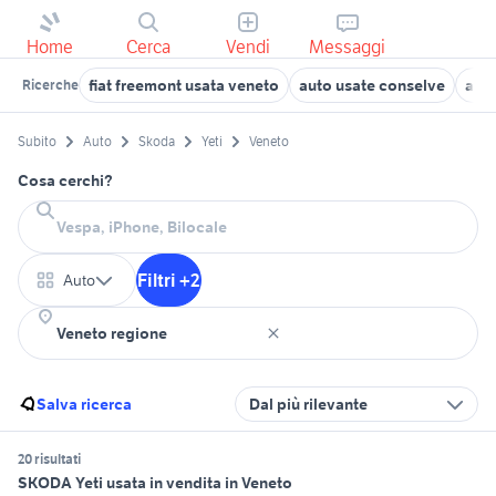
Home
Cerca
Vendi
Messaggi
fiat freemont usata veneto
auto usate conselve
aut
Ricerche
Subito
Auto
Skoda
Yeti
Veneto
Cosa cerchi?
Filtri +2
Auto
Salva ricerca
Dal più rilevante
20 risultati
SKODA Yeti usata in vendita in Veneto