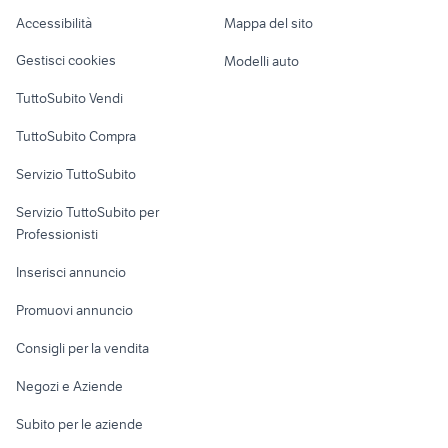
Caravan e Camper
Accessibilità
Mappa del sito
Loft, mansarde e
Veicoli commerciali
altro
Gestisci cookies
Modelli auto
Case vacanza
TuttoSubito Vendi
Uffici e Locali
TuttoSubito Compra
commerciali
Servizio TuttoSubito
elettronica
per la casa e la
sports e hobby
Servizio TuttoSubito per
persona
Informatica
Animali
Professionisti
Arredamento e
Console e
Accessori per
Casalinghi
Inserisci annuncio
Videogiochi
animali
Elettrodomestici
Promuovi annuncio
Audio/Video
Musica e Film
Giardino e Fai da te
Consigli per la vendita
Fotografia
Libri e Riviste
Abbigliamento e
Negozi e Aziende
Telefonia
Strumenti Musicali
Accessori
Subito per le aziende
Sports
Tutto per i bambini