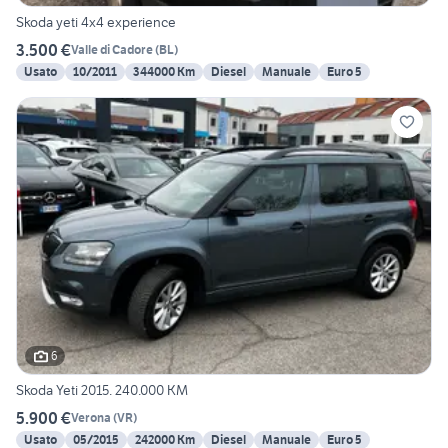
Skoda yeti 4x4 experience
3.500 €
Valle di Cadore
(
BL
)
Usato
10/2011
344000 Km
Diesel
Manuale
Euro 5
6
Skoda Yeti 2015. 240.000 KM
5.900 €
Verona
(
VR
)
Usato
05/2015
242000 Km
Diesel
Manuale
Euro 5