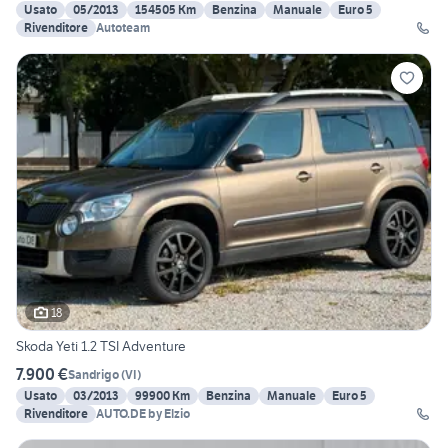
Usato
05/2013
154505 Km
Benzina
Manuale
Euro 5
Rivenditore
Autoteam
18
Skoda Yeti 1.2 TSI Adventure
7.900 €
Sandrigo
(
VI
)
Usato
03/2013
99900 Km
Benzina
Manuale
Euro 5
Rivenditore
AUTO.DE by Elzio