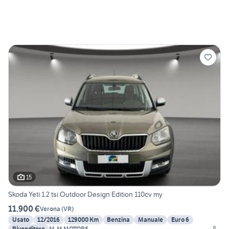
15
Skoda Yeti 1.2 tsi Outdoor Design Edition 110cv my
11.900 €
Verona
(
VR
)
Usato
12/2016
129000 Km
Benzina
Manuale
Euro 6
Rivenditore
M-M MOTORS