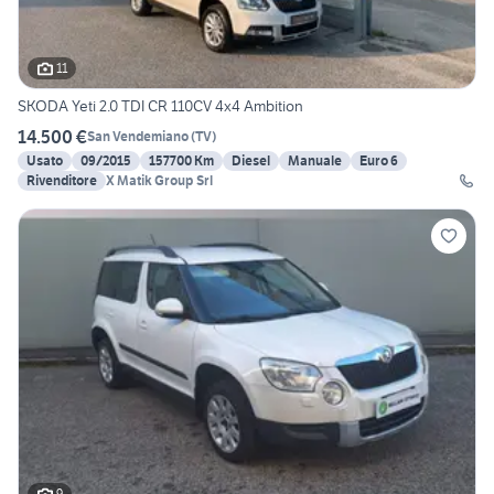
11
SKODA Yeti 2.0 TDI CR 110CV 4x4 Ambition
14.500 €
San Vendemiano
(
TV
)
Usato
09/2015
157700 Km
Diesel
Manuale
Euro 6
Rivenditore
X Matik Group Srl
9