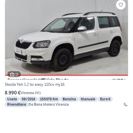
15
Skoda Yeti 1.2 tsi easy 110cv my16
8.990 €
Vicenza
(
VI
)
Usato
09/2016
155076 Km
Benzina
Manuale
Euro 6
Rivenditore
De Bona Motors Vicenza