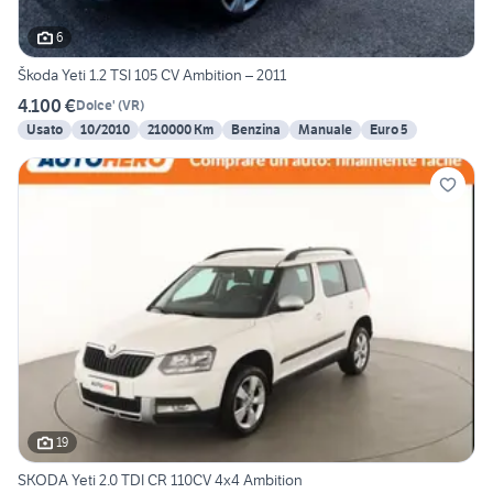
6
Škoda Yeti 1.2 TSI 105 CV Ambition – 2011
4.100 €
Dolce'
(
VR
)
Usato
10/2010
210000 Km
Benzina
Manuale
Euro 5
19
SKODA Yeti 2.0 TDI CR 110CV 4x4 Ambition