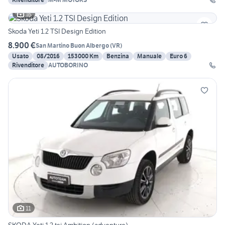
16
Skoda Yeti 1.2 TSI Design Edition
8.900 €
San Martino Buon Albergo
(
VR
)
Usato
08/2016
153000 Km
Benzina
Manuale
Euro 6
Rivenditore
AUTOBORINO
11