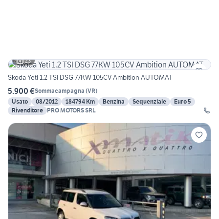
23
Skoda Yeti 1.2 TSI DSG 77KW 105CV Ambition AUTOMAT
5.900 €
Sommacampagna
(
VR
)
Usato
08/2012
184794 Km
Benzina
Sequenziale
Euro 5
Rivenditore
PRO MOTORS SRL