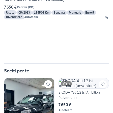
SKODA Yeti 1.2 tsi Ambition (adventure)
7.650 €
Padova
(
PD
)
Usato
05/2013
154505 Km
Benzina
Manuale
Euro 5
Rivenditore
Autoteam
Scelti per te
11
SKODA Yeti 1.2 tsi Ambition
(adventure)
7.650 €
Autoteam