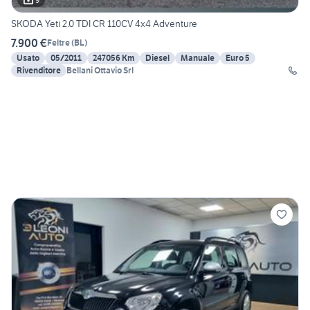
SKODA Yeti 2.0 TDI CR 110CV 4x4 Adventure
7.900 €
Feltre
(
BL
)
Usato
05/2011
247056 Km
Diesel
Manuale
Euro 5
Rivenditore
Bellani Ottavio Srl