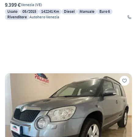
9.399 €
Venezia
(
VE
)
Usato
05/2015
142241 Km
Diesel
Manuale
Euro 6
Rivenditore
Autohero Venezia