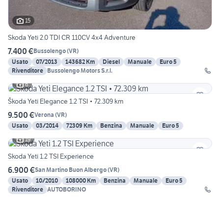
15
Skoda Yeti 2.0 TDI CR 110CV 4x4 Adventure
7.400 €
Bussolengo
(
VR
)
Usato
07/2013
143682 Km
Diesel
Manuale
Euro 5
Rivenditore
Bussolengo Motors S.r.l.
6
Škoda Yeti Elegance 1.2 TSI • 72.309 km
9.500 €
Verona
(
VR
)
Usato
03/2014
72309 Km
Benzina
Manuale
Euro 5
19
Skoda Yeti 1.2 TSI Experience
6.900 €
San Martino Buon Albergo
(
VR
)
Usato
10/2010
108000 Km
Benzina
Manuale
Euro 5
Rivenditore
AUTOBORINO