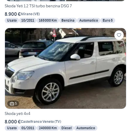
Skoda Yeti 1.2 TSI turbo benzina DSG 7
8.900 €
Mirano
(
VE
)
Usato
10/2011
165000 Km
Benzina
Automatico
Euro 5
5
Skoda yeti 4x4
8.000 €
Castelfranco Veneto
(
TV
)
Usato
01/2011
240000 Km
Diesel
Automatico