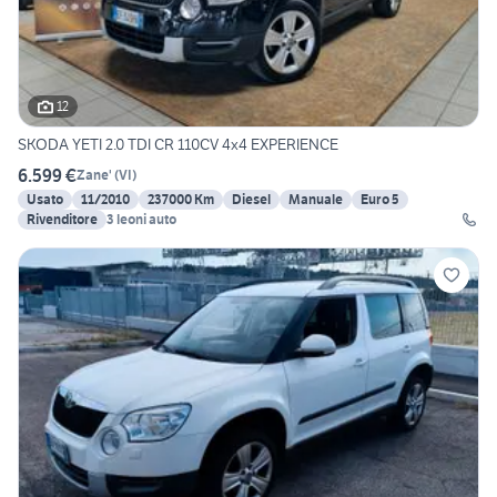
12
SKODA YETI 2.0 TDI CR 110CV 4x4 EXPERIENCE
6.599 €
Zane'
(
VI
)
Usato
11/2010
237000 Km
Diesel
Manuale
Euro 5
Rivenditore
3 leoni auto