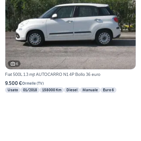
6
Fiat 500L 1.3 mjt AUTOCARRO N1 4P Bollo 36 euro
9.500 €
Ormelle
(
TV
)
Usato
01/2018
158000 Km
Diesel
Manuale
Euro 6