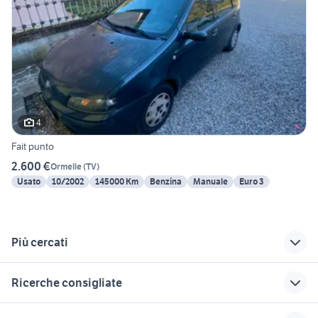
4
Fait punto
2.600 €
Ormelle
(
TV
)
Usato
10/2002
145000 Km
Benzina
Manuale
Euro 3
Più cercati
Correlati
Richerche simili
Suggerimenti
Ricerche consigliate
cerchi accessori
fiat arzignano
honda hr v Veneto
auto Treviso
fiorino pick up
alfa romeo tonale
fiat badia polesine
volkswagen thiene