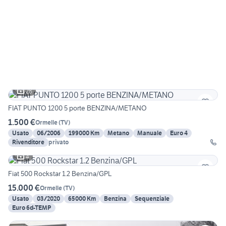
28
FIAT PUNTO 1200 5 porte BENZINA/METANO
1.500 €
Ormelle
(
TV
)
Usato
06/2006
199000 Km
Metano
Manuale
Euro 4
Rivenditore
privato
4
Fiat 500 Rockstar 1.2 Benzina/GPL
15.000 €
Ormelle
(
TV
)
Usato
03/2020
65000 Km
Benzina
Sequenziale
Euro 6d-TEMP