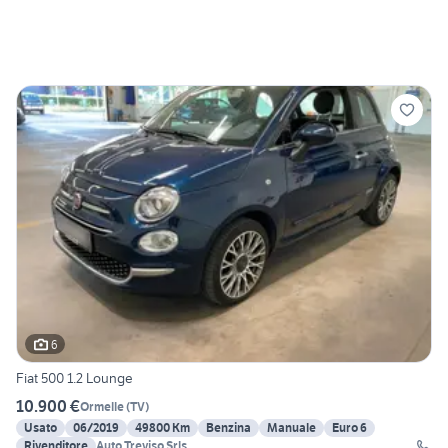
6
Fiat 500 1.2 Lounge
10.900 €
Ormelle
(
TV
)
Usato
06/2019
49800 Km
Benzina
Manuale
Euro 6
Rivenditore
Auto Treviso Srls