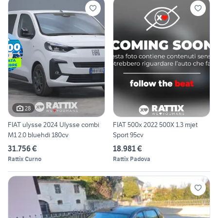
28
FIAT ulysse 2024 Ulysse combi
FIAT 500x 2022 500X 1.3 mjet
M1 2.0 bluehdi 180cv
Sport 95cv
31.756 €
18.981 €
Rattix Curno
Rattix Padova