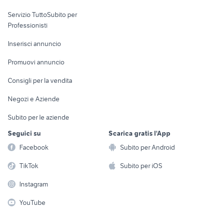
elettronica
per la casa e la
sports e hobby
Servizio TuttoSubito per
persona
Informatica
Animali
Professionisti
Arredamento e
Console e
Accessori per
Casalinghi
Inserisci annuncio
Videogiochi
animali
Elettrodomestici
Promuovi annuncio
Audio/Video
Musica e Film
Giardino e Fai da te
Consigli per la vendita
Fotografia
Libri e Riviste
Abbigliamento e
Negozi e Aziende
Telefonia
Strumenti Musicali
Accessori
Subito per le aziende
Sports
Tutto per i bambini
Seguici su
Scarica gratis l'App
Biciclette
Facebook
Subito per Android
Collezionismo
TikTok
Subito per iOS
Instagram
YouTube