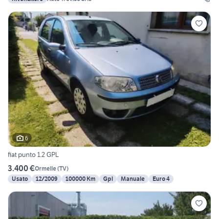
6
fiat punto 1.2 GPL
3.400 €
Ormelle
(
TV
)
Usato
12/2009
100000 Km
Gpl
Manuale
Euro 4