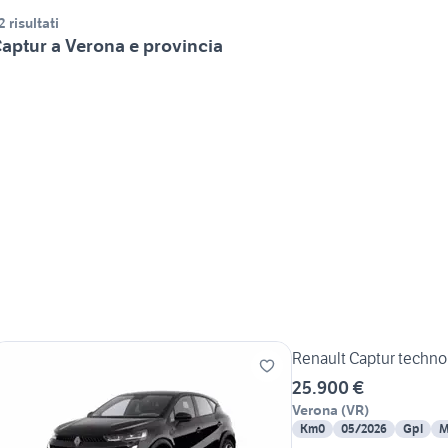
2 risultati
aptur a Verona e provincia
Renault Captur techn
25.900 €
Verona
(
VR
)
Km0
05/2026
Gpl
M