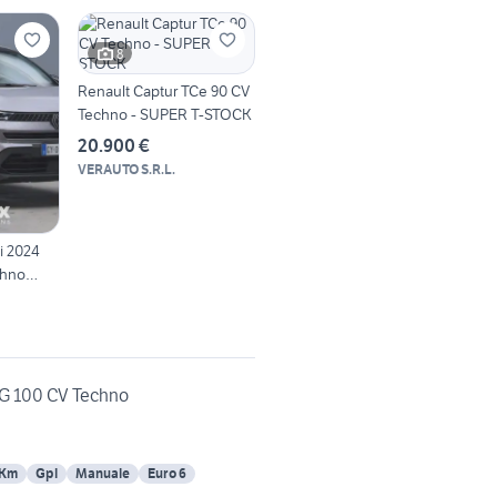
8
Renault Captur TCe 90 CV
Techno - SUPER T-STOCK
20.900 €
VERAUTO S.R.L.
i 2024
chno
G 100 CV Techno
 Km
Gpl
Manuale
Euro 6