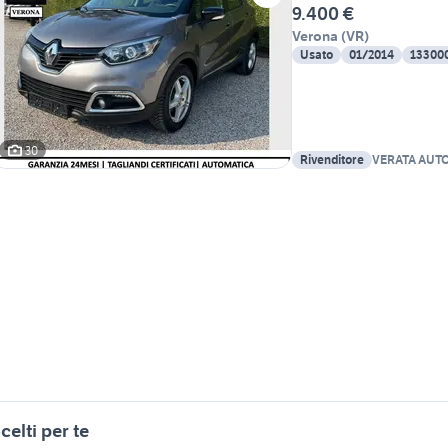
9.400 €
Verona
(
VR
)
Usato
01/2014
13300
30
Rivenditore
VERATA AUT
celti per te