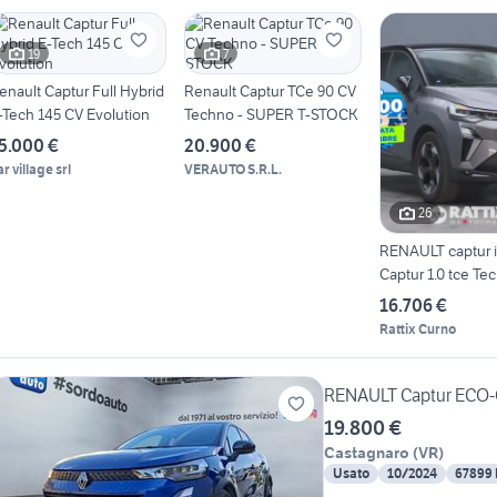
19
7
enault Captur Full Hybrid
Renault Captur TCe 90 CV
-Tech 145 CV Evolution
Techno - SUPER T-STOCK
5.000 €
20.900 €
r village srl
VERAUTO S.R.L.
26
RENAULT captur i
Captur 1.0 tce Te
90cv
16.706 €
Rattix Curno
RENAULT Captur ECO-
19.800 €
Castagnaro
(
VR
)
Usato
10/2024
67899