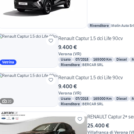
Rivenditore
Molin Auto Srl
Renault Captur 1.5 dci Life 90cv
9.400 €
Verona
(
VR
)
Usato
07/2018
165000 Km
Diesel
M
Vetrina
Rivenditore
BERCAR SRL
Renault Captur 1.5 dci Life 90cv
9.400 €
Verona
(
VR
)
Usato
07/2018
165000 Km
Diesel
M
20
Rivenditore
BERCAR SRL
RENAULT Captur 2ª ser
25.400 €
Villafranca di Verona
(
V