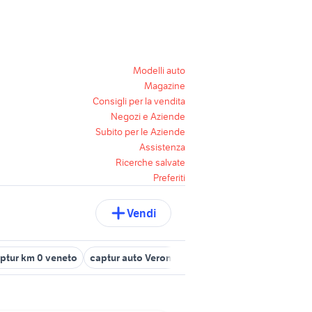
Modelli auto
Magazine
Consigli per la vendita
Negozi e Aziende
Subito per le Aziende
Assistenza
Ricerche salvate
Preferiti
Vendi
aptur km 0 veneto
captur auto Verona
renault captur usata venet