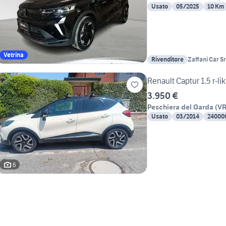
Usato
05/2025
10 Km
Vetrina
Rivenditore
Zaffani Car Sr
Renault Captur 1.5 r-li
3.950 €
Peschiera del Garda
(
V
Usato
03/2014
24000
6