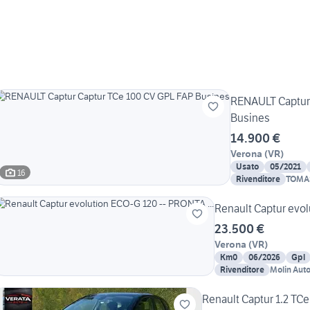
RENAULT Captur
Busines
14.900 €
Verona
(
VR
)
Usato
05/2021
16
Rivenditore
TOMAS
Renault Captur evol
23.500 €
Verona
(
VR
)
Km0
06/2026
Gpl
Rivenditore
Molin Auto
Renault Captur 1.2 TC