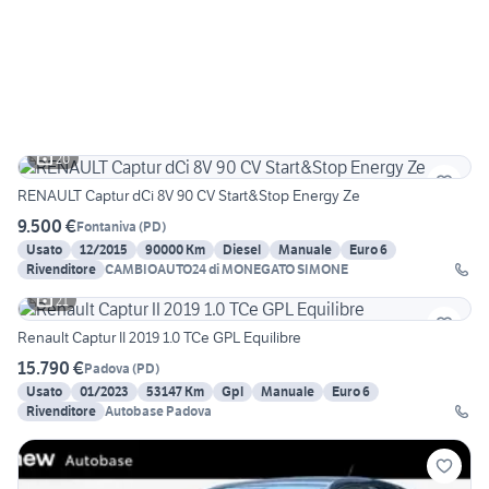
20
RENAULT Captur dCi 8V 90 CV Start&Stop Energy Ze
9.500 €
Fontaniva
(
PD
)
Usato
12/2015
90000 Km
Diesel
Manuale
Euro 6
Rivenditore
CAMBIOAUTO24 di MONEGATO SIMONE
21
Renault Captur II 2019 1.0 TCe GPL Equilibre
15.790 €
Padova
(
PD
)
Usato
01/2023
53147 Km
Gpl
Manuale
Euro 6
Rivenditore
Autobase Padova