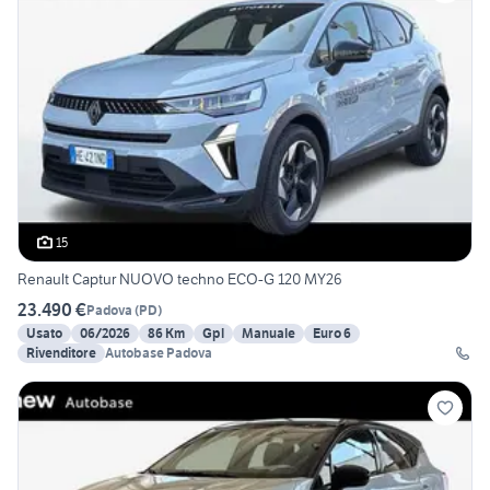
15
Renault Captur NUOVO techno ECO-G 120 MY26
23.490 €
Padova
(
PD
)
Usato
06/2026
86 Km
Gpl
Manuale
Euro 6
Rivenditore
Autobase Padova