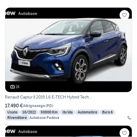
26
Renault Captur II 2019 1.6 E-TECH Hybrid Tech...
17.490 €
Albignasego
(
PD
)
Usato
10/2022
50000 Km
Ibrida
Automatico
Euro 6
Rivenditore
Autobase Padova