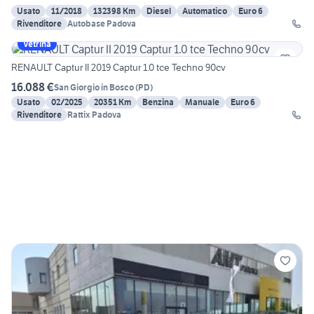
Usato
11/2018
132398 Km
Diesel
Automatico
Euro 6
Rivenditore
Autobase Padova
Vetrina
RENAULT Captur II 2019 Captur 1.0 tce Techno 90cv
16.088 €
San Giorgio in Bosco
(
PD
)
Usato
02/2025
20351 Km
Benzina
Manuale
Euro 6
Rivenditore
Rattix Padova