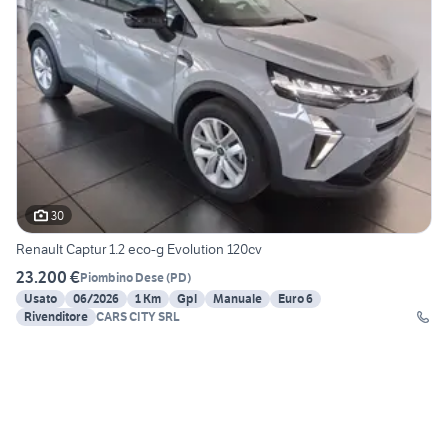
30
Renault Captur 1.2 eco-g Evolution 120cv
23.200 €
Piombino Dese
(
PD
)
Usato
06/2026
1 Km
Gpl
Manuale
Euro 6
Rivenditore
CARS CITY SRL