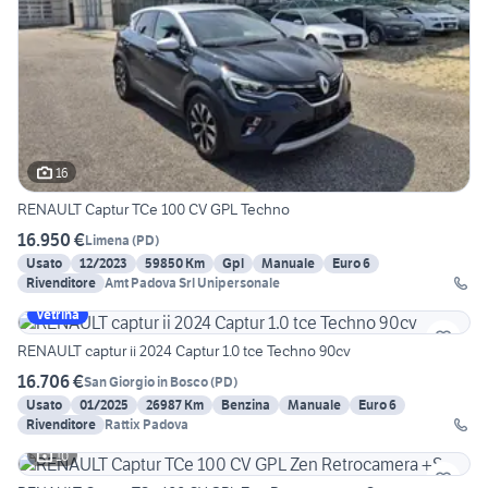
16
RENAULT Captur TCe 100 CV GPL Techno
16.950 €
Limena
(
PD
)
Usato
12/2023
59850 Km
Gpl
Manuale
Euro 6
Rivenditore
Amt Padova Srl Unipersonale
Vetrina
RENAULT captur ii 2024 Captur 1.0 tce Techno 90cv
16.706 €
San Giorgio in Bosco
(
PD
)
Usato
01/2025
26987 Km
Benzina
Manuale
Euro 6
Rivenditore
Rattix Padova
10