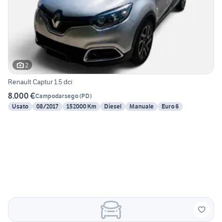
2
Renault Captur 1.5 dci
8.000 €
Campodarsego
(
PD
)
Usato
08/2017
152000 Km
Diesel
Manuale
Euro 6