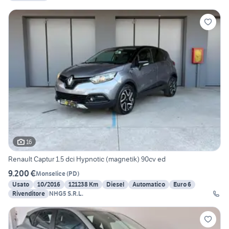
16
Renault Captur 1.5 dci Hypnotic (magnetik) 90cv ed
9.200 €
Monselice
(
PD
)
Usato
10/2016
121238 Km
Diesel
Automatico
Euro 6
Rivenditore
NHG5 S.R.L.