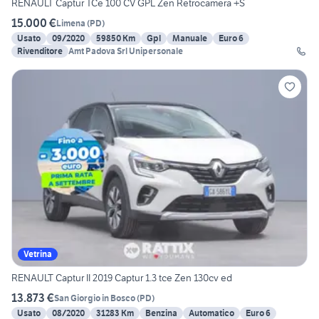
RENAULT Captur TCe 100 CV GPL Zen Retrocamera +S
15.000 €
Limena
(
PD
)
Usato
09/2020
59850 Km
Gpl
Manuale
Euro 6
Rivenditore
Amt Padova Srl Unipersonale
Vetrina
RENAULT Captur II 2019 Captur 1.3 tce Zen 130cv ed
13.873 €
San Giorgio in Bosco
(
PD
)
Usato
08/2020
31283 Km
Benzina
Automatico
Euro 6