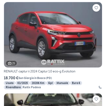
25
RENAULT captur ii 2024 Captur 1.0 eco-g Evolution
18.700 €
San Giorgio in Bosco
(
PD
)
Usato
02/2025
20206 Km
Gpl
Manuale
Euro 6
Rivenditore
Rattix Padova