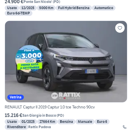
24.900 €
Ponte San Nicolo'
(
PD
)
Usato
12/2025
5000 Km
Full Hybrid Benzina
Automatico
Euro 6d-TEMP
Vetrina
RENAULT Captur II 2019 Captur 1.0 tce Techno 90cv
15.216 €
San Giorgio in Bosco
(
PD
)
Usato
01/2025
27664 Km
Benzina
Manuale
Euro 6
Rivenditore
Rattix Padova