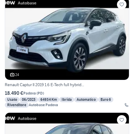
24
Renault Captur II 2019 1.6 E-Tech full hybrid...
18.490 €
Padova
(
PD
)
Usato
06/2023
64934 Km
Ibrida
Automatico
Euro 6
Rivenditore
Autobase Padova