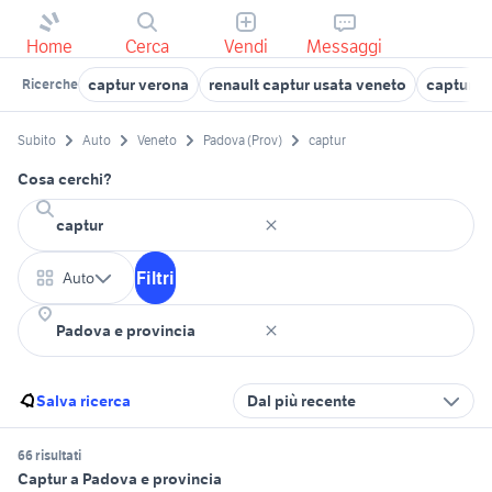
Home
Cerca
Vendi
Messaggi
captur verona
renault captur usata veneto
captur u
Ricerche
Subito
Auto
Veneto
Padova (Prov)
captur
Cosa cerchi?
Filtri
Auto
Salva ricerca
Dal più recente
66 risultati
Captur a Padova e provincia