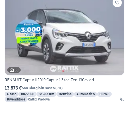
30
RENAULT Captur II 2019 Captur 1.3 tce Zen 130cv ed
13.873 €
San Giorgio in Bosco
(
PD
)
Usato
08/2020
31283 Km
Benzina
Automatico
Euro 6
Rivenditore
Rattix Padova