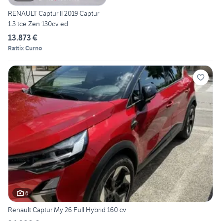
RENAULT Captur II 2019 Captur
1.3 tce Zen 130cv ed
13.873 €
Rattix Curno
6
Renault Captur My 26 Full Hybrid 160 cv