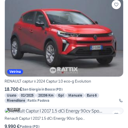
Vetrina
RENAULT captur ii 2024 Captur 1.0 eco-g Evolution
18.700 €
San Giorgio in Bosco
(
PD
)
Usato
02/2025
20206 Km
Gpl
Manuale
Euro 6
Rivenditore
Rattix Padova
25
Renault Captur I 2017 1.5 dCi Energy 90cv Spo...
9.990 €
Padova
(
PD
)