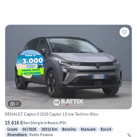
27
RENAULT Captur II 2019 Captur 1.0 tce Techno 90cv
15.616 €
San Giorgio in Bosco
(
PD
)
Usato
03/2025
29311 Km
Benzina
Manuale
Euro 6
Rivenditore
Rattix Padova