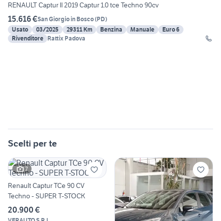
RENAULT Captur II 2019 Captur 1.0 tce Techno 90cv
15.616 €
San Giorgio in Bosco
(
PD
)
Usato
03/2025
29311 Km
Benzina
Manuale
Euro 6
Rivenditore
Rattix Padova
Scelti per te
7
Renault Captur TCe 90 CV
Techno - SUPER T-STOCK
20.900 €
VERAUTO S.R.L.