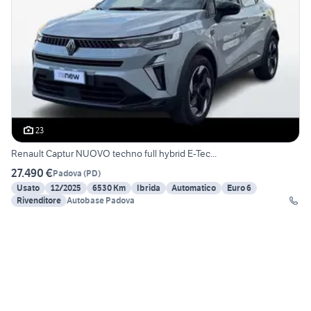
23
Renault Captur NUOVO techno full hybrid E-Tec...
27.490 €
Padova
(
PD
)
Usato
12/2025
6530 Km
Ibrida
Automatico
Euro 6
Rivenditore
Autobase Padova