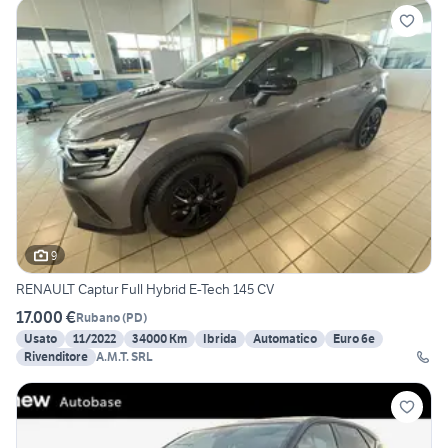
9
RENAULT Captur Full Hybrid E-Tech 145 CV
17.000 €
Rubano
(
PD
)
Usato
11/2022
34000 Km
Ibrida
Automatico
Euro 6e
Rivenditore
A.M.T. SRL