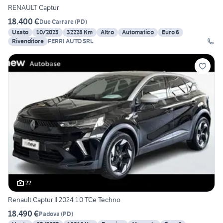
RENAULT Captur
18.400 €
Due Carrare
(
PD
)
Usato
10/2023
32228 Km
Altro
Automatico
Euro 6
Rivenditore
FERRI AUTO SRL
22
Renault Captur II 2024 1.0 TCe Techno
18.490 €
Padova
(
PD
)