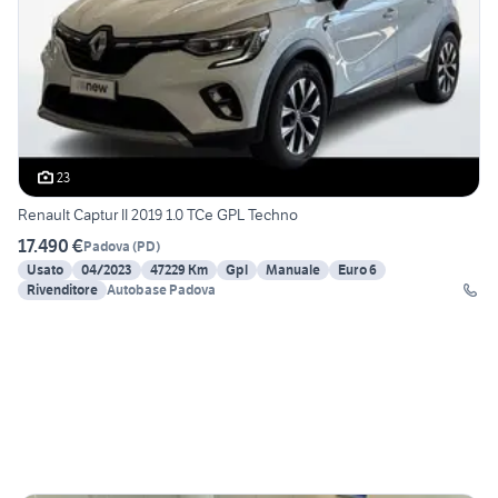
23
Renault Captur II 2019 1.0 TCe GPL Techno
17.490 €
Padova
(
PD
)
Usato
04/2023
47229 Km
Gpl
Manuale
Euro 6
Rivenditore
Autobase Padova