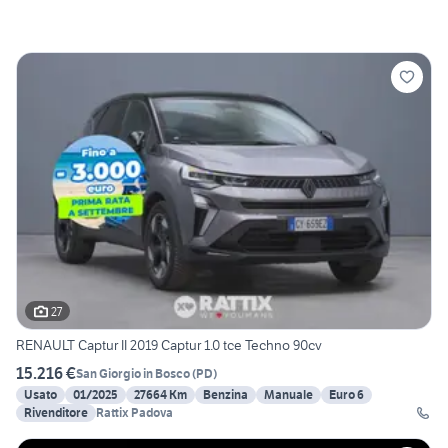
27
RENAULT Captur II 2019 Captur 1.0 tce Techno 90cv
15.216 €
San Giorgio in Bosco
(
PD
)
Usato
01/2025
27664 Km
Benzina
Manuale
Euro 6
Rivenditore
Rattix Padova