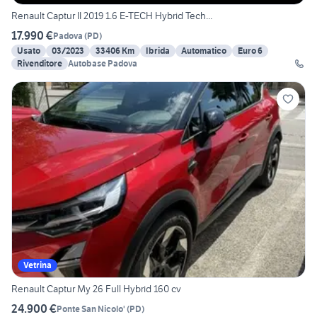
Renault Captur II 2019 1.6 E-TECH Hybrid Tech...
17.990 €
Padova
(
PD
)
Usato
03/2023
33406 Km
Ibrida
Automatico
Euro 6
Rivenditore
Autobase Padova
Vetrina
Renault Captur My 26 Full Hybrid 160 cv
24.900 €
Ponte San Nicolo'
(
PD
)