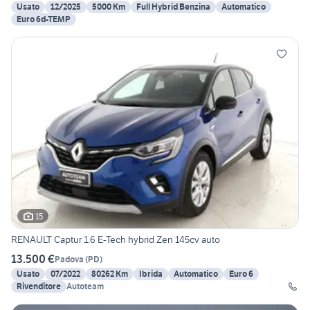
Usato
12/2025
5000 Km
Full Hybrid Benzina
Automatico
Euro 6d-TEMP
15
RENAULT Captur 1.6 E-Tech hybrid Zen 145cv auto
13.500 €
Padova
(
PD
)
Usato
07/2022
80262 Km
Ibrida
Automatico
Euro 6
Rivenditore
Autoteam