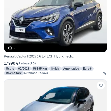
27
Renault Captur II 2019 1.6 E-TECH Hybrid Tech...
17.990 €
Padova
(
PD
)
Usato
02/2023
56395 Km
Ibrida
Automatico
Euro 6
Rivenditore
Autobase Padova