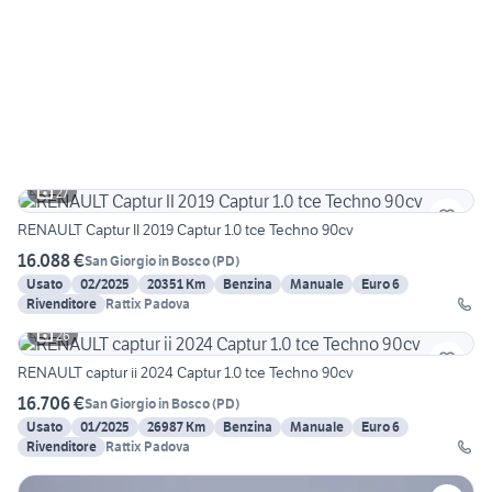
27
RENAULT Captur II 2019 Captur 1.0 tce Techno 90cv
16.088 €
San Giorgio in Bosco
(
PD
)
Usato
02/2025
20351 Km
Benzina
Manuale
Euro 6
Rivenditore
Rattix Padova
26
RENAULT captur ii 2024 Captur 1.0 tce Techno 90cv
16.706 €
San Giorgio in Bosco
(
PD
)
Usato
01/2025
26987 Km
Benzina
Manuale
Euro 6
Rivenditore
Rattix Padova