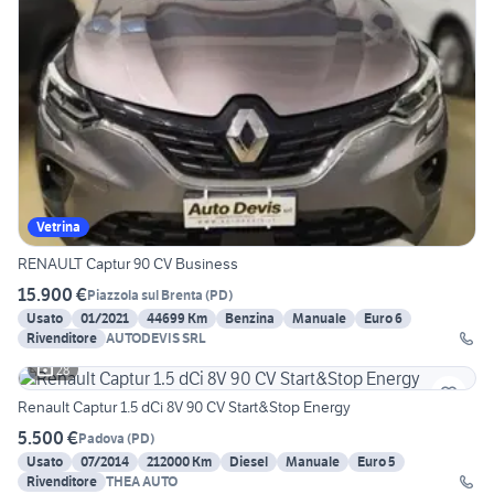
Vetrina
RENAULT Captur 90 CV Business
15.900 €
Piazzola sul Brenta
(
PD
)
Usato
01/2021
44699 Km
Benzina
Manuale
Euro 6
Rivenditore
AUTODEVIS SRL
28
Renault Captur 1.5 dCi 8V 90 CV Start&Stop Energy
5.500 €
Padova
(
PD
)
Usato
07/2014
212000 Km
Diesel
Manuale
Euro 5
Rivenditore
THEA AUTO