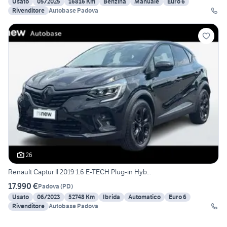
Usato
05/2025
16816 Km
Benzina
Manuale
Euro 6
Rivenditore
Autobase Padova
26
Renault Captur II 2019 1.6 E-TECH Plug-in Hyb...
17.990 €
Padova
(
PD
)
Usato
06/2023
52748 Km
Ibrida
Automatico
Euro 6
Rivenditore
Autobase Padova