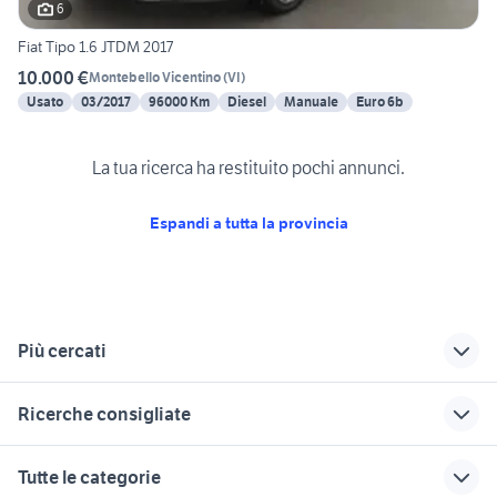
6
Fiat Tipo 1.6 JTDM 2017
10.000 €
Montebello Vicentino
(
VI
)
Usato
03/2017
96000 Km
Diesel
Manuale
Euro 6b
La tua ricerca ha restituito pochi annunci.
Espandi a tutta la provincia
Più cercati
Correlati
Richerche simili
Suggerimenti
Ricerche consigliate
volkswagen isola
mercedes classe c
mercedes limena
vicentina
Veneto
toyota corolla
ford mondeo
renault 4 Veneto
Tutte le categorie
mitsubishi vicenza e
fiat 500 accessori
auto usate pescara
toyota aygo usata roma
auto seat altea