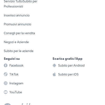
Servizio TuttoSubito per
persona
Informatica
Animali
Professionisti
Arredamento e
Console e
Accessori per
Casalinghi
Inserisci annuncio
Videogiochi
animali
Elettrodomestici
Promuovi annuncio
Audio/Video
Musica e Film
Giardino e Fai da te
Consigli per la vendita
Fotografia
Libri e Riviste
Abbigliamento e
Negozi e Aziende
Telefonia
Strumenti Musicali
Accessori
Subito per le aziende
Sports
Tutto per i bambini
Seguici su
Scarica gratis l'App
Biciclette
Facebook
Subito per Android
Collezionismo
TikTok
Subito per iOS
Instagram
YouTube