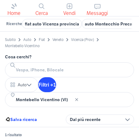
Home
Cerca
Vendi
Messaggi
fiat auto Vicenza provincia
auto Montecchio Precalci
Ricerche
Subito
Auto
Fiat
Veneto
Vicenza (Prov)
Montebello Vicentino
Cosa cerchi?
Filtri +1
Auto
Salva ricerca
Dal più recente
1 risultato