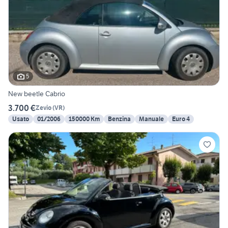
5
New beetle Cabrio
3.700 €
Zevio
(
VR
)
Usato
01/2006
150000 Km
Benzina
Manuale
Euro 4