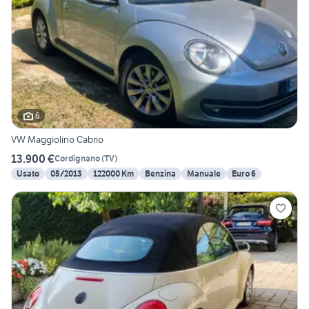
6
VW Maggiolino Cabrio
13.900 €
Cordignano
(
TV
)
Usato
05/2013
122000 Km
Benzina
Manuale
Euro 6