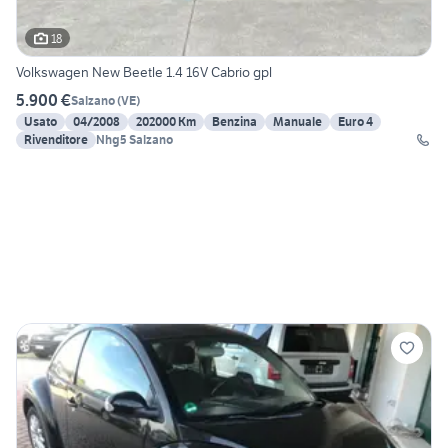
18
Volkswagen New Beetle 1.4 16V Cabrio gpl
5.900 €
Salzano
(
VE
)
Usato
04/2008
202000 Km
Benzina
Manuale
Euro 4
Rivenditore
Nhg5 Salzano