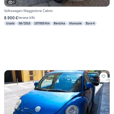
6
Volkswagen Maggiolone Cabrio
8.900 €
Verona
(
VR
)
Usato
06/2010
107000 Km
Benzina
Manuale
Euro 4