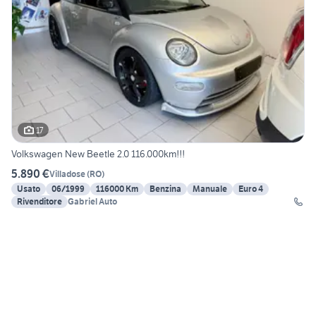
17
Volkswagen New Beetle 2.0 116.000km!!!
5.890 €
Villadose
(
RO
)
Usato
06/1999
116000 Km
Benzina
Manuale
Euro 4
Rivenditore
Gabriel Auto