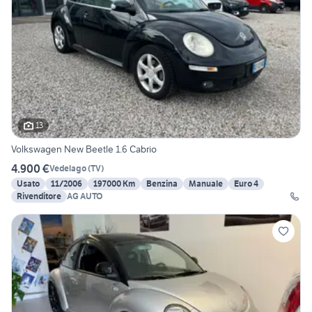
13
Volkswagen New Beetle 1.6 Cabrio
4.900 €
Vedelago
(
TV
)
Usato
11/2006
197000 Km
Benzina
Manuale
Euro 4
Rivenditore
AG AUTO