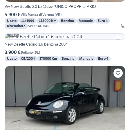
Vw New Beetle 2.0 bz 116cv "UNICO PROPRIETARIO -
5.900 €
Villafranca di Verona
(
VR
)
Usato
11/1999
118000 Km
Benzina
Manuale
Euro 4
Rivenditore
SPECIAL CAR
6
New Beetle Cabrio 1.6 benzina 2004
3.900 €
Belluno
(
BL
)
Usato
05/2004
170000 Km
Benzina
Manuale
Euro 4