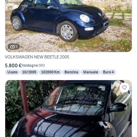
6
VOLKSWAGEN NEW BEETLE 2005
5.800 €
Valdagno
(
VI
)
Usato
10/2005
102000 Km
Benzina
Manuale
Euro 4