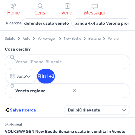
Home
Cerca
Vendi
Messaggi
defender usato veneto
panda 4x4 auto Verona provin
Ricerche
Subito
Auto
Volkswagen
New Beetle
Benzina
Veneto
Cosa cerchi?
Filtri +3
Auto
Salva ricerca
Dal più rilevante
23 risultati
VOLKSWAGEN New Beetle Benzina usata in vendita in Veneto