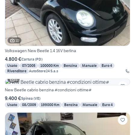
10
Volkswagen New Beetle 1.4 16V berlina
4.800 €
Cartura
(
PD
)
Usato
07/2005
100000 Km
Benzina
Manuale
Euro 4
Rivenditore
AutoStore24 S.a.s
6
New Beetle cabrio benzina #condizioni ottime#
9.400 €
Spinea
(
VE
)
Usato
08/2009
199000 Km
Benzina
Manuale
Euro 4