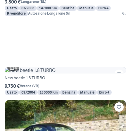
3.800 €
Longarone
(
BL
)
Usato
07/2003
147000 Km
Benzina
Manuale
Euro 4
Rivenditore
Autosalone Longarone Srl
6
New beetle 1.8 TURBO
9.750 €
Verona
(
VR
)
Usato
09/2004
150000 Km
Benzina
Manuale
Euro 4