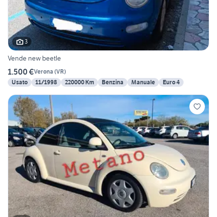
3
Vende new beetle
1.500 €
Verona
(
VR
)
Usato
11/1998
220000 Km
Benzina
Manuale
Euro 4