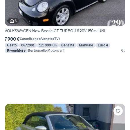
6
VOLKSWAGEN New Beetle GT TURBO 1.8 20V 150cv UNI
7.900 €
Castelfranco Veneto
(
TV
)
Usato
06/2001
125000 Km
Benzina
Manuale
Euro 4
Rivenditore
Bertoncello Motors srl