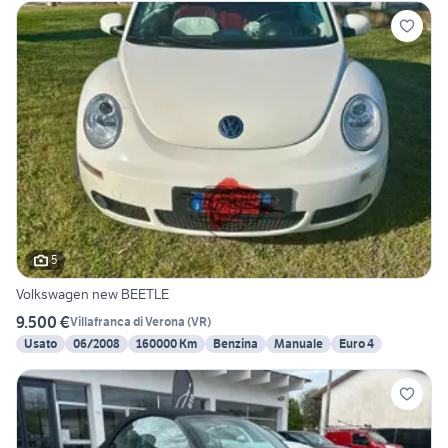
5
Volkswagen new BEETLE
9.500 €
Villafranca di Verona
(
VR
)
Usato
06/2008
160000 Km
Benzina
Manuale
Euro 4