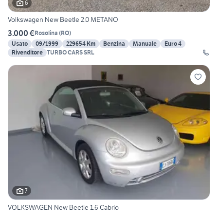
6
Volkswagen New Beetle 2.0 METANO
3.000 €
Rosolina
(
RO
)
Usato
09/1999
229654 Km
Benzina
Manuale
Euro 4
Rivenditore
TURBO CARS SRL
7
VOLKSWAGEN New Beetle 1.6 Cabrio