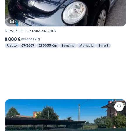
2
NEW BEETLE cabrio del 2007
8.000 €
Verona
(
VR
)
Usato
07/2007
230000 Km
Benzina
Manuale
Euro 3