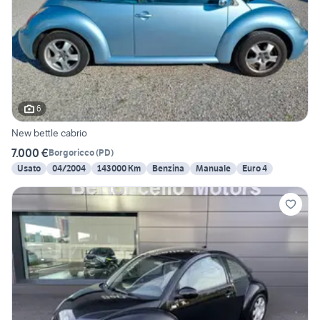
6
New bettle cabrio
7.000 €
Borgoricco
(
PD
)
Usato
04/2004
143000 Km
Benzina
Manuale
Euro 4