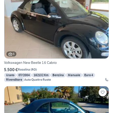
6
Volkswagen New Beetle 1.6 Cabrio
5.500 €
Rosolina
(
RO
)
Usato
07/2004
162132 Km
Benzina
Manuale
Euro 4
Rivenditore
Auto Quattro Ruote