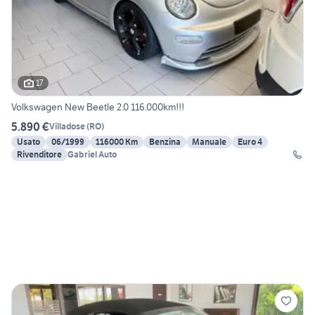
17
Volkswagen New Beetle 2.0 116.000km!!!
5.890 €
Villadose
(
RO
)
Usato
06/1999
116000 Km
Benzina
Manuale
Euro 4
Rivenditore
Gabriel Auto