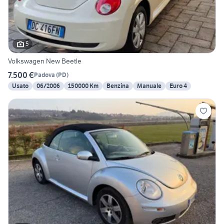
5
Volkswagen New Beetle
7.500 €
Padova
(
PD
)
Usato
06/2006
150000 Km
Benzina
Manuale
Euro 4