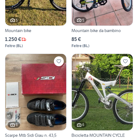
5
5
Mountain bike
Mountain bike da bambino
1.250 €
85 €
Feltre
(
BL
)
Feltre
(
BL
)
6
6
Scarpe Mtb Sidi Giau n. 43,5
Bicicletta MOUNTAIN CYCLE