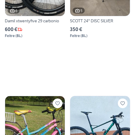
6
5
Damil xtwentyfive 29 carbonio
SCOTT 24" DISC SILVER
600 €
350 €
Feltre
(
BL
)
Feltre
(
BL
)