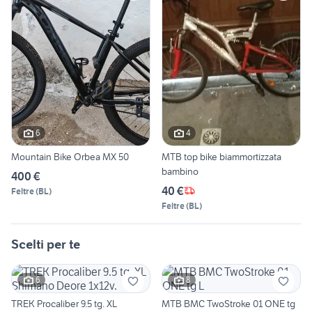
6
4
Mountain Bike Orbea MX 50
MTB top bike biammortizzata
bambino
400 €
40 €
Feltre
(
BL
)
Feltre
(
BL
)
Scelti per te
6
8
TREK Procaliber 9.5 tg. XL
MTB BMC TwoStroke 01 ONE tg