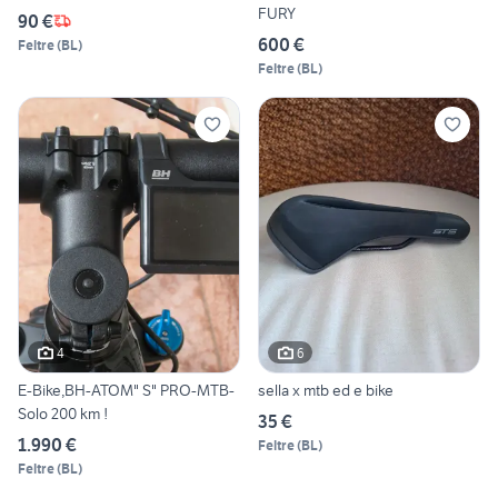
FURY
90 €
600 €
Feltre
(
BL
)
Feltre
(
BL
)
4
6
E-Bike,BH-ATOM" S" PRO-MTB-
sella x mtb ed e bike
Solo 200 km !
35 €
1.990 €
Feltre
(
BL
)
Feltre
(
BL
)