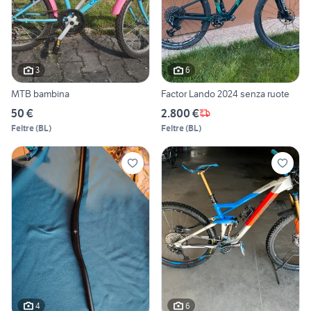
3
6
MTB bambina
Factor Lando 2024 senza ruote
50 €
2.800 €
Feltre
(
BL
)
Feltre
(
BL
)
4
6