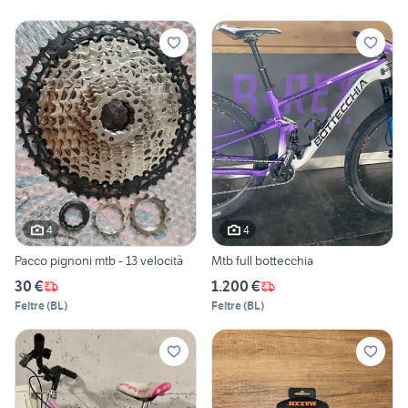
4
4
Pacco pignoni mtb - 13 velocità
Mtb full bottecchia
30 €
1.200 €
Feltre
(
BL
)
Feltre
(
BL
)