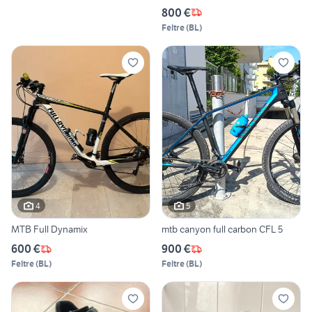
800 €
Feltre
(
BL
)
4
5
MTB Full Dynamix
mtb canyon full carbon CFL 5
600 €
900 €
Feltre
(
BL
)
Feltre
(
BL
)