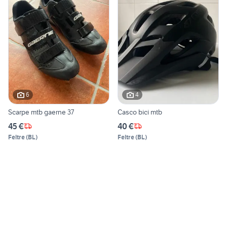
6
4
Scarpe mtb gaerne 37
Casco bici mtb
45 €
40 €
Feltre
(
BL
)
Feltre
(
BL
)