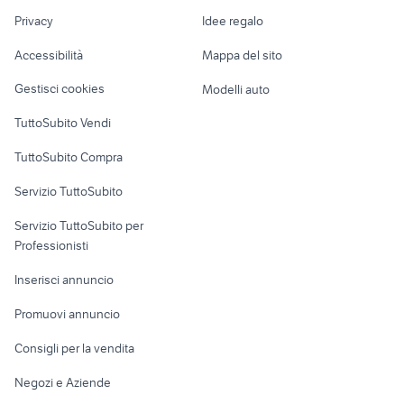
bici siena
Nautica
lavoro
cinelli hobootleg geo
zipp 303
Privacy
Idee regalo
Garage e box
Caravan e Camper
Accessibilità
Mappa del sito
Loft, mansarde e
Veicoli commerciali
altro
Gestisci cookies
Modelli auto
Case vacanza
TuttoSubito Vendi
Uffici e Locali
TuttoSubito Compra
commerciali
Servizio TuttoSubito
elettronica
per la casa e la
sports e hobby
Servizio TuttoSubito per
persona
Informatica
Animali
Professionisti
Arredamento e
Console e
Accessori per
Casalinghi
Inserisci annuncio
Videogiochi
animali
Elettrodomestici
Promuovi annuncio
Audio/Video
Musica e Film
Giardino e Fai da te
Consigli per la vendita
Fotografia
Libri e Riviste
Abbigliamento e
Negozi e Aziende
Telefonia
Strumenti Musicali
Accessori