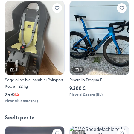
4
6
Seggiolino bici bambini Polisport
Pinarello Dogma F
Koolah 22 kg
9.200 €
25 €
Pieve di Cadore
(
BL
)
Pieve di Cadore
(
BL
)
Scelti per te
11