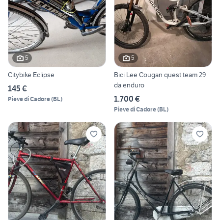
5
5
Citybike Eclipse
Bici Lee Cougan quest team 29
da enduro
145 €
1.700 €
Pieve di Cadore
(
BL
)
Pieve di Cadore
(
BL
)