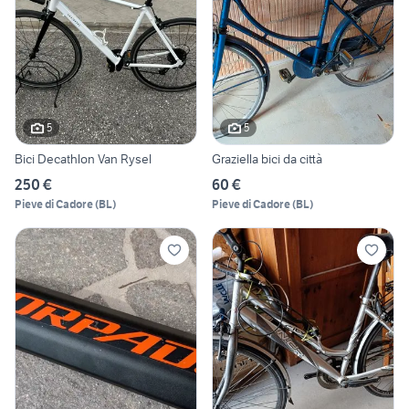
5
5
Bici Decathlon Van Rysel
Graziella bici da città
250 €
60 €
Pieve di Cadore
(
BL
)
Pieve di Cadore
(
BL
)