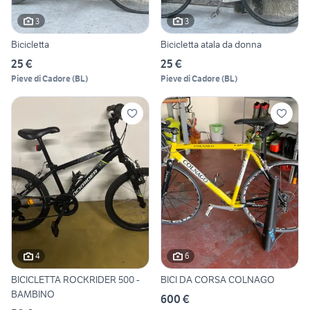
3
3
Bicicletta
Bicicletta atala da donna
25 €
25 €
Pieve di Cadore
(
BL
)
Pieve di Cadore
(
BL
)
4
6
BICICLETTA ROCKRIDER 500 -
BICI DA CORSA COLNAGO
BAMBINO
600 €