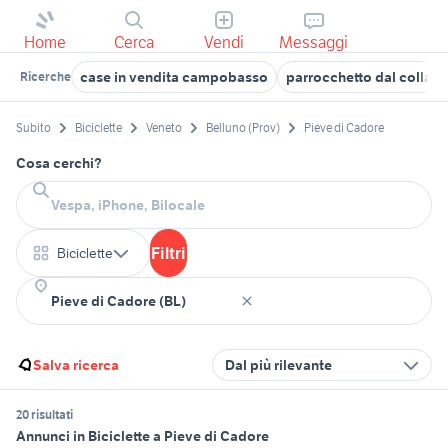
Home
Cerca
Vendi
Messaggi
case in vendita campobasso
parrocchetto dal collare
Ricerche
Subito
Biciclette
Veneto
Belluno (Prov)
Pieve di Cadore
Cosa cerchi?
Filtri
Biciclette
Salva ricerca
Dal più rilevante
20 risultati
Annunci in Biciclette a Pieve di Cadore