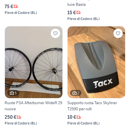
luce Basta
75 €
15 €
Pieve di Cadore
(
BL
)
Pieve di Cadore
(
BL
)
5
2
Ruote FSA Afterburner WideR 29
Supporto ruota Tacx Skyliner
nuove
T2590 per rulli
250 €
10 €
Pieve di Cadore
(
BL
)
Pieve di Cadore
(
BL
)