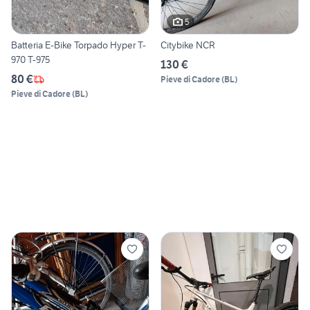
5
Batteria E-Bike Torpado Hyper T-
Citybike NCR
970 T-975
130 €
80 €
Pieve di Cadore
(
BL
)
Pieve di Cadore
(
BL
)