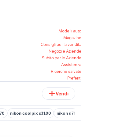
Modelli auto
Magazine
Consigli per la vendita
Negozi e Aziende
Subito per le Aziende
Assistenza
Ricerche salvate
Preferiti
Vendi
570
nikon coolpix s3100
nikon d7000
nikon 300mm f2.8
obi