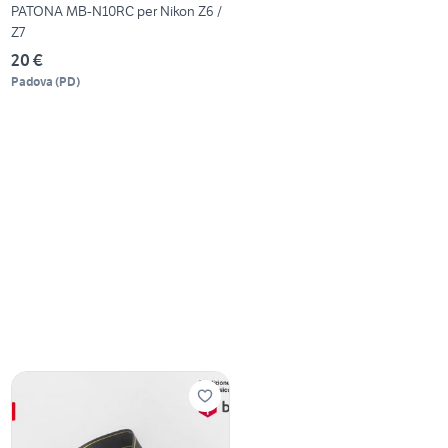
PATONA MB-N10RC per Nikon Z6 /
Z7
20 €
Padova
(
PD
)