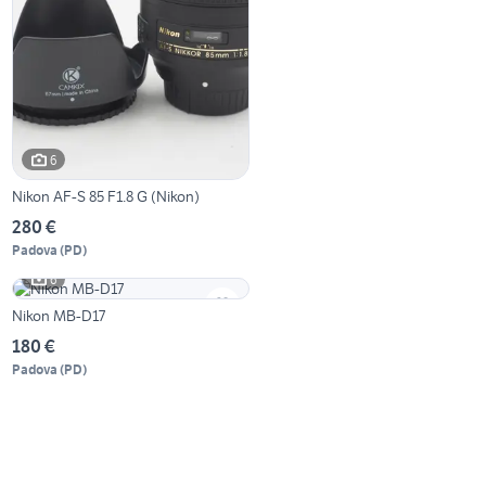
6
Nikon AF-S 85 F1.8 G (Nikon)
280 €
Padova
(
PD
)
6
Nikon MB-D17
180 €
Padova
(
PD
)