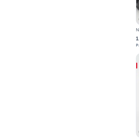
N
1
P