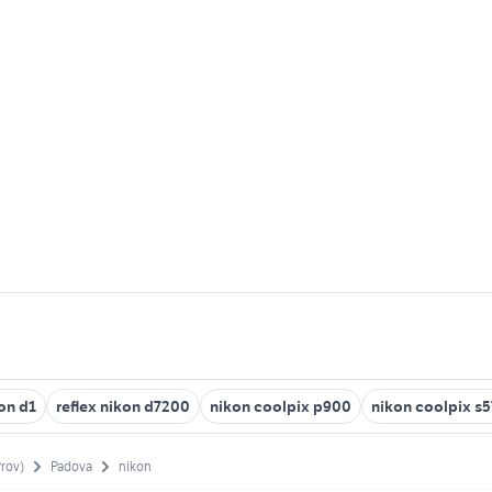
on d1
reflex nikon d7200
nikon coolpix p900
nikon coolpix s
rov)
Padova
nikon