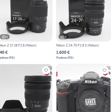
6
6
ikon Z 17-28 F2.8 (Nikon)
Nikon Z 24-70 F2.8 S (Nikon)
40 €
1.600 €
adova
(
PD
)
Padova
(
PD
)