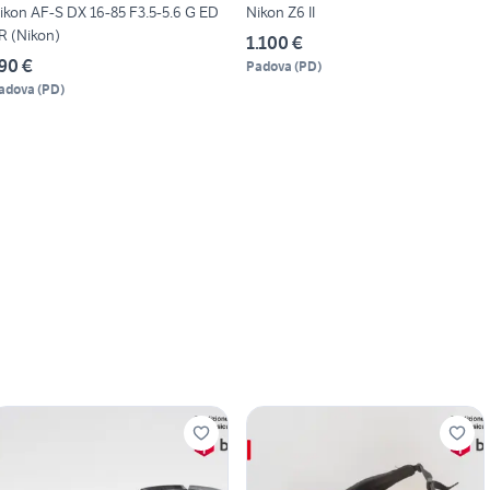
ikon AF-S DX 16-85 F3.5-5.6 G ED
Nikon Z6 II
R (Nikon)
1.100 €
90 €
Padova
(
PD
)
adova
(
PD
)