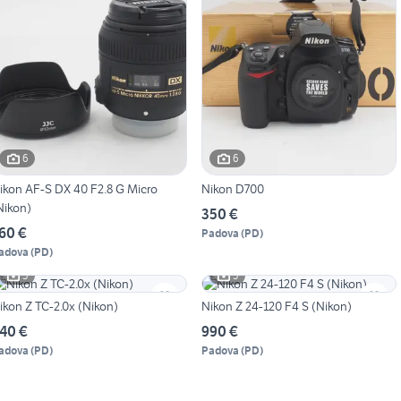
6
6
ikon AF-S DX 40 F2.8 G Micro
Nikon D700
Nikon)
350 €
60 €
Padova
(
PD
)
adova
(
PD
)
5
5
ikon Z TC-2.0x (Nikon)
Nikon Z 24-120 F4 S (Nikon)
40 €
990 €
adova
(
PD
)
Padova
(
PD
)