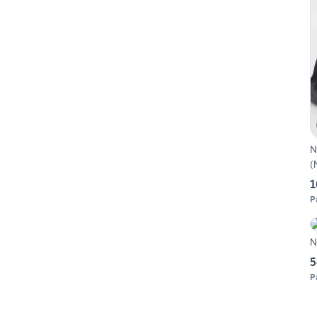
N
(
1
P
N
5
P