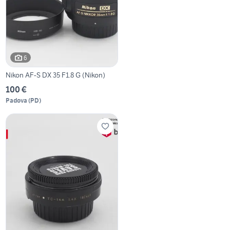
6
Nikon AF-S DX 35 F1.8 G (Nikon)
100 €
Padova
(
PD
)