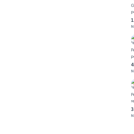
G
p
1
N
P
p
4
N
P
r
3
N