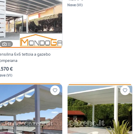
Nove
(
VI
)
11
ensilina 6x6 tettoia a gazebo
ompeiana
.570 €
ove
(
VI
)