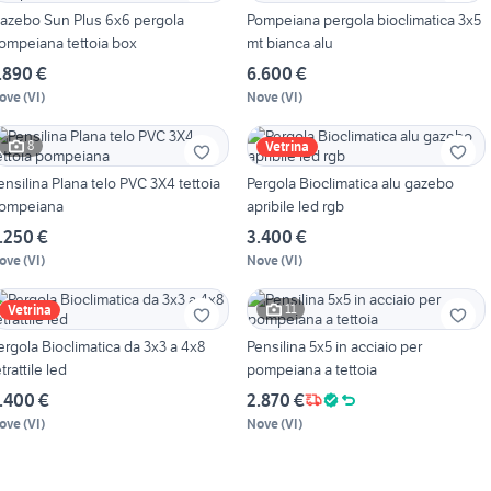
azebo Sun Plus 6x6 pergola
Pompeiana pergola bioclimatica 3x5
ompeiana tettoia box
mt bianca alu
.890 €
6.600 €
ove
(
VI
)
Nove
(
VI
)
8
Vetrina
ensilina Plana telo PVC 3X4 tettoia
Pergola Bioclimatica alu gazebo
ompeiana
apribile led rgb
.250 €
3.400 €
ove
(
VI
)
Nove
(
VI
)
11
Vetrina
ergola Bioclimatica da 3x3 a 4x8
Pensilina 5x5 in acciaio per
etrattile led
pompeiana a tettoia
.400 €
2.870 €
ove
(
VI
)
Nove
(
VI
)