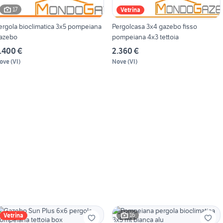
17
Vetrina
ergola bioclimatica 3x5 pompeiana
Pergolcasa 3x4 gazebo fisso
azebo
pompeiana 4x3 tettoia
.400 €
2.360 €
ove
(
VI
)
Nove
(
VI
)
16
Vetrina