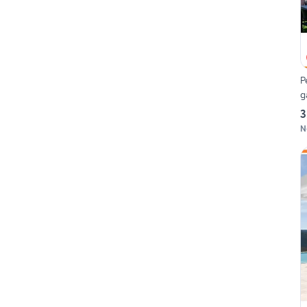
P
g
3
N