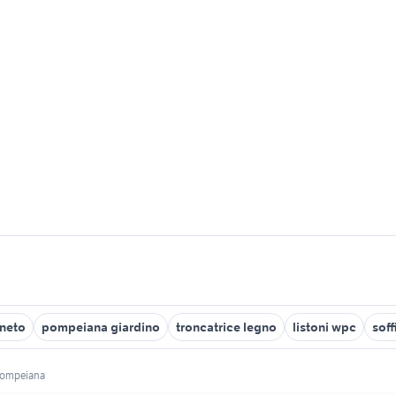
neto
pompeiana giardino
troncatrice legno
listoni wpc
soff
ompeiana