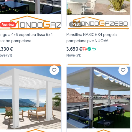
10
Vetrina
ergola 4x6 copertura fissa 6x4
Pensilina BASIC 6X4 pergola
azebo pompeiana
pompeiana pvc NUOVA
.330 €
3.650 €
ove
(
VI
)
Nove
(
VI
)