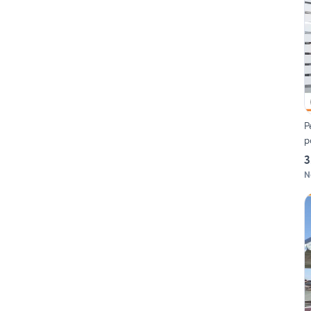
P
p
3
N