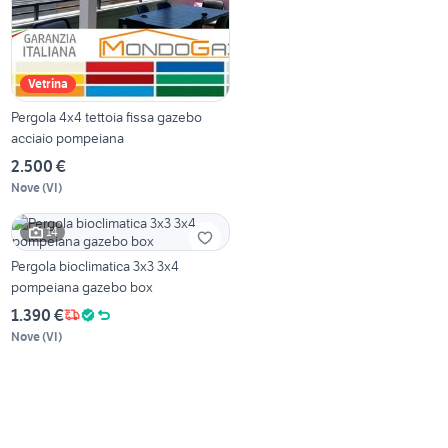
Vetrina
Pergola 4x4 tettoia fissa gazebo
acciaio pompeiana
2.500 €
Nove
(
VI
)
14
Pergola bioclimatica 3x3 3x4
pompeiana gazebo box
1.390 €
Nove
(
VI
)