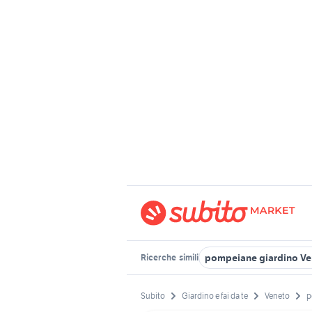
pompeiane giardino Ve
Ricerche
simili
Subito
Giardino e fai da te
Veneto
p