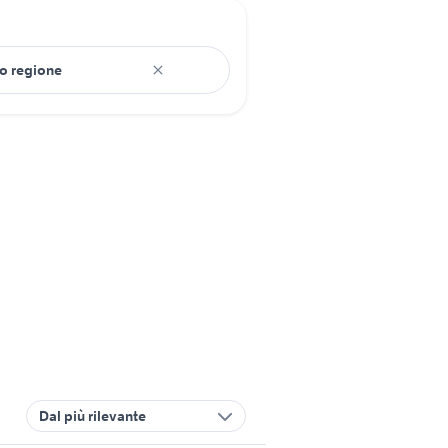
Dal più rilevante