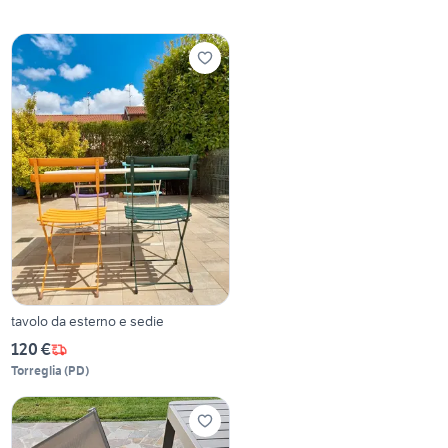
tavolo da esterno e sedie
120 €
Torreglia
(
PD
)