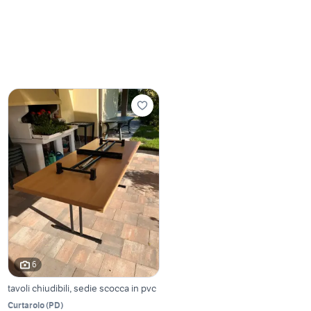
6
tavoli chiudibili, sedie scocca in pvc
Curtarolo
(
PD
)