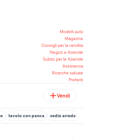
Modelli auto
Magazine
Consigli per la vendita
Negozi e Aziende
Subito per le Aziende
Assistenza
Ricerche salvate
Preferiti
Vendi
te
tavolo con panca
sedie arredamento Bergamo provincia
jy