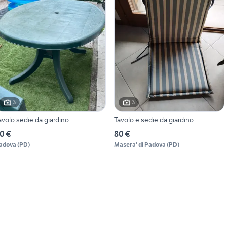
3
3
avolo sedie da giardino
Tavolo e sedie da giardino
0 €
80 €
adova
(
PD
)
Masera' di Padova
(
PD
)