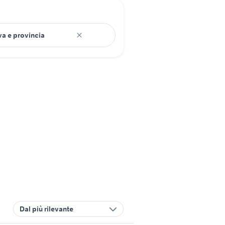
Dal più rilevante