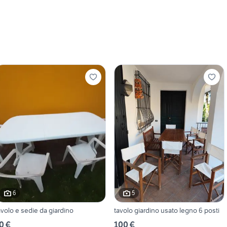
6
5
avolo e sedie da giardino
tavolo giardino usato legno 6 posti
0 €
100 €