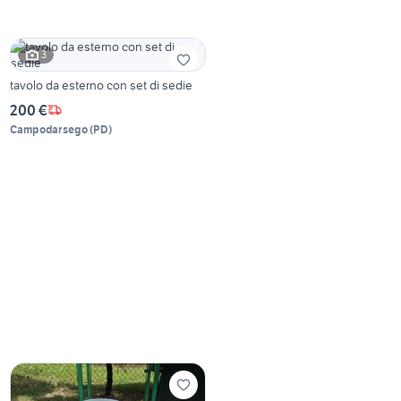
3
tavolo da esterno con set di sedie
200 €
Campodarsego
(
PD
)