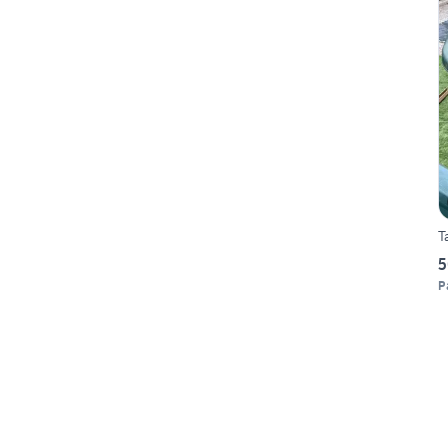
T
5
P