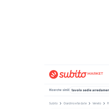
tavolo sedie arredamen
Ricerche
simili
Subito
Giardino e fai da te
Veneto
P