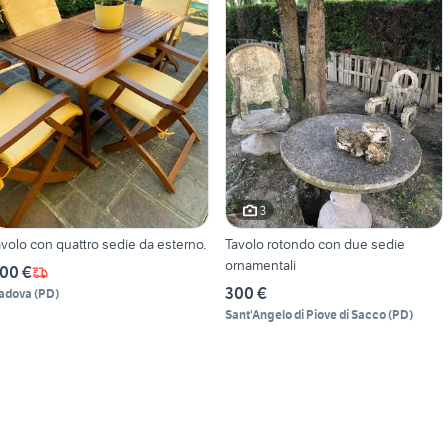
3
avolo con quattro sedie da esterno.
Tavolo rotondo con due sedie
ornamentali
00 €
300 €
adova
(
PD
)
Sant'Angelo di Piove di Sacco
(
PD
)