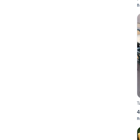
B
T
4
R