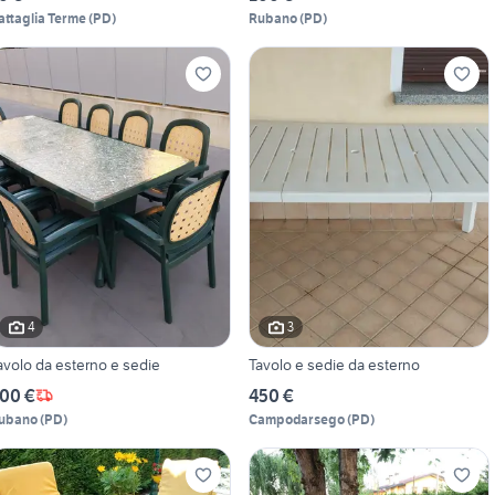
attaglia Terme
(
PD
)
Rubano
(
PD
)
4
3
avolo da esterno e sedie
Tavolo e sedie da esterno
00 €
450 €
ubano
(
PD
)
Campodarsego
(
PD
)