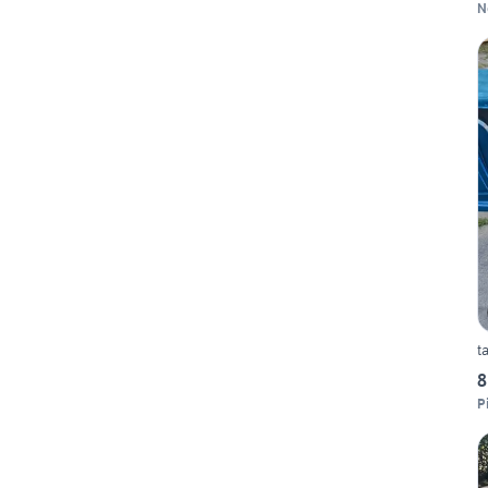
N
t
8
P