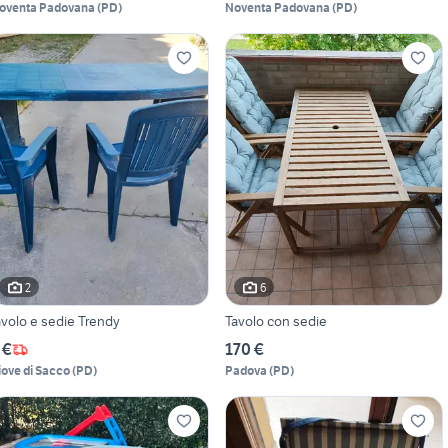
oventa Padovana
(
PD
)
Noventa Padovana
(
PD
)
2
6
avolo e sedie Trendy
Tavolo con sedie
 €
170 €
iove di Sacco
(
PD
)
Padova
(
PD
)