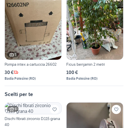
5
Pompa intex a cartuccia 26602
Ficus benjamin 2 metri
30 €
100 €
Badia Polesine
(
RO
)
Badia Polesine
(
RO
)
Scelti per te
4
Dischi fibrati zirconio D.115 grana
40