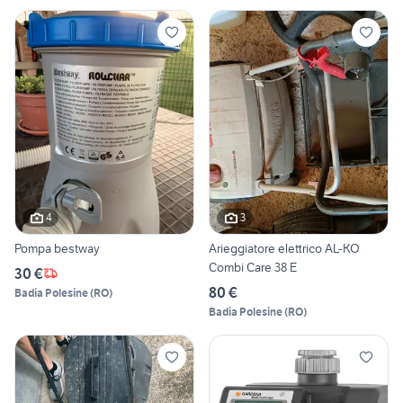
4
3
Pompa bestway
Arieggiatore elettrico AL-KO
Combi Care 38 E
30 €
80 €
Badia Polesine
(
RO
)
Badia Polesine
(
RO
)