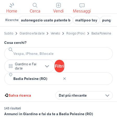
Home
Cerca
Vendi
Messaggi
autonegozio usato patente b
maltipoo toy
pungibal
Ricerche
Subito
Giardino e fai da te
Veneto
Rovigo (Prov)
Badia Polesine
Cosa cerchi?
Giardino e Fai
Filtri
da te
Salva ricerca
Dal più rilevante
143 risultati
Annunci in Giardino e fai da te a Badia Polesine (RO)