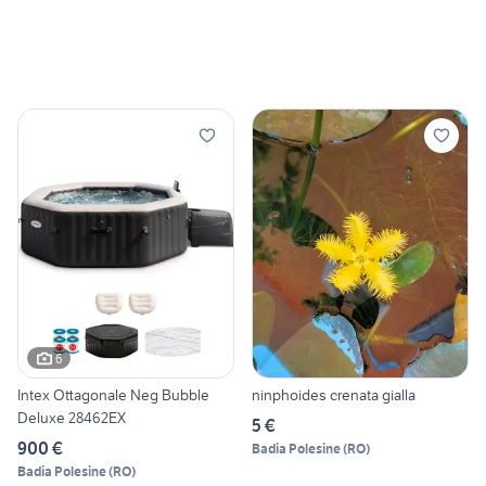
6
Intex Ottagonale Neg Bubble
ninphoides crenata gialla
Deluxe 28462EX
5 €
900 €
Badia Polesine
(
RO
)
Badia Polesine
(
RO
)