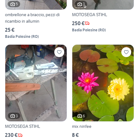
5
3
ombrellone a braccio, pezzi di
MOTOSEGA STIHL
ricambio in allumin
250 €
25 €
Badia Polesine
(
RO
)
Badia Polesine
(
RO
)
3
6
MOTOSEGA STIHL
mix ninfee
230 €
8 €