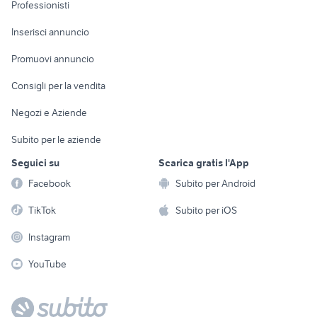
Informatica
Animali
Professionisti
Arredamento e
Console e
Accessori per
Casalinghi
Inserisci annuncio
Videogiochi
animali
Elettrodomestici
Promuovi annuncio
Audio/Video
Musica e Film
Giardino e Fai da te
Consigli per la vendita
Fotografia
Libri e Riviste
Abbigliamento e
Negozi e Aziende
Telefonia
Strumenti Musicali
Accessori
Subito per le aziende
Sports
Tutto per i bambini
Seguici su
Scarica gratis l'App
Biciclette
Facebook
Subito per Android
Collezionismo
TikTok
Subito per iOS
Instagram
YouTube