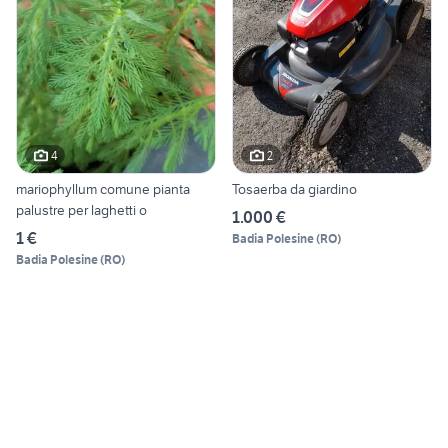
4
2
mariophyllum comune pianta
Tosaerba da giardino
palustre per laghetti o
1.000 €
1 €
Badia Polesine
(
RO
)
Badia Polesine
(
RO
)