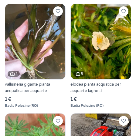
2
5
vallisneria gigante pianta
elodea pianta acquatica per
acquatica per acquari e
acquari e laghetti
1 €
1 €
Badia Polesine
(
RO
)
Badia Polesine
(
RO
)