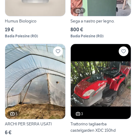
5
Humus Biologico
Sega a nastro per legno.
19 €
800 €
Badia Polesine
(
RO
)
Badia Polesine
(
RO
)
5
3
ARCHI PER SERRA USATI
Trattorino tagliaerba
castelgarden XDC 150hd
6 €