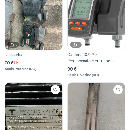
3
2
Tagliaerba
Gardena 1874-20 -
Programmatore duo + sens
70 €
pioggia
90 €
Badia Polesine
(
RO
)
Badia Polesine
(
RO
)