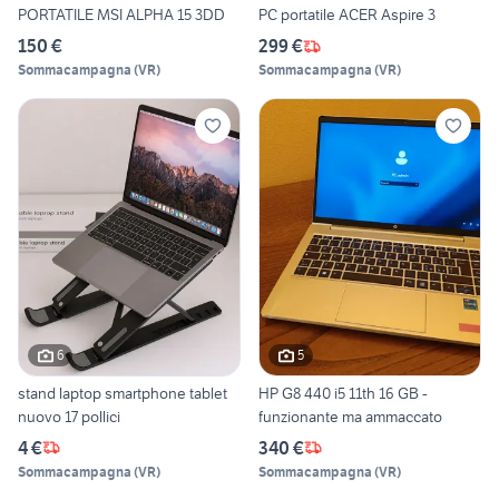
PORTATILE MSI ALPHA 15 3DD
PC portatile ACER Aspire 3
150 €
299 €
Sommacampagna
(
VR
)
Sommacampagna
(
VR
)
6
5
stand laptop smartphone tablet
HP G8 440 i5 11th 16 GB -
nuovo 17 pollici
funzionante ma ammaccato
4 €
340 €
Sommacampagna
(
VR
)
Sommacampagna
(
VR
)