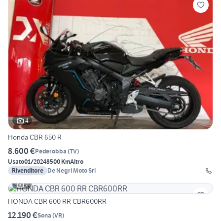
4
Honda CBR 650 R
8.600 €
Pederobba
(
TV
)
Usato
01/2024
8500 Km
Altro
Rivenditore
De Negri Moto Srl
7
HONDA CBR 600 RR CBR600RR
12.190 €
Sona
(
VR
)