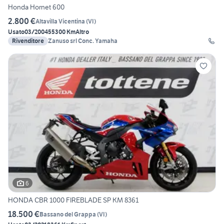
Honda Hornet 600
2.800 €
Altavilla Vicentina
(
VI
)
Usato
03/2004
55300 Km
Altro
Rivenditore
Zanuso srl Conc. Yamaha
6
HONDA CBR 1000 FIREBLADE SP KM 8361
18.500 €
Bassano del Grappa
(
VI
)