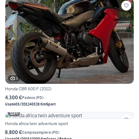
3
Honda CBR 600 F (2012)
4.300 €
Padova
(
PD
)
Usato
03/2012
40328 Km
Sport
6
Honda africa twin adventure sport
8.800 €
Camposampiero
(
PD
)
Usato
06/2018
42000 Km
Cross / Enduro