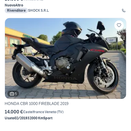
Nuovo
Altro
Rivenditore
SHOCK S.R.L
5
HONDA CBR 1000 FIREBLADE 2019
14.000 €
Castelfranco Veneto
(
TV
)
Usato
02/2019
32000 Km
Sport