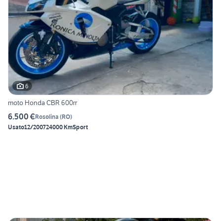
6
moto Honda CBR 600rr
6.500 €
Rosolina
(
RO
)
Usato
12/2007
24000 Km
Sport