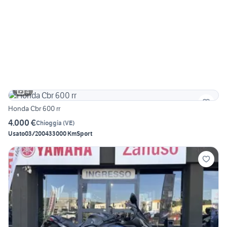
4
Honda Cbr 600 rr
4.000 €
Chioggia
(
VE
)
Usato
03/2004
33000 Km
Sport