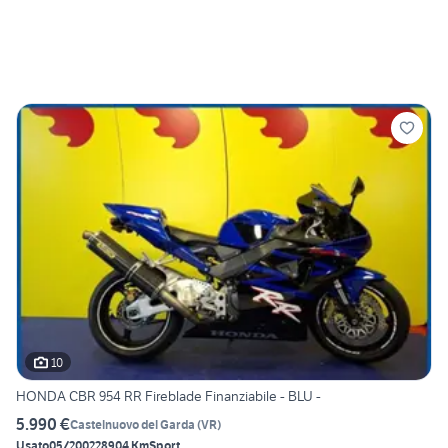
10
HONDA CBR 954 RR Fireblade Finanziabile - BLU -
5.990 €
Castelnuovo del Garda
(
VR
)
Usato
05/2002
28904 Km
Sport