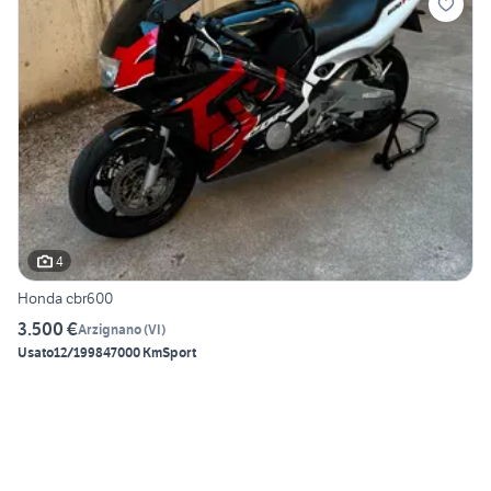
4
Honda cbr600
3.500 €
Arzignano
(
VI
)
Usato
12/1998
47000 Km
Sport