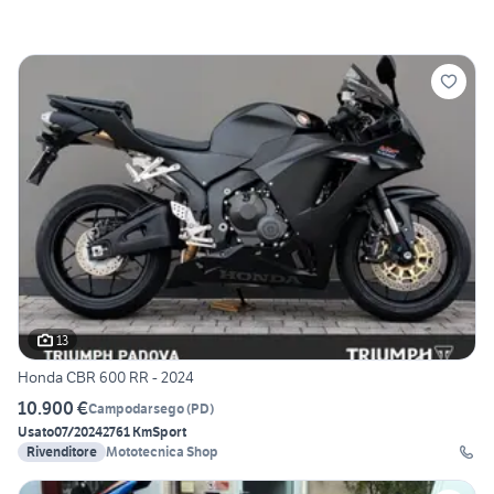
13
Honda CBR 600 RR - 2024
10.900 €
Campodarsego
(
PD
)
Usato
07/2024
2761 Km
Sport
Rivenditore
Mototecnica Shop