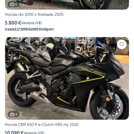
6
Honda cbr 1000 rr fireblade 2005
5.800 €
Venezia
(
VE
)
Usato
12/2005
41000 Km
Sport
4
Honda CBR 650 R e-Clutch ABS my 2026
10.090 €
Venezia
(
VE
)