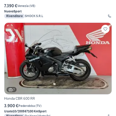
7.390 €
Venezia
(
VE
)
Nuovo
Sport
Rivenditore
SHOCK S.R.L
7
Honda CBR 600 RR
3.900 €
Pederobba
(
TV
)
Usato
10/2005
67100 Km
Sport
Rivenditore
De Negri Moto Srl