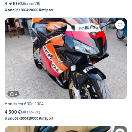
4.500 €
Mirano
(
VE
)
Usato
06/2004
19000 Km
Sport
4
Honda cbr 600rr 2004
4.500 €
Mirano
(
VE
)
Usato
08/2004
19000 Km
Sport