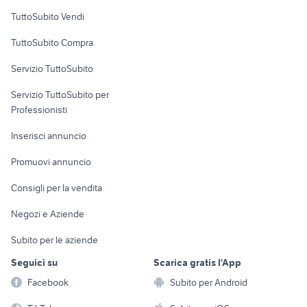
Case vacanza
TuttoSubito Vendi
Uffici e Locali
TuttoSubito Compra
commerciali
Servizio TuttoSubito
elettronica
per la casa e la
sports e hobby
Servizio TuttoSubito per
persona
Informatica
Animali
Professionisti
Arredamento e
Console e
Accessori per
Casalinghi
Inserisci annuncio
Videogiochi
animali
Elettrodomestici
Promuovi annuncio
Audio/Video
Musica e Film
Giardino e Fai da te
Consigli per la vendita
Fotografia
Libri e Riviste
Abbigliamento e
Negozi e Aziende
Telefonia
Strumenti Musicali
Accessori
Subito per le aziende
Sports
Tutto per i bambini
Seguici su
Scarica gratis l'App
Biciclette
Facebook
Subito per Android
Collezionismo