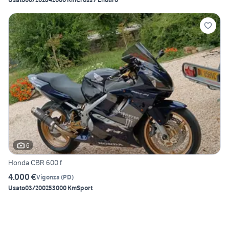
6
Honda CBR 600 f
4.000 €
Vigonza
(
PD
)
Usato
03/2002
53000 Km
Sport