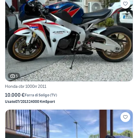
5
Honda cbr 1000rr 2011
10.000 €
Farra di Soligo
(
TV
)
Usato
07/2013
24000 Km
Sport