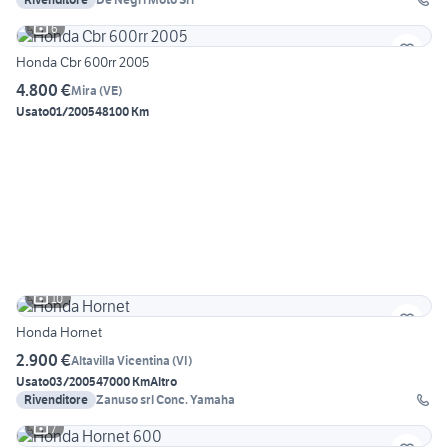
6
Honda Cbr 600rr 2005
4.800 €
Mira
(
VE
)
Usato
01/2005
48100 Km
10
Honda Hornet
2.900 €
Altavilla Vicentina
(
VI
)
Usato
03/2005
47000 Km
Altro
Rivenditore
Zanuso srl Conc. Yamaha
7