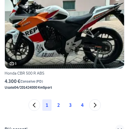
6
Honda CBR 500 R ABS
4.300 €
Conselve
(
PD
)
Usato
04/2014
24000 Km
Sport
1
2
3
4