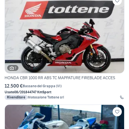
7
HONDA CBR 1000 RR ABS TC MAPPATURE FIREBLADE ACCES
12.500 €
Bassano del Grappa
(
VI
)
Usato
08/2018
44747 Km
Sport
Rivenditore
Motosalone Tottene srl