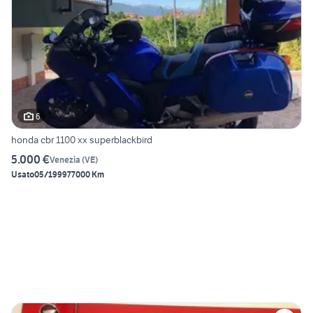
6
honda cbr 1100 xx superblackbird
5.000 €
Venezia
(
VE
)
Usato
05/1999
77000 Km