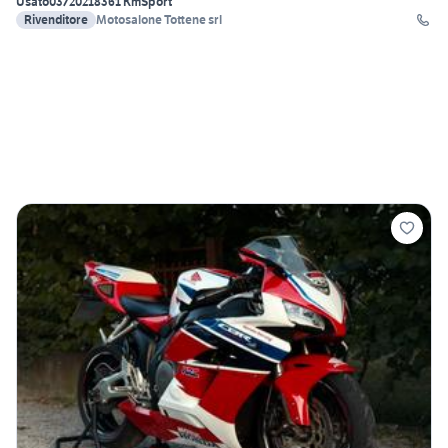
Usato
03/2021
8361 Km
Sport
Rivenditore
Motosalone Tottene srl