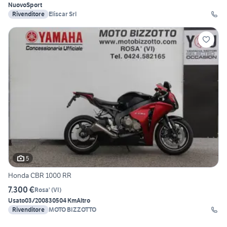
Nuovo
Sport
Rivenditore
Eliscar Srl
5
Honda CBR 1000 RR
7.300 €
Rosa'
(
VI
)
Usato
03/2008
30504 Km
Altro
Rivenditore
MOTO BIZZOTTO