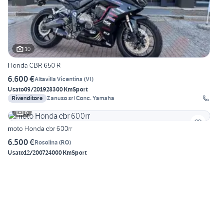
10
Honda CBR 650 R
6.600 €
Altavilla Vicentina
(
VI
)
Usato
09/2019
28300 Km
Sport
Rivenditore
Zanuso srl Conc. Yamaha
6
moto Honda cbr 600rr
6.500 €
Rosolina
(
RO
)
Usato
12/2007
24000 Km
Sport