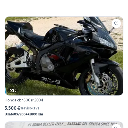
5
Honda cbr 600 rr 2004
5.500 €
Treviso
(
TV
)
Usato
03/2004
42800 Km