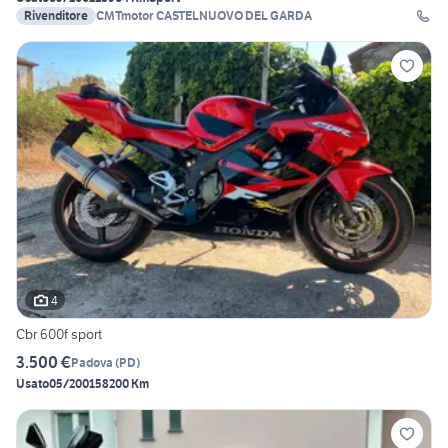
Rivenditore
CMTmotor CASTELNUOVO DEL GARDA
4
Cbr 600f sport
3.500 €
Padova
(
PD
)
Usato
05/2001
58200 Km