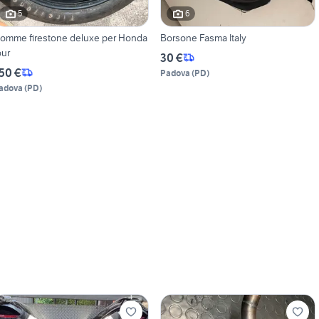
5
6
omme firestone deluxe per Honda
Borsone Fasma Italy
our
30 €
50 €
Padova
(
PD
)
adova
(
PD
)