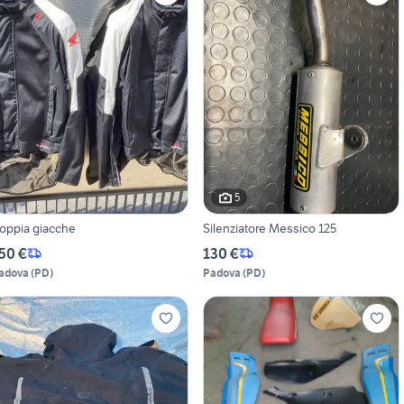
5
oppia giacche
Silenziatore Messico 125
50 €
130 €
adova
(
PD
)
Padova
(
PD
)