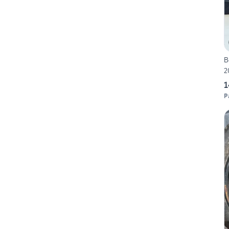
Bo
2
1
P