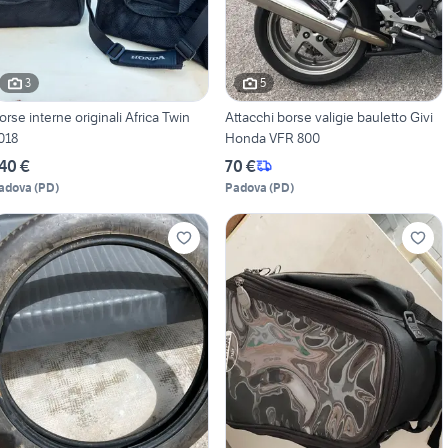
3
5
rse interne originali Africa Twin
Attacchi borse valigie bauletto Givi
018
Honda VFR 800
40 €
70 €
adova
(
PD
)
Padova
(
PD
)