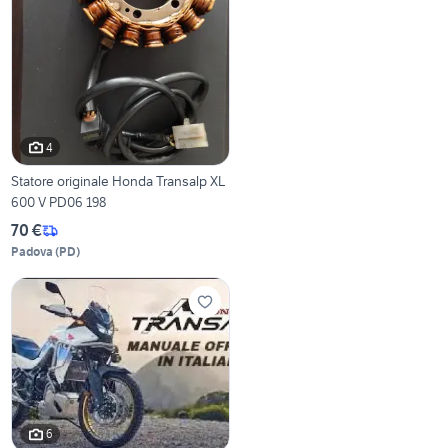
4
Statore originale Honda Transalp XL
600 V PD06 198
70 €
Padova
(
PD
)
6