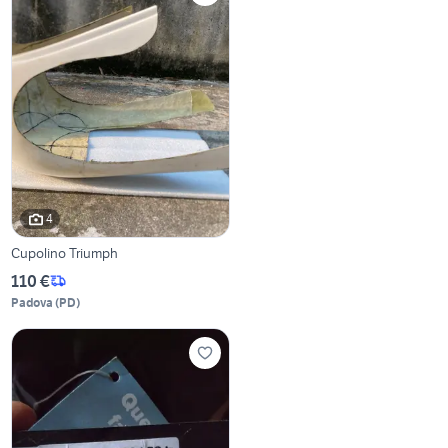
4
Cupolino Triumph
110 €
Padova
(
PD
)