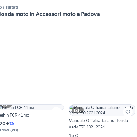
6 risultati
onda moto in Accessori moto a Padova
6
6
eihin FCR 41 mx
Manuale Officina Italiano Honda
20 €
Xadv 750 2021 2024
adova
(
PD
)
15 €