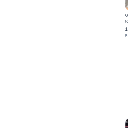
G
f
1
P