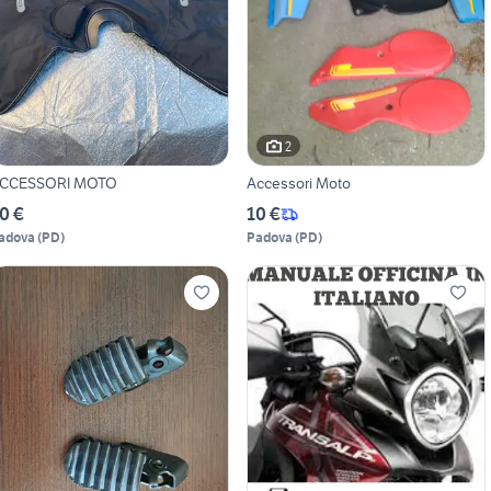
2
CCESSORI MOTO
Accessori Moto
0 €
10 €
adova
(
PD
)
Padova
(
PD
)