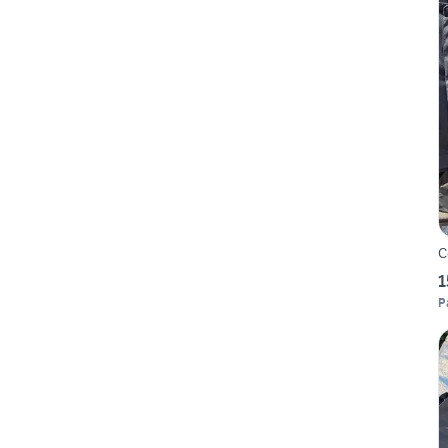
C
1
P