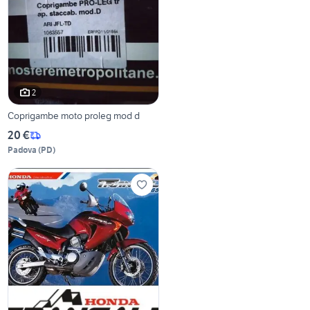
2
Coprigambe moto proleg mod d
20 €
Padova
(
PD
)