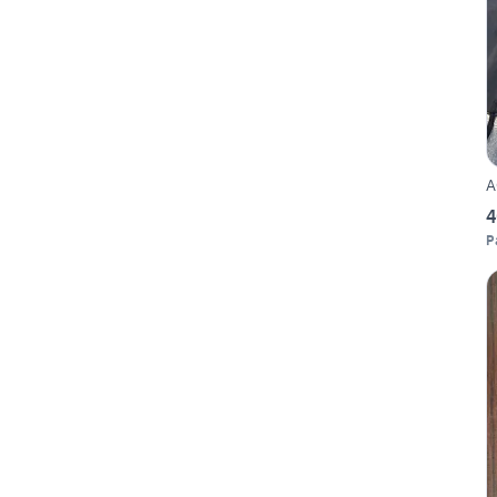
A
4
P