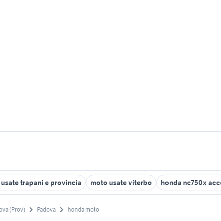
usate trapani e provincia
moto usate viterbo
honda nc750x acc
ova (Prov)
Padova
honda moto