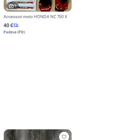
5
Accessori moto HONDA NC 750 X
40 €
Padova
(
PD
)