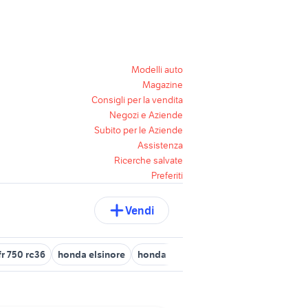
Modelli auto
Magazine
Consigli per la vendita
Negozi e Aziende
Subito per le Aziende
Assistenza
Ricerche salvate
Preferiti
Vendi
r 750 rc36
honda elsinore
honda nc750x accessori moto
tratt