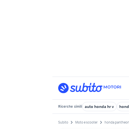
auto honda hr v
hond
Ricerche
simili
Subito
Moto e scooter
honda pantheo