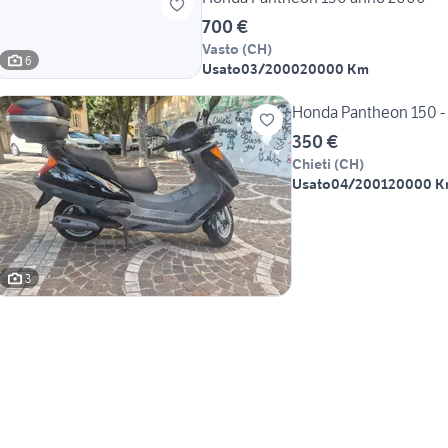
700 €
Vasto
(
CH
)
6
Usato
03/2000
20000 Km
Honda Pantheon 150 - 
350 €
Chieti
(
CH
)
Usato
04/2001
20000 
3