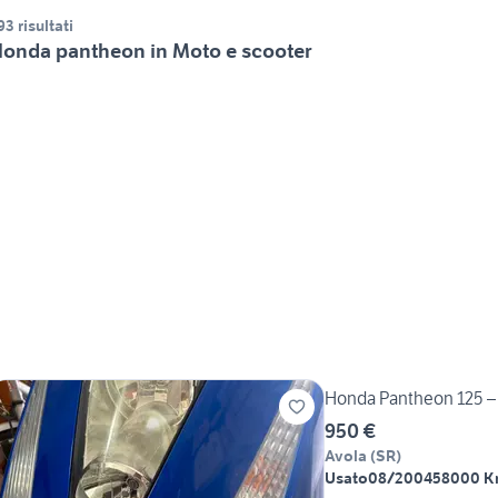
93 risultati
onda pantheon in Moto e scooter
Honda Pantheon 125 – 
950 €
Avola
(
SR
)
Usato
08/2004
58000 