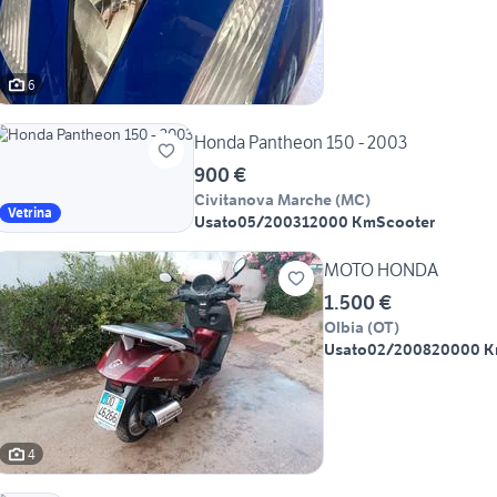
6
Honda Pantheon 150 - 2003
900 €
Civitanova Marche
(
MC
)
Vetrina
Usato
05/2003
12000 Km
Scooter
MOTO HONDA
1.500 €
Olbia
(
OT
)
Usato
02/2008
20000 
4