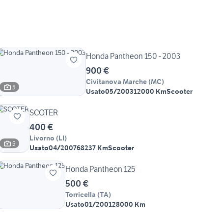
Honda Pantheon 150 - 2003
900 €
Civitanova Marche
(
MC
)
5
Usato
05/2003
12000 Km
Scooter
SCOTER
400 €
Livorno
(
LI
)
5
Usato
04/2007
68237 Km
Scooter
Honda Pantheon 125
500 €
Torricella
(
TA
)
Usato
01/2001
28000 Km