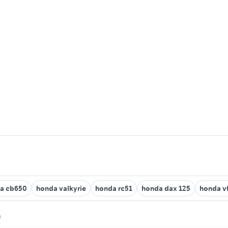
a cb650
honda valkyrie
honda rc51
honda dax 125
honda vf
n