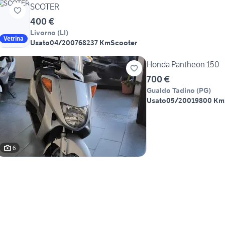
SCOTER
400 €
Livorno
(
LI
)
Vetrina
Usato
04/2007
68237 Km
Scooter
Honda Pantheon 150
700 €
Gualdo Tadino
(
PG
)
Usato
05/2001
9800 Km
6