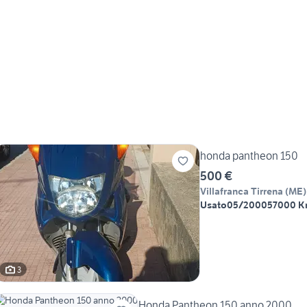
honda pantheon 150
500 €
Villafranca Tirrena
(
ME
)
Usato
05/2000
57000 
3
Honda Pantheon 150 anno 2000