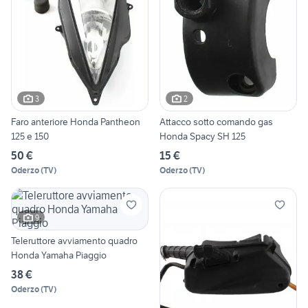
3
2
Faro anteriore Honda Pantheon
Attacco sotto comando gas
125 e 150
Honda Spacy SH 125
50 €
15 €
Oderzo
(
TV
)
Oderzo
(
TV
)
9
Teleruttore avviamento quadro
Honda Yamaha Piaggio
38 €
Oderzo
(
TV
)