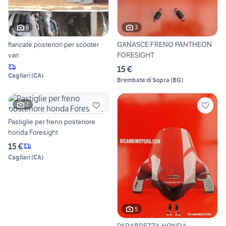
6
3
fiancate posteriori per scooter
GANASCE FRENO PANTHEON
vari
FORESIGHT
15 €
Cagliari
(
CA
)
Brembate di Sopra
(
BG
)
2
Pastiglie per freno posteriore
honda Foresight
15 €
Cagliari
(
CA
)
5