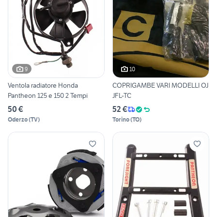
9
10
Ventola radiatore Honda
COPRIGAMBE VARI MODELLI OJ
Pantheon 125 e 150 2 Tempi
JFL-TC
50 €
52 €
Oderzo
(
TV
)
Torino
(
TO
)