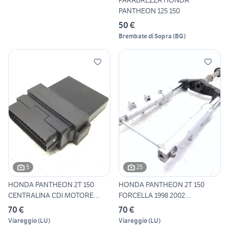
PARABREZZA HONDA
PANTHEON 125 150
50 €
Brembate di Sopra
(
BG
)
5
25
HONDA PANTHEON 2T 150
HONDA PANTHEON 2T 150
CENTRALINA CDI MOTORE
FORCELLA 1998 2002
ACCENS
ZDCKF02A0
70 €
70 €
Viareggio
(
LU
)
Viareggio
(
LU
)