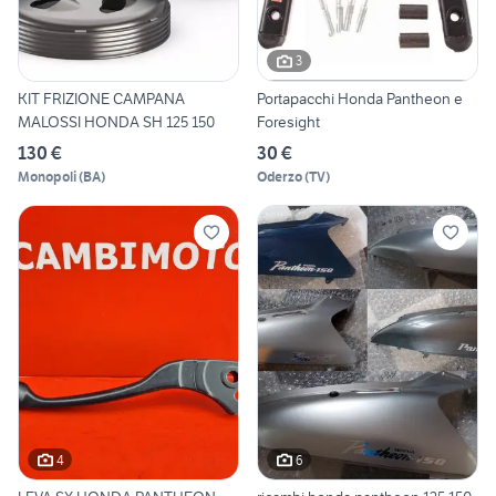
3
KIT FRIZIONE CAMPANA
Portapacchi Honda Pantheon e
MALOSSI HONDA SH 125 150
Foresight
130 €
30 €
Monopoli
(
BA
)
Oderzo
(
TV
)
4
6