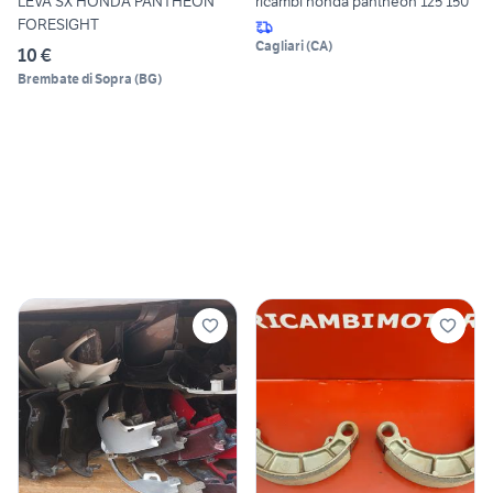
LEVA SX HONDA PANTHEON
ricambi honda pantheon 125 150
FORESIGHT
Cagliari
(
CA
)
10 €
Brembate di Sopra
(
BG
)