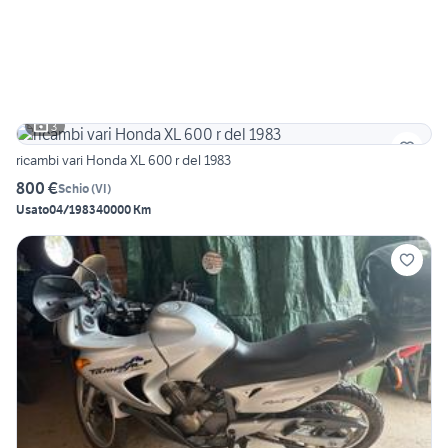
3
ricambi vari Honda XL 600 r del 1983
800 €
Schio
(
VI
)
Usato
04/1983
40000 Km