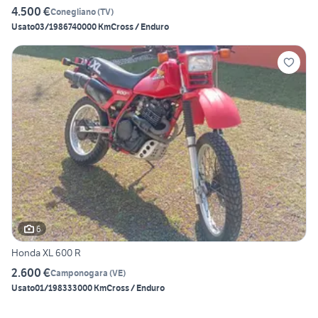
4.500 €
Conegliano
(
TV
)
Usato
03/1986
740000 Km
Cross / Enduro
6
Honda XL 600 R
2.600 €
Camponogara
(
VE
)
Usato
01/1983
33000 Km
Cross / Enduro