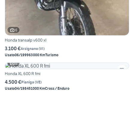
6
Honda transalp v600 xl
3.100 €
Arzignano
(
VI
)
Usato
06/1999
63000 Km
Turismo
6
Honda XL 600 R fmi
4.500 €
Pianiga
(
VE
)
Usato
04/1984
51000 Km
Cross / Enduro