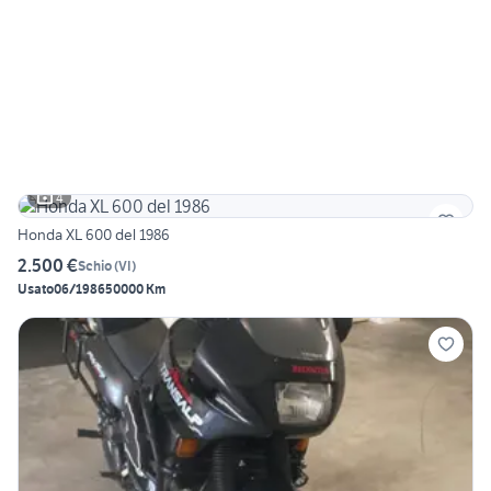
4
Honda XL 600 del 1986
2.500 €
Schio
(
VI
)
Usato
06/1986
50000 Km