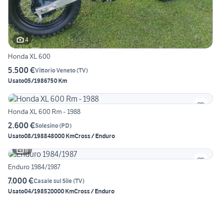
4
Honda XL 600
5.500 €
Vittorio Veneto
(
TV
)
Usato
05/1986
750 Km
Honda XL 600 Rm - 1988
2.600 €
Solesino
(
PD
)
Usato
08/1988
48000 Km
Cross / Enduro
6
Enduro 1984/1987
7.000 €
Casale sul Sile
(
TV
)
Usato
04/1985
20000 Km
Cross / Enduro