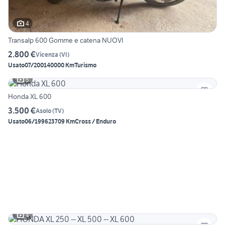
4
Transalp 600 Gomme e catena NUOVI
2.800 €
Vicenza
(
VI
)
Usato
07/2001
40000 Km
Turismo
5
Honda XL 600
3.500 €
Asolo
(
TV
)
Usato
06/1996
23709 Km
Cross / Enduro
4