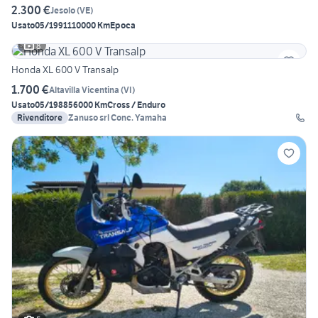
2.300 €
Jesolo
(
VE
)
Usato
05/1991
110000 Km
Epoca
8
Honda XL 600 V Transalp
1.700 €
Altavilla Vicentina
(
VI
)
Usato
05/1988
56000 Km
Cross / Enduro
Rivenditore
Zanuso srl Conc. Yamaha