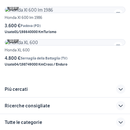
4
Honda Xl 600 lm 1986
3.600 €
Padova
(
PD
)
Usato
01/1986
40000 Km
Turismo
3
Honda XL 600
4.800 €
Sernaglia della Battaglia
(
TV
)
Usato
04/1987
49000 Km
Cross / Enduro
Più cercati
Correlati
Richerche simili
Suggerimenti
Ricerche consigliate
honda affi
honda shadow 600
xl 600
usata veneto
honda xl 600 moto Lombardia
honda shadow 600
honda due carrare
xl 600 honda
Tutte le categorie
honda peschiera del
honda moto Verona
honda hornet 600 2000
honda xl moto Lazio
honda spazio 250