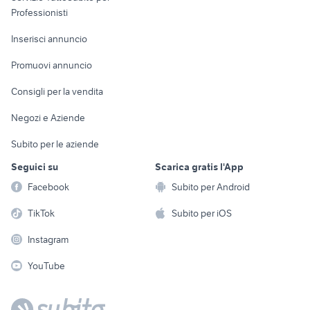
Informatica
Animali
Professionisti
Arredamento e
Console e
Accessori per
Casalinghi
Inserisci annuncio
Videogiochi
animali
Elettrodomestici
Promuovi annuncio
Audio/Video
Musica e Film
Giardino e Fai da te
Consigli per la vendita
Fotografia
Libri e Riviste
Abbigliamento e
Negozi e Aziende
Telefonia
Strumenti Musicali
Accessori
Subito per le aziende
Sports
Tutto per i bambini
Seguici su
Scarica gratis l'App
Biciclette
Facebook
Subito per Android
Collezionismo
TikTok
Subito per iOS
Instagram
YouTube