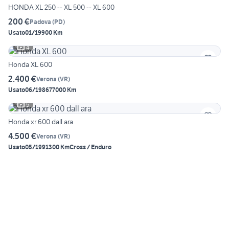
HONDA XL 250 -- XL 500 -- XL 600
200 €
Padova
(
PD
)
Usato
01/1990
0 Km
4
Honda XL 600
2.400 €
Verona
(
VR
)
Usato
06/1986
77000 Km
5
Honda xr 600 dall ara
4.500 €
Verona
(
VR
)
Usato
05/1991
300 Km
Cross / Enduro