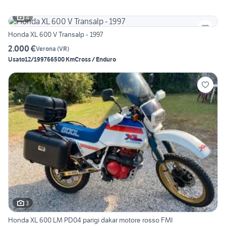
4
Honda XL 600 V Transalp - 1997
2.000 €
Verona
(
VR
)
Usato
12/1997
66500 Km
Cross / Enduro
3
Honda XL 600 LM PD04 parigi dakar motore rosso FMI