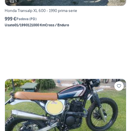
5
Honda Transalp XL 600 - 1990 prima serie
999 €
Padova
(
PD
)
Usato
01/1990
121000 Km
Cross / Enduro