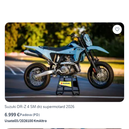
Suzuki DR-Z 4 SM drz supermotard 2026
6.999 €
Padova
(
PD
)
Usato
03/2026
100 Km
Altro