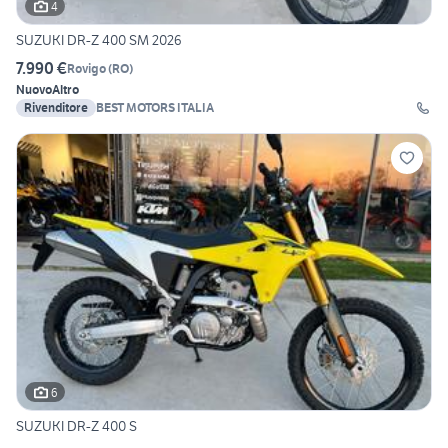
4
SUZUKI DR-Z 400 SM 2026
7.990 €
Rovigo
(
RO
)
Nuovo
Altro
Rivenditore
BEST MOTORS ITALIA
6
SUZUKI DR-Z 400 S