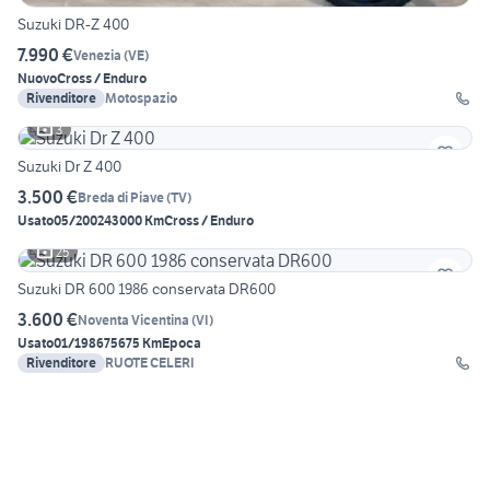
Suzuki DR-Z 400
7.990 €
Venezia
(
VE
)
Nuovo
Cross / Enduro
Rivenditore
Motospazio
3
Suzuki Dr Z 400
3.500 €
Breda di Piave
(
TV
)
Usato
05/2002
43000 Km
Cross / Enduro
25
Suzuki DR 600 1986 conservata DR600
3.600 €
Noventa Vicentina
(
VI
)
Usato
01/1986
75675 Km
Epoca
Rivenditore
RUOTE CELERI