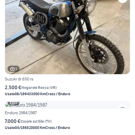
5
Suzuki dr 650 rs
2.500 €
Nogarole Rocca
(
VR
)
Usato
08/1994
33000 Km
Cross / Enduro
6
Enduro 1984/1987
7.000 €
Casale sul Sile
(
TV
)
Usato
04/1985
20000 Km
Cross / Enduro