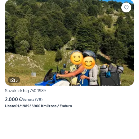
3
Suzuki dr big 750 1989
2.000 €
Verona
(
VR
)
Usato
01/1989
33900 Km
Cross / Enduro