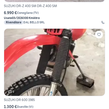
SUZUKI DR-Z 400 SM DR-Z 400 SM
6.990 €
Conegliano
(
TV
)
Usato
03/2026
300 Km
Altro
Rivenditore
DAL BELLO SRL
5
SUZUKI DR 600 1985
1.300 €
Dueville
(
VI
)