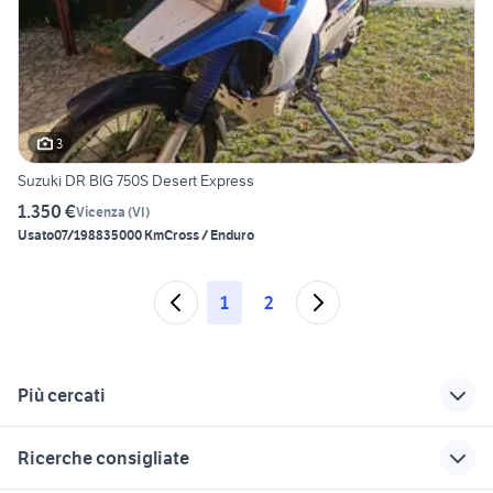
3
Suzuki DR BIG 750S Desert Express
1.350 €
Vicenza
(
VI
)
Usato
07/1988
35000 Km
Cross / Enduro
1
2
Più cercati
Correlati
Richerche simili
Suggerimenti
Ricerche consigliate
suzuki sv 650
suzuki gsx s 750
suzuki dr 650 r moto