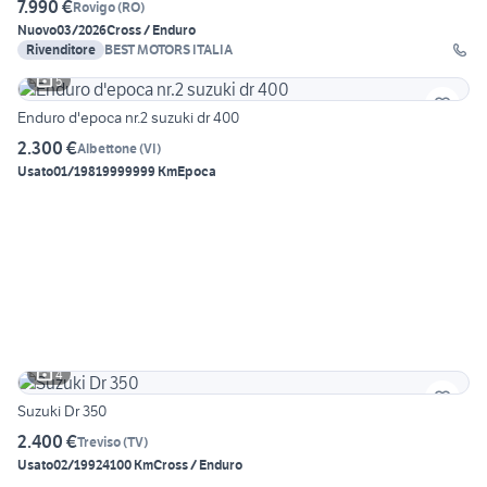
7.990 €
Rovigo
(
RO
)
Nuovo
03/2026
Cross / Enduro
Rivenditore
BEST MOTORS ITALIA
5
Enduro d'epoca nr.2 suzuki dr 400
2.300 €
Albettone
(
VI
)
Usato
01/1981
9999999 Km
Epoca
4
Suzuki Dr 350
2.400 €
Treviso
(
TV
)
Usato
02/1992
4100 Km
Cross / Enduro