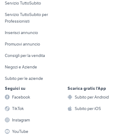
Servizio TuttoSubito
elettronica
per la casa e la
sports e hobby
Servizio TuttoSubito per
persona
Informatica
Animali
Professionisti
Arredamento e
Console e
Accessori per
Casalinghi
Inserisci annuncio
Videogiochi
animali
Elettrodomestici
Promuovi annuncio
Audio/Video
Musica e Film
Giardino e Fai da te
Consigli per la vendita
Fotografia
Libri e Riviste
Abbigliamento e
Negozi e Aziende
Telefonia
Strumenti Musicali
Accessori
Subito per le aziende
Sports
Tutto per i bambini
Seguici su
Scarica gratis l'App
Biciclette
Facebook
Subito per Android
Collezionismo
TikTok
Subito per iOS
Instagram
YouTube