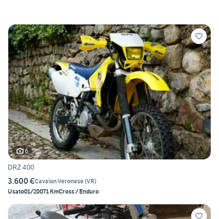
6
DRZ 400
3.600 €
Cavaion Veronese
(
VR
)
Usato
01/2007
1 Km
Cross / Enduro