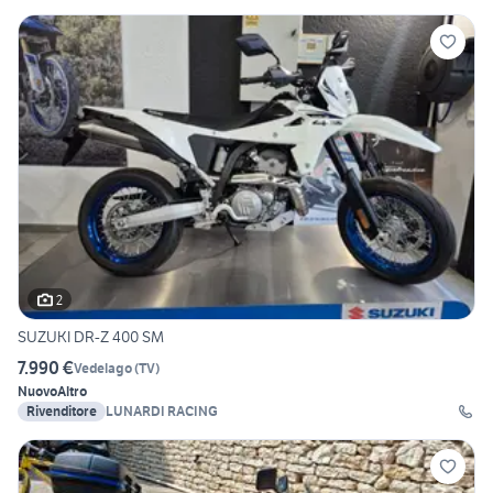
2
SUZUKI DR-Z 400 SM
7.990 €
Vedelago
(
TV
)
Nuovo
Altro
Rivenditore
LUNARDI RACING