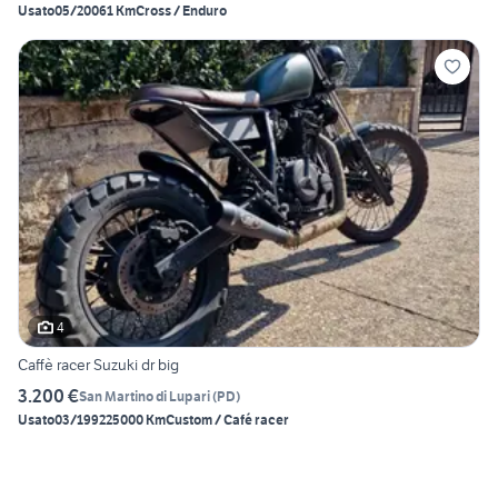
Usato
05/2006
1 Km
Cross / Enduro
4
Caffè racer Suzuki dr big
3.200 €
San Martino di Lupari
(
PD
)
Usato
03/1992
25000 Km
Custom / Café racer