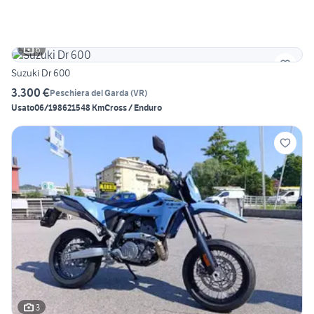
6
Suzuki Dr 600
3.300 €
Peschiera del Garda
(
VR
)
Usato
06/1986
21548 Km
Cross / Enduro
3