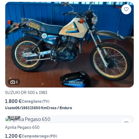
6
SUZUKI DR 500 s 1983
1.800 €
Conegliano
(
TV
)
Usato
06/1983
23850 Km
Cross / Enduro
3
Aprilia Pegaso 650
1.200 €
Campodarsego
(
PD
)