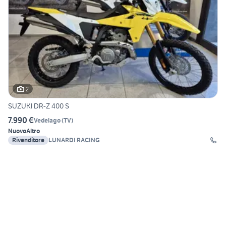
2
SUZUKI DR-Z 400 S
7.990 €
Vedelago
(
TV
)
Nuovo
Altro
Rivenditore
LUNARDI RACING