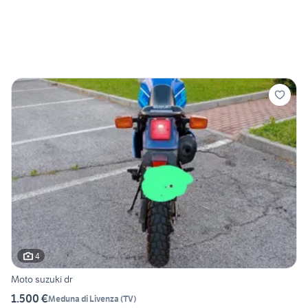
4
Moto suzuki dr
1.500 €
Meduna di Livenza
(
TV
)