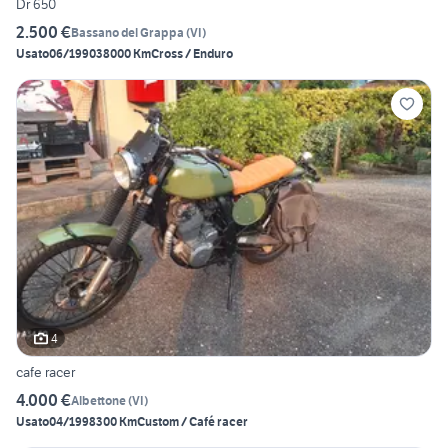
Dr 650
2.500 €
Bassano del Grappa
(
VI
)
Usato
06/1990
38000 Km
Cross / Enduro
4
cafe racer
4.000 €
Albettone
(
VI
)
Usato
04/1998
300 Km
Custom / Café racer