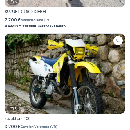
6
SUZUKI DR 600 DJEBEL
2.200 €
Montebelluna
(
TV
)
Usato
09/1990
9000 Km
Cross / Enduro
5
suzuki drz-400
3.200 €
Cavaion Veronese
(
VR
)