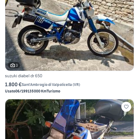
3
suzuki diabel dr 650
1.800 €
Sant'Ambrogio di Valpolicella
(
VR
)
Usato
06/1991
35000 Km
Turismo