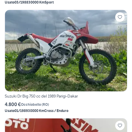
Usato
03/1988
30000 Km
Sport
Suzuki Dr Big 750 cc del 1989 Parigi-Dakar
4.800 €
Occhiobello
(
RO
)
Usato
01/1989
30000 Km
Cross / Enduro