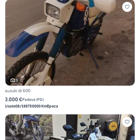
6
suzuki dr 600
3.000 €
Padova
(
PD
)
Usato
08/1987
50000 Km
Epoca