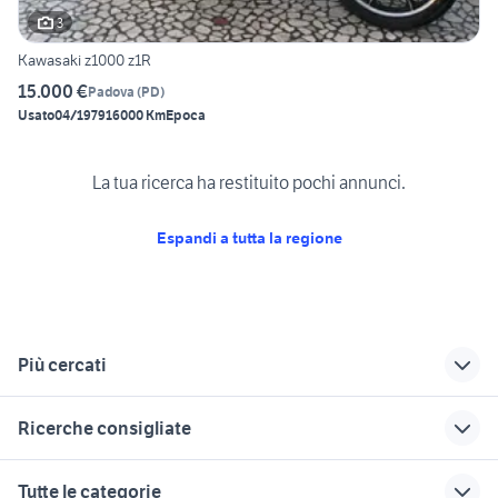
3
Kawasaki z1000 z1R
15.000 €
Padova
(
PD
)
Usato
04/1979
16000 Km
Epoca
La tua ricerca ha restituito pochi annunci.
Espandi a tutta la regione
Più cercati
Correlati
Richerche simili
Suggerimenti
Ricerche consigliate
kawasaki padova
kawasaki kxf 250
kawasaki z 1000 sx
kawasaki z1000 sx
z1000 moto Piemonte
kawasaki z750 moto
kawasaki z1000
kawasaki z1000
Tutte le categorie