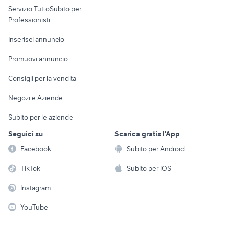
Servizio TuttoSubito per
persona
Informatica
Animali
Professionisti
Arredamento e
Console e
Accessori per
Casalinghi
Inserisci annuncio
Videogiochi
animali
Elettrodomestici
Promuovi annuncio
Audio/Video
Musica e Film
Giardino e Fai da te
Consigli per la vendita
Fotografia
Libri e Riviste
Abbigliamento e
Negozi e Aziende
Telefonia
Strumenti Musicali
Accessori
Subito per le aziende
Sports
Tutto per i bambini
Seguici su
Scarica gratis l'App
Biciclette
Facebook
Subito per Android
Collezionismo
TikTok
Subito per iOS
Instagram
YouTube