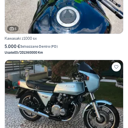
6
Kawasaki z1000 sx
5.000 €
Selvazzano Dentro
(
PD
)
Usato
03/2013
60000 Km