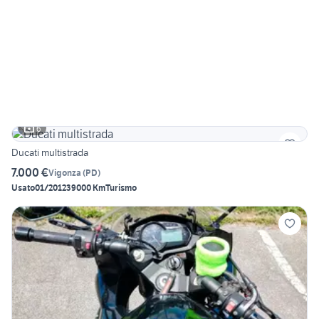
6
Ducati multistrada
7.000 €
Vigonza
(
PD
)
Usato
01/2012
39000 Km
Turismo