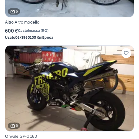
6
Altro Altro modello
600 €
Castelmassa
(
RO
)
Usato
06/1960
100 Km
Epoca
6
Ohvale GP-0 160