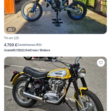
6
Tm en 125
4.700 €
Castelmassa
(
RO
)
Usato
03/2011
1 Km
Cross / Enduro