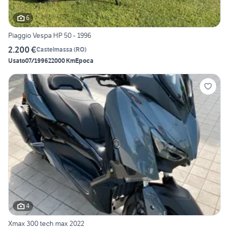
6
Piaggio Vespa HP 50 - 1996
2.200 €
Castelmassa
(
RO
)
Usato
07/1996
22000 Km
Epoca
4
Xmax 300 tech max 2022