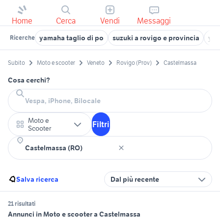
Home
Cerca
Vendi
Messaggi
yamaha taglio di po
suzuki a rovigo e provincia
yam
Ricerche
Subito
Moto e scooter
Veneto
Rovigo (Prov)
Castelmassa
Cosa cerchi?
Moto e
Filtri
Scooter
Salva ricerca
Dal più recente
21 risultati
Annunci in Moto e scooter a Castelmassa