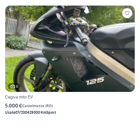
6
Cagiva mito EV
5.000 €
Castelmassa
(
RO
)
Usato
07/2004
29000 Km
Sport