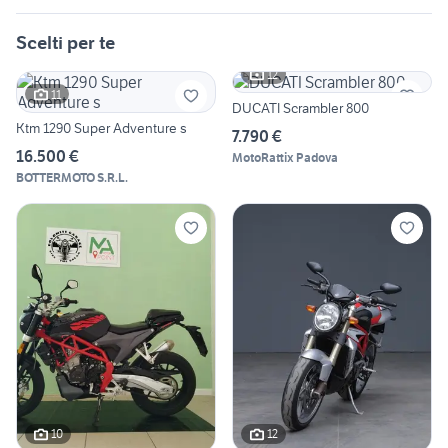
Scelti per te
12
11
DUCATI Scrambler 800
Ktm 1290 Super Adventure s
7.790 €
16.500 €
MotoRattix Padova
BOTTERMOTO S.R.L.
10
12