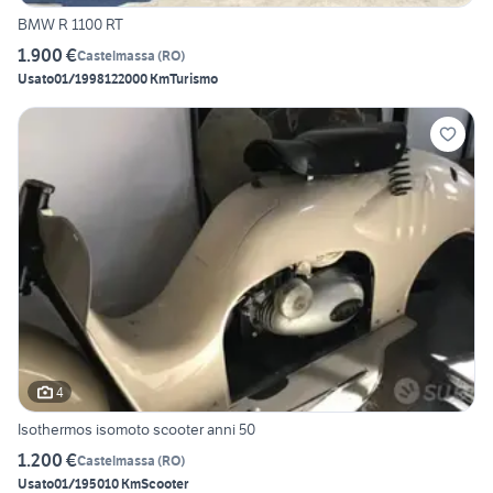
BMW R 1100 RT
1.900 €
Castelmassa
(
RO
)
Usato
01/1998
122000 Km
Turismo
4
Isothermos isomoto scooter anni 50
1.200 €
Castelmassa
(
RO
)
Usato
01/1950
10 Km
Scooter