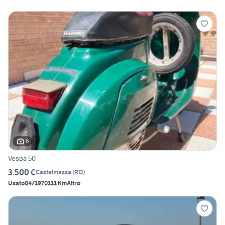
6
Vespa 50
3.500 €
Castelmassa
(
RO
)
Usato
04/1970
111 Km
Altro