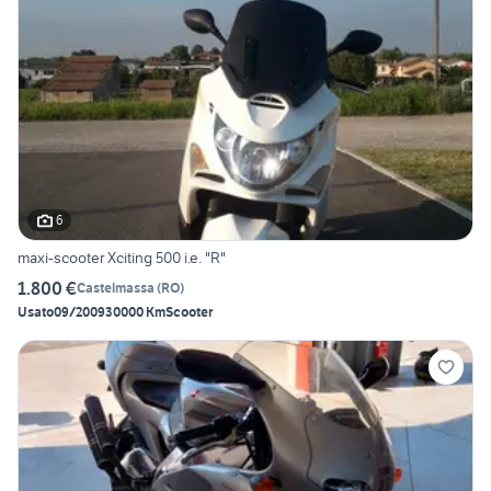
6
maxi-scooter Xciting 500 i.e. "R"
1.800 €
Castelmassa
(
RO
)
Usato
09/2009
30000 Km
Scooter