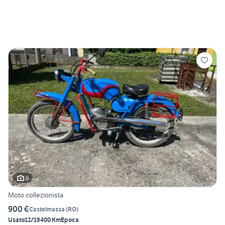
6
Moto collezionista
900 €
Castelmassa
(
RO
)
Usato
12/1940
0 Km
Epoca