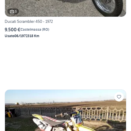
6
Ducati Scrambler 450 - 1972
9.500 €
Castelmassa
(
RO
)
Usato
06/1972
318 Km