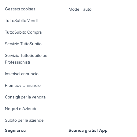
Veicoli commerciali
altro
Gestisci cookies
Modelli auto
Case vacanza
TuttoSubito Vendi
Uffici e Locali
TuttoSubito Compra
commerciali
Servizio TuttoSubito
elettronica
per la casa e la
sports e hobby
Servizio TuttoSubito per
persona
Informatica
Animali
Professionisti
Arredamento e
Console e
Accessori per
Casalinghi
Inserisci annuncio
Videogiochi
animali
Elettrodomestici
Promuovi annuncio
Audio/Video
Musica e Film
Giardino e Fai da te
Consigli per la vendita
Fotografia
Libri e Riviste
Abbigliamento e
Negozi e Aziende
Telefonia
Strumenti Musicali
Accessori
Subito per le aziende
Sports
Tutto per i bambini
Seguici su
Scarica gratis l'App
Biciclette