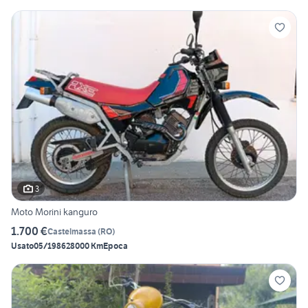
3
Moto Morini kanguro
1.700 €
Castelmassa
(
RO
)
Usato
05/1986
28000 Km
Epoca