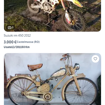
6
Suzuki rm 450 2012
3.000 €
Castelmassa
(
RO
)
Usato
12/2011
50 Km