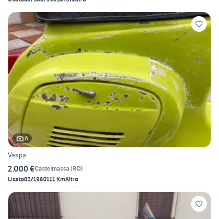
6
Vespa
2.000 €
Castelmassa
(
RO
)
Usato
02/1960
111 Km
Altro