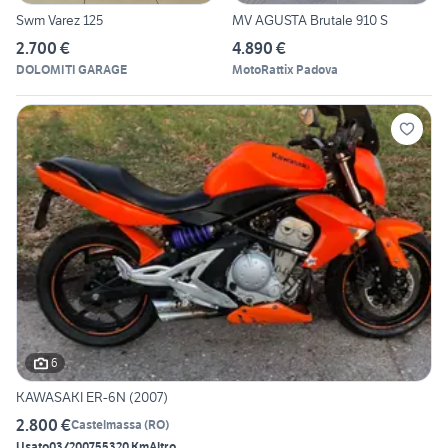
Swm Varez 125
MV AGUSTA Brutale 910 S
2.700 €
4.890 €
DOLOMITI GARAGE
MotoRattix Padova
6
KAWASAKI ER-6N (2007)
2.800 €
Castelmassa
(
RO
)
Usato
03/2007
55320 Km
Altro