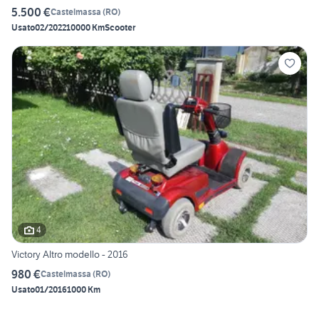
5.500 €
Castelmassa
(
RO
)
Usato
02/2022
10000 Km
Scooter
4
Victory Altro modello - 2016
980 €
Castelmassa
(
RO
)
Usato
01/2016
1000 Km