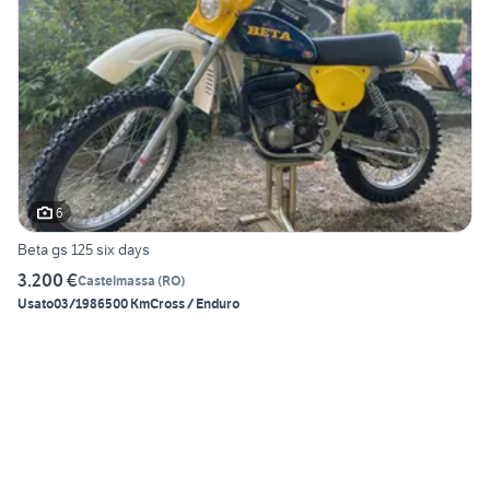
6
Beta gs 125 six days
3.200 €
Castelmassa
(
RO
)
Usato
03/1986
500 Km
Cross / Enduro