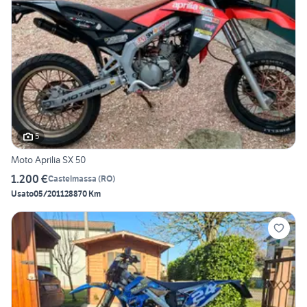
5
Moto Aprilia SX 50
1.200 €
Castelmassa
(
RO
)
Usato
05/2011
28870 Km