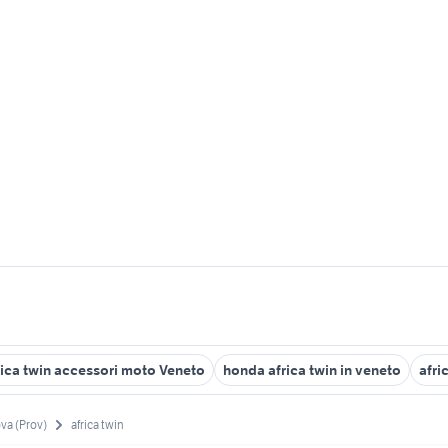
rica twin accessori moto Veneto
honda africa twin in veneto
afri
va (Prov)
africa twin