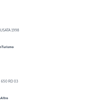
USATA 1998
m
Turismo
R 650 RD 03
m
Altro