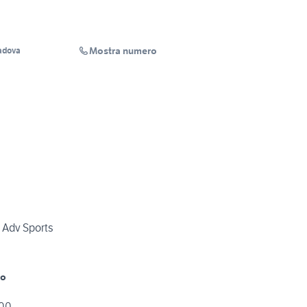
Mostra numero
adova
 Adv Sports
mo
000