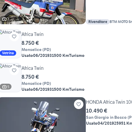
7
Rivenditore
BTM MOTO S
Africa Twin
8.750 €
Monselice
(
PD
)
Vetrina
Usato
06/2019
31500 Km
Turismo
Africa Twin
8.750 €
Monselice
(
PD
)
5
Usato
06/2019
31500 Km
Turismo
HONDA Africa Twin 1
10.490 €
San Giorgio in Bosco
(
P
Usato
04/2019
25951 K