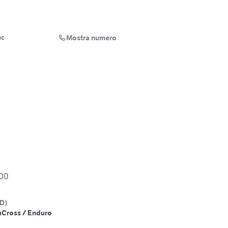
Mostra numero
nc
000
D
)
m
Cross / Enduro