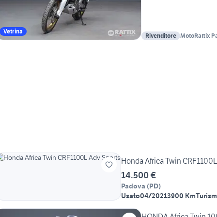
Vetrina
Rivenditore
MotoRattix P
Honda Africa Twin CRF1100L
14.500 €
Padova
(
PD
)
Usato
04/2021
3900 Km
Turis
HONDA Africa Twin 1