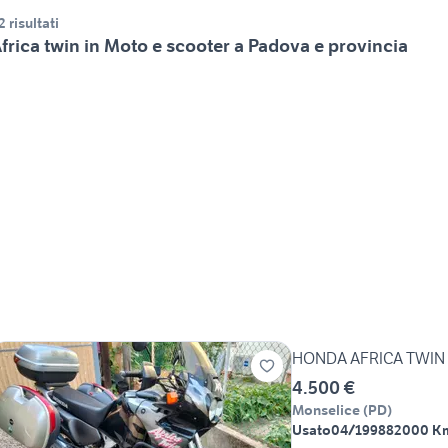
2 risultati
frica twin in Moto e scooter a Padova e provincia
HONDA AFRICA TWIN 
4.500 €
Monselice
(
PD
)
Usato
04/1998
82000 K