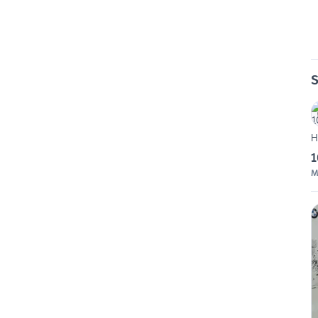
S
H
1
M