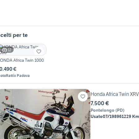
celti per te
12
ONDA Africa Twin 1000
0.490 €
otoRattix Padova
Honda Africa Twin X
7.500 €
Pontelongo
(
PD
)
Usato
07/1989
61229 Km