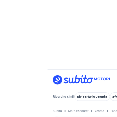
africa twin veneto
af
Ricerche
simili
Subito
Moto e scooter
Veneto
Pado