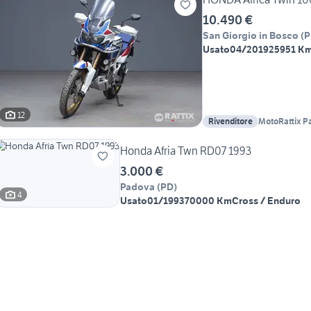
10.490 €
San Giorgio in Bosco
(
P
Usato
04/2019
25951 K
12
Rivenditore
MotoRattix P
Honda Afria Twn RD07 1993
3.000 €
Padova
(
PD
)
4
Usato
01/1993
70000 Km
Cross / Enduro