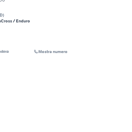
D
)
m
Cross / Enduro
Mostra numero
adova