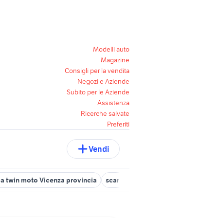
Modelli auto
Magazine
Consigli per la vendita
Negozi e Aziende
Subito per le Aziende
Assistenza
Ricerche salvate
Preferiti
Vendi
ca twin moto Vicenza provincia
scarico africa twin 1000 usato
nu