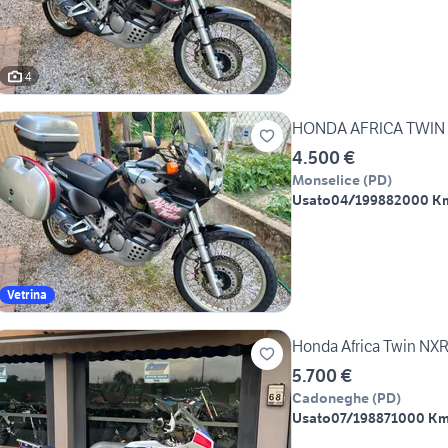
4
HONDA AFRICA TWIN 
4.500 €
Monselice
(
PD
)
Usato
04/1998
82000 K
Vetrina
Honda Africa Twin NX
5.700 €
Cadoneghe
(
PD
)
Usato
07/1988
71000 K