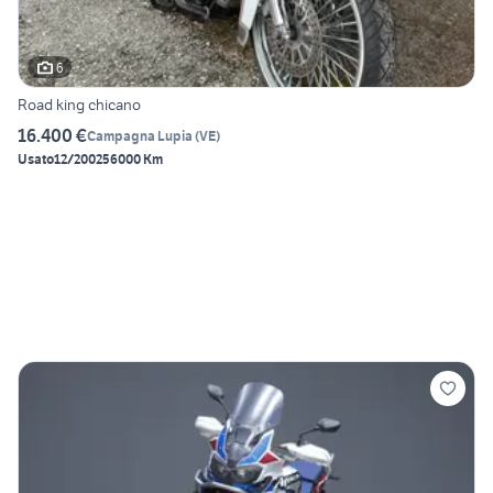
6
Road king chicano
16.400 €
Campagna Lupia
(
VE
)
Usato
12/2002
56000 Km