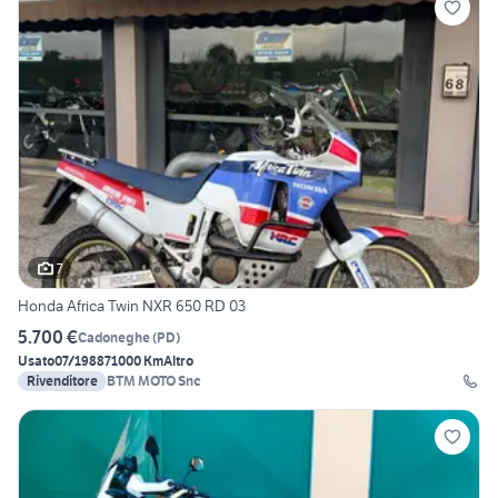
7
Honda Africa Twin NXR 650 RD 03
5.700 €
Cadoneghe
(
PD
)
Usato
07/1988
71000 Km
Altro
Rivenditore
BTM MOTO Snc