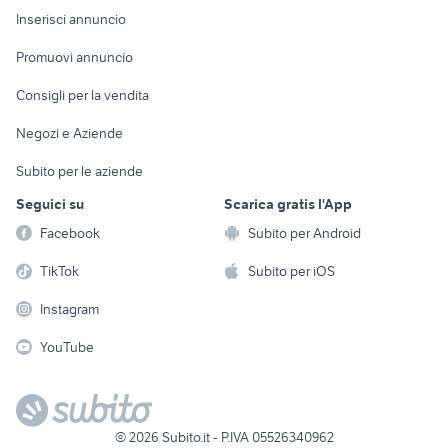
Console e
Accessori per
Casalinghi
Inserisci annuncio
Videogiochi
animali
Elettrodomestici
Promuovi annuncio
Audio/Video
Musica e Film
Giardino e Fai da te
Consigli per la vendita
Fotografia
Libri e Riviste
Abbigliamento e
Negozi e Aziende
Telefonia
Strumenti Musicali
Accessori
Subito per le aziende
Sports
Tutto per i bambini
Seguici su
Scarica gratis l'App
Biciclette
Facebook
Subito per Android
Collezionismo
TikTok
Subito per iOS
Instagram
YouTube
©
2026
Subito.it - P.IVA 05526340962