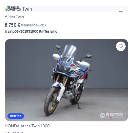
5
Africa Twin
8.750 €
Monselice
(
PD
)
Usato
06/2019
31500 Km
Turismo
Vetrina
HONDA Africa Twin 1000