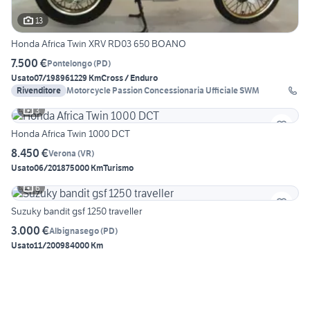
13
Honda Africa Twin XRV RD03 650 BOANO
7.500 €
Pontelongo
(
PD
)
Usato
07/1989
61229 Km
Cross / Enduro
Rivenditore
Motorcycle Passion Concessionaria Ufficiale SWM
3
Honda Africa Twin 1000 DCT
8.450 €
Verona
(
VR
)
Usato
06/2018
75000 Km
Turismo
6
Suzuky bandit gsf 1250 traveller
3.000 €
Albignasego
(
PD
)
Usato
11/2009
84000 Km