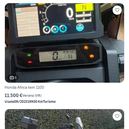
6
Honda Africa twin 1100
11.500 €
Verona
(
VR
)
Usato
09/2023
19900 Km
Turismo