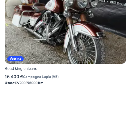
Vetrina
Road king chicano
16.400 €
Campagna Lupia
(
VE
)
Usato
12/2002
56000 Km