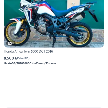
6
Honda Africa Twin 1000 DCT 2016
8.500 €
Este
(
PD
)
Usato
06/2016
26600 Km
Cross / Enduro