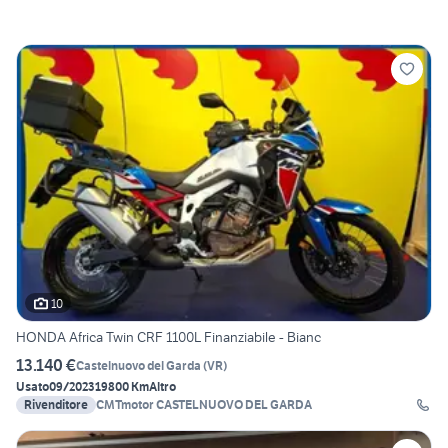
10
HONDA Africa Twin CRF 1100L Finanziabile - Bianc
13.140 €
Castelnuovo del Garda
(
VR
)
Usato
09/2023
19800 Km
Altro
Rivenditore
CMTmotor CASTELNUOVO DEL GARDA