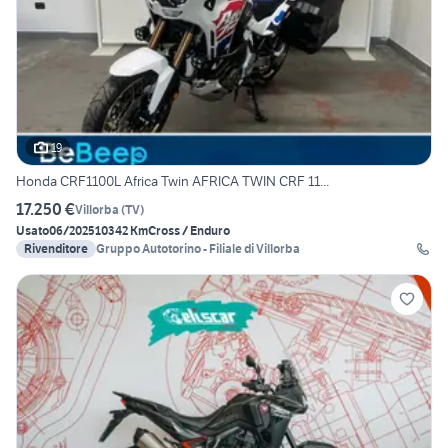
19
Honda CRF1100L Africa Twin AFRICA TWIN CRF 11...
17.250 €
Villorba
(
TV
)
Usato
06/2025
10342 Km
Cross / Enduro
Rivenditore
Gruppo Autotorino - Filiale di Villorba