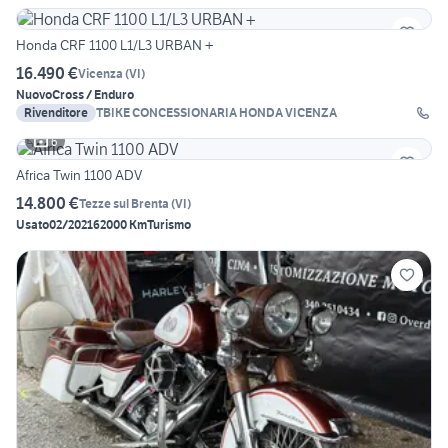
Honda CRF 1100 L1/L3 URBAN +
16.490 €
Vicenza
(
VI
)
Nuovo
Cross / Enduro
Rivenditore
TBIKE CONCESSIONARIA HONDA VICENZA
6
Africa Twin 1100 ADV
14.800 €
Tezze sul Brenta
(
VI
)
Usato
02/2021
62000 Km
Turismo