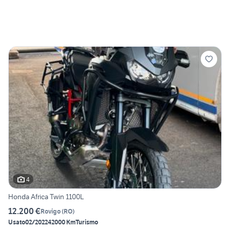
4
Honda Africa Twin 1100L
12.200 €
Rovigo
(
RO
)
Usato
02/2022
42000 Km
Turismo