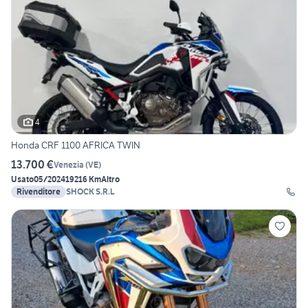
4
Honda CRF 1100 AFRICA TWIN
13.700 €
Venezia
(
VE
)
Usato
05/2024
19216 Km
Altro
Rivenditore
SHOCK S.R.L