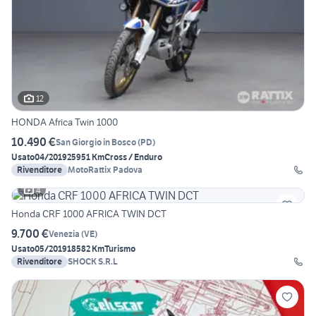
12
HONDA Africa Twin 1000
10.490 €
San Giorgio in Bosco
(
PD
)
Usato
04/2019
25951 Km
Cross / Enduro
Rivenditore
MotoRattix Padova
4
Honda CRF 1000 AFRICA TWIN DCT
9.700 €
Venezia
(
VE
)
Usato
05/2019
18582 Km
Turismo
Rivenditore
SHOCK S.R.L