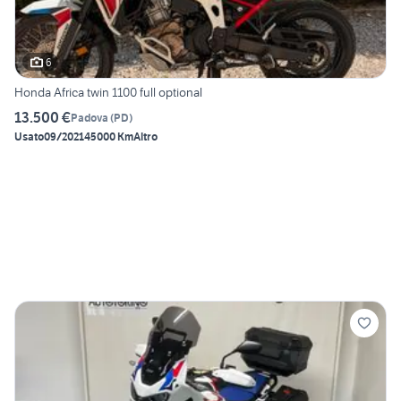
6
Honda Africa twin 1100 full optional
13.500 €
Padova
(
PD
)
Usato
09/2021
45000 Km
Altro