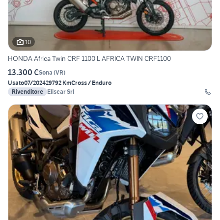
10
HONDA Africa Twin CRF 1100 L AFRICA TWIN CRF1100
13.300 €
Sona
(
VR
)
Usato
07/2024
29792 Km
Cross / Enduro
Rivenditore
Eliscar Srl