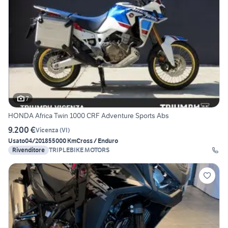
7
HONDA Africa Twin 1000 CRF Adventure Sports Abs
9.200 €
Vicenza
(
VI
)
Usato
04/2018
55000 Km
Cross / Enduro
Rivenditore
TRIPLEBIKE MOTORS