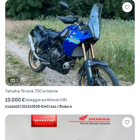
3
Yamaha Ténéré 700 extreme
10.000 €
Valeggio sul Mincio
(
VR
)
Usato
10/2024
10500 Km
Cross / Enduro