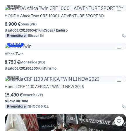
17
HONDA Africa Twin CRF 1000 L ADVENTURE SPORT 30t
6.900 €
Sona
(
VR
)
Usato
05/2018
86347 Km
Cross / Enduro
Rivenditore
Eliscar Srl
Vetrina
Africa Twin
8.750 €
Monselice
(
PD
)
Usato
06/2019
31500 Km
Turismo
4
Honda CRF 1100 AFRICA TWIN L1 NEW 2026
15.490 €
Venezia
(
VE
)
Nuovo
Turismo
Rivenditore
SHOCK S.R.L