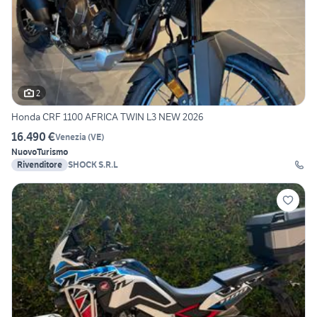
2
Honda CRF 1100 AFRICA TWIN L3 NEW 2026
16.490 €
Venezia
(
VE
)
Nuovo
Turismo
Rivenditore
SHOCK S.R.L