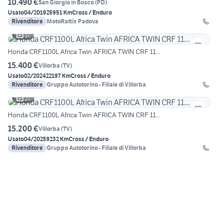
10.490 €
San Giorgio in Bosco
(
PD
)
Usato
04/2019
25951 Km
Cross / Enduro
Rivenditore
MotoRattix Padova
17
Honda CRF1100L Africa Twin AFRICA TWIN CRF 11...
15.400 €
Villorba
(
TV
)
Usato
02/2024
22197 Km
Cross / Enduro
Rivenditore
Gruppo Autotorino - Filiale di Villorba
27
Honda CRF1100L Africa Twin AFRICA TWIN CRF 11...
15.200 €
Villorba
(
TV
)
Usato
04/2025
9232 Km
Cross / Enduro
Rivenditore
Gruppo Autotorino - Filiale di Villorba