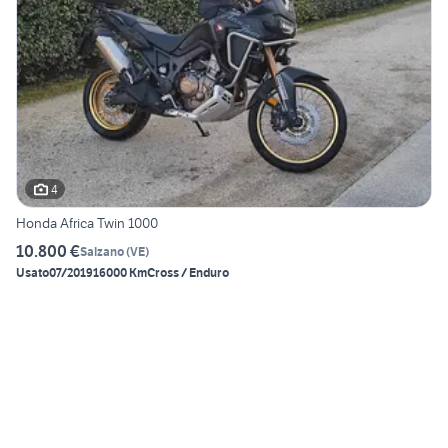
4
Honda Africa Twin 1000
10.800 €
Salzano
(
VE
)
Usato
07/2019
16000 Km
Cross / Enduro