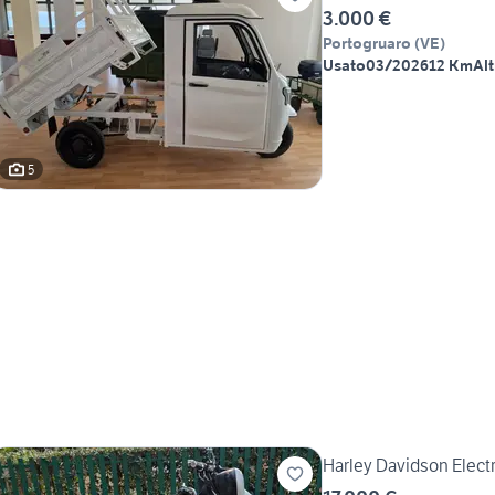
3.000 €
Portogruaro
(
VE
)
Usato
03/2026
12 Km
Alt
5
Harley Davidson Electr