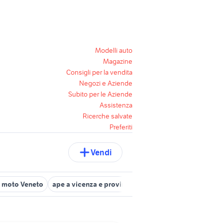
Modelli auto
Magazine
Consigli per la vendita
Negozi e Aziende
Subito per le Aziende
Assistenza
Ricerche salvate
Preferiti
Vendi
 moto Veneto
ape a vicenza e provincia
ape 50 usata veneto