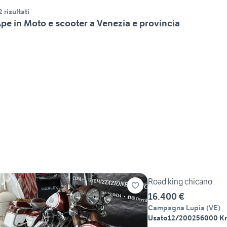
2 risultati
pe in Moto e scooter a Venezia e provincia
Road king chicano
16.400 €
Campagna Lupia
(
VE
)
Usato
12/2002
56000 K