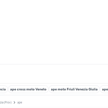
ncia
ape cross moto Veneto
ape moto Friuli Venezia Giulia
ape
zia (Prov)
ape