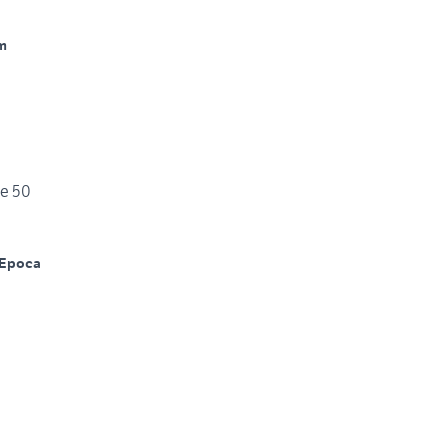
m
pe 50
Epoca