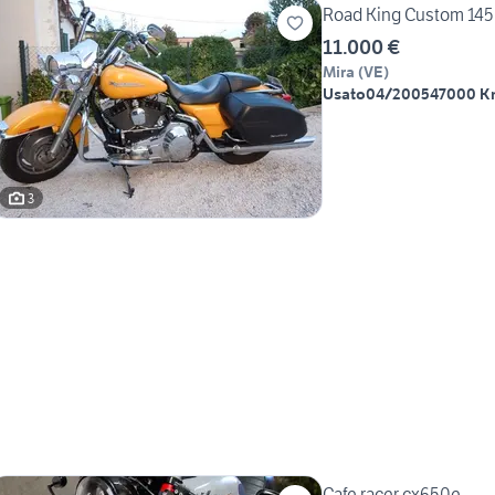
Road King Custom 145
11.000 €
Mira
(
VE
)
Usato
04/2005
47000 K
3
Cafe racer cx650e