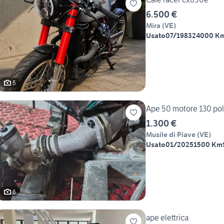
6.500 €
Mira
(
VE
)
Usato
07/1983
24000 K
5
Ape 50 motore 130 poll
1.300 €
Musile di Piave
(
VE
)
Usato
01/2025
1500 Km
6
ape elettrica