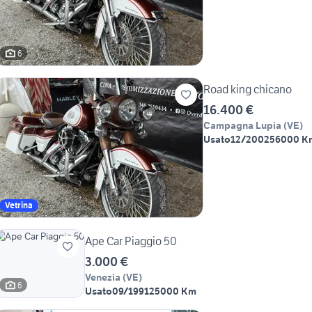
6
Road king chicano
16.400 €
Campagna Lupia
(
VE
)
Usato
12/2002
56000 K
Vetrina
Ape Car Piaggio 50
3.000 €
Venezia
(
VE
)
6
Usato
09/1991
25000 Km