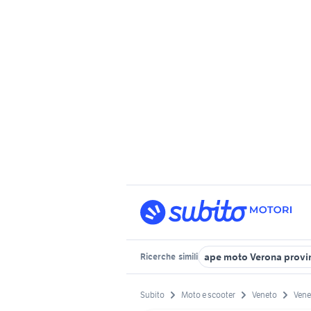
ape moto Verona provi
Ricerche
simili
Subito
Moto e scooter
Veneto
Vene