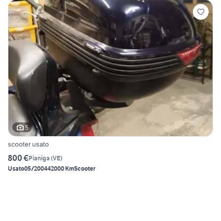
5
scooter usato
800 €
Pianiga
(
VE
)
Usato
05/2004
42000 Km
Scooter