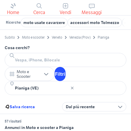
Home
Cerca
Vendi
Messaggi
moto usate cavarzere
accessori moto Tolmezzo
giu
Ricerche
Subito
Moto e scooter
Veneto
Venezia (Prov)
Pianiga
Cosa cerchi?
Moto e
Filtri
Scooter
Salva ricerca
Dal più recente
57 risultati
Annunci in Moto e scooter a Pianiga