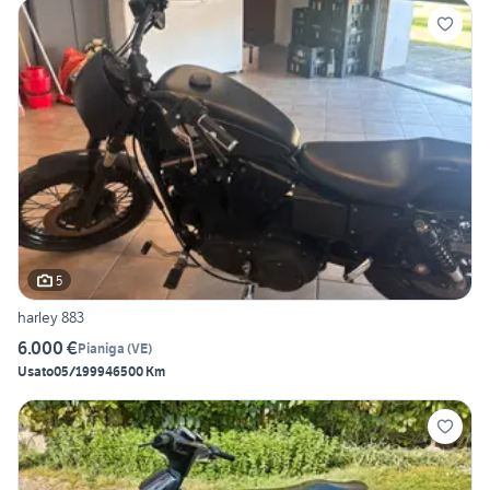
5
harley 883
6.000 €
Pianiga
(
VE
)
Usato
05/1999
46500 Km