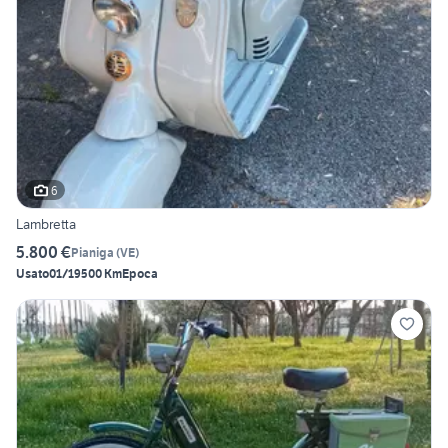
6
Lambretta
5.800 €
Pianiga
(
VE
)
Usato
01/1950
0 Km
Epoca