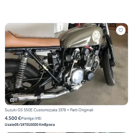
6
Suzuki GS 550E Customizzata 1978 + Parti Originali
4.500 €
Pianiga
(
VE
)
Usato
05/1970
10000 Km
Epoca