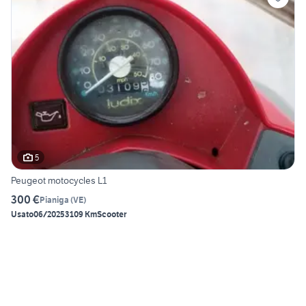
5
Peugeot motocycles L1
300 €
Pianiga
(
VE
)
Usato
06/2025
3109 Km
Scooter