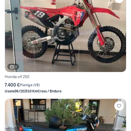
3
Honda crf 250
7.400 €
Pianiga
(
VE
)
Usato
06/2025
10 Km
Cross / Enduro