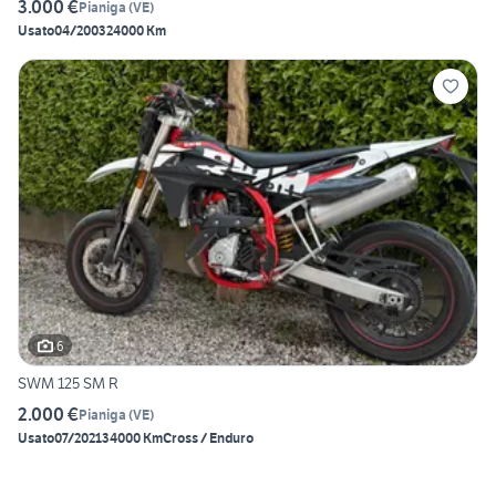
3.000 €
Pianiga
(
VE
)
Usato
04/2003
24000 Km
6
SWM 125 SM R
2.000 €
Pianiga
(
VE
)
Usato
07/2021
34000 Km
Cross / Enduro