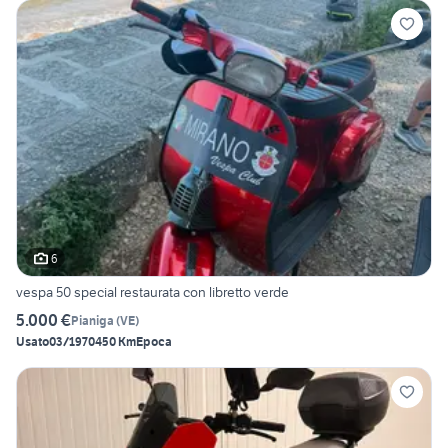
6
vespa 50 special restaurata con libretto verde
5.000 €
Pianiga
(
VE
)
Usato
03/1970
450 Km
Epoca