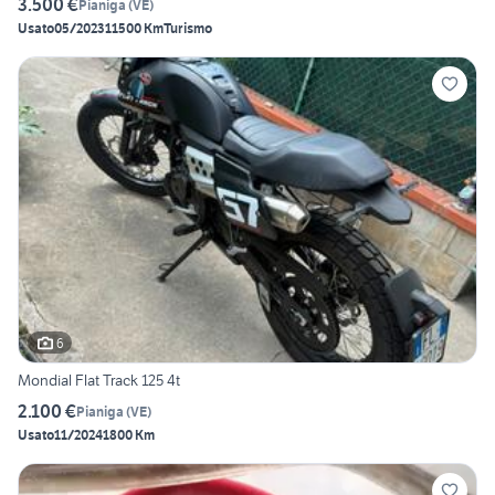
3.500 €
Pianiga
(
VE
)
Usato
05/2023
11500 Km
Turismo
6
Mondial Flat Track 125 4t
2.100 €
Pianiga
(
VE
)
Usato
11/2024
1800 Km