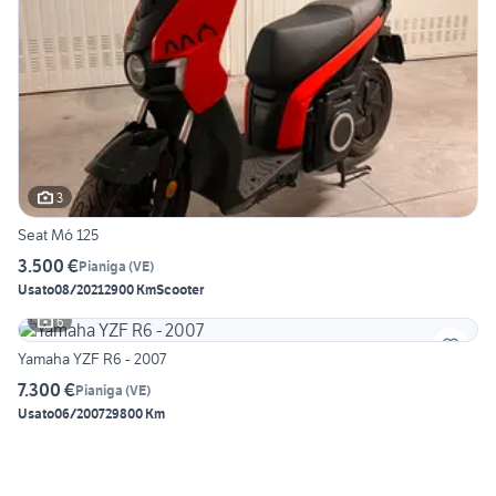
3
Seat Mó 125
3.500 €
Pianiga
(
VE
)
Usato
08/2021
2900 Km
Scooter
6
Yamaha YZF R6 - 2007
7.300 €
Pianiga
(
VE
)
Usato
06/2007
29800 Km