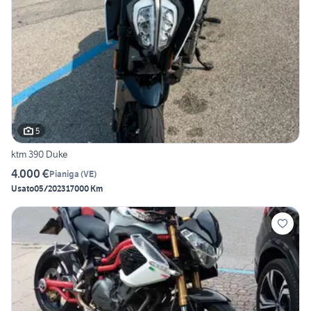
5
ktm 390 Duke
4.000 €
Pianiga
(
VE
)
Usato
05/2023
17000 Km