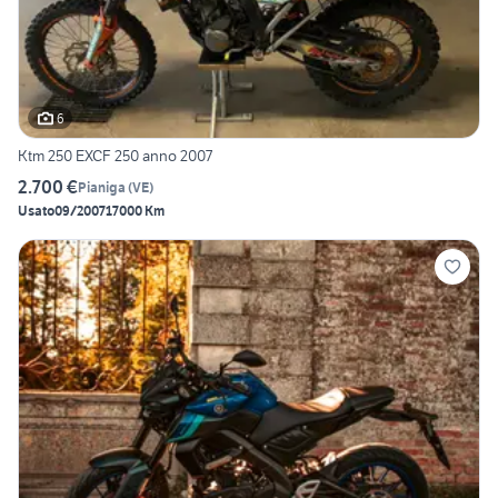
6
Ktm 250 EXCF 250 anno 2007
2.700 €
Pianiga
(
VE
)
Usato
09/2007
17000 Km