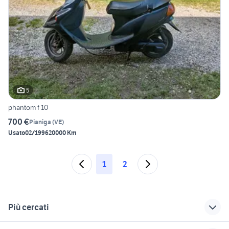
5
phantom f 10
700 €
Pianiga
(
VE
)
Usato
02/1996
20000 Km
1
2
Più cercati
Correlati
Richerche simili
Suggerimenti