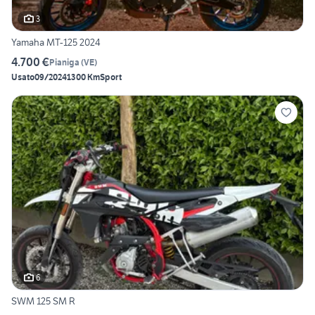
3
Yamaha MT-125 2024
4.700 €
Pianiga
(
VE
)
Usato
09/2024
1300 Km
Sport
6
SWM 125 SM R