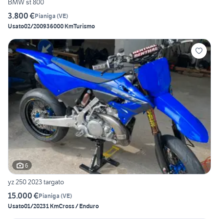
BMW st 800
3.800 €
Pianiga
(
VE
)
Usato
02/2009
36000 Km
Turismo
6
yz 250 2023 targato
15.000 €
Pianiga
(
VE
)
Usato
01/2023
1 Km
Cross / Enduro