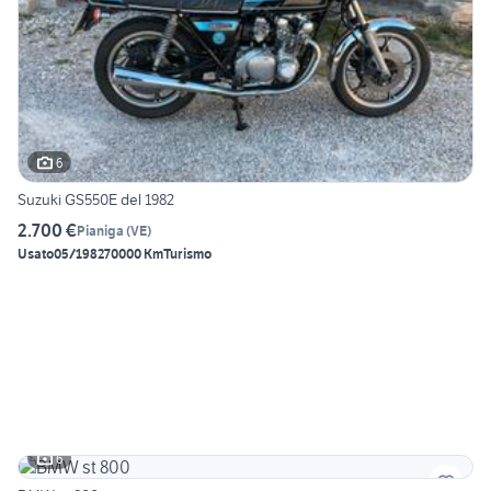
6
Suzuki GS550E del 1982
2.700 €
Pianiga
(
VE
)
Usato
05/1982
70000 Km
Turismo
6