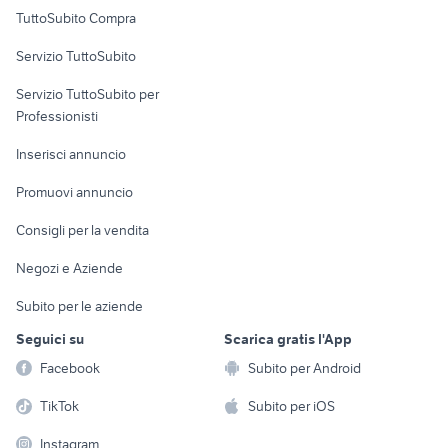
Uffici e Locali
TuttoSubito Compra
commerciali
Servizio TuttoSubito
elettronica
per la casa e la
sports e hobby
Servizio TuttoSubito per
persona
Informatica
Animali
Professionisti
Arredamento e
Console e
Accessori per
Casalinghi
Inserisci annuncio
Videogiochi
animali
Elettrodomestici
Promuovi annuncio
Audio/Video
Musica e Film
Giardino e Fai da te
Consigli per la vendita
Fotografia
Libri e Riviste
Abbigliamento e
Negozi e Aziende
Telefonia
Strumenti Musicali
Accessori
Subito per le aziende
Sports
Tutto per i bambini
Seguici su
Scarica gratis l'App
Biciclette
Facebook
Subito per Android
Collezionismo
TikTok
Subito per iOS
Instagram