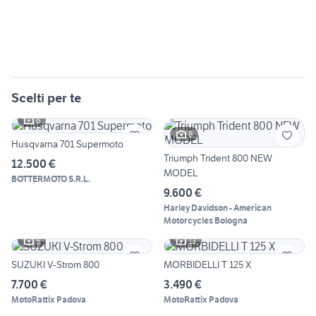
Scelti per te
6
8
Husqvarna 701 Supermoto
Triumph Trident 800 NEW
12.500 €
MODEL
BOTTERMOTO S.R.L.
9.600 €
Harley Davidson - American
Motorcycles Bologna
5
13
SUZUKI V-Strom 800
MORBIDELLI T 125 X
7.700 €
3.490 €
MotoRattix Padova
MotoRattix Padova