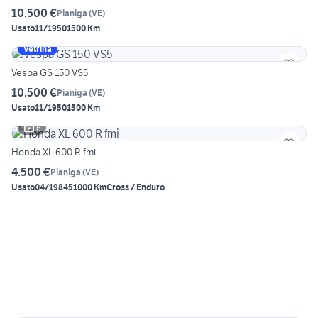
10.500 €
Pianiga
(
VE
)
Usato
11/1950
1500 Km
Vetrina
Vespa GS 150 VS5
10.500 €
Pianiga
(
VE
)
Usato
11/1950
1500 Km
6
Honda XL 600 R fmi
4.500 €
Pianiga
(
VE
)
Usato
04/1984
51000 Km
Cross / Enduro