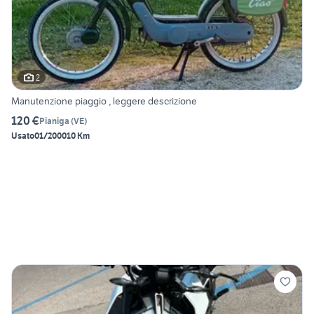
2
Manutenzione piaggio , leggere descrizione
120 €
Pianiga
(
VE
)
Usato
01/2000
10 Km