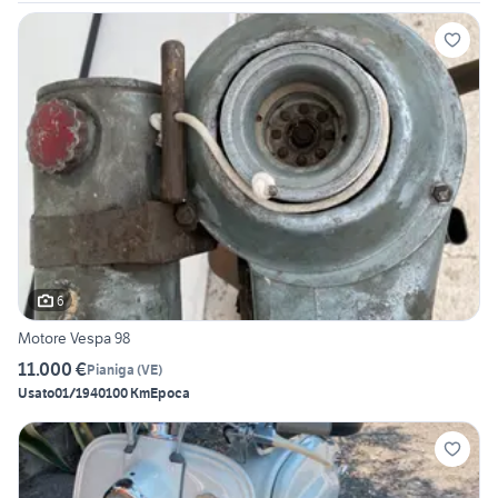
6
Motore Vespa 98
11.000 €
Pianiga
(
VE
)
Usato
01/1940
100 Km
Epoca