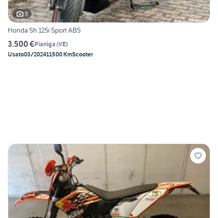
5
Honda Sh 125i Sport ABS
3.500 €
Pianiga
(
VE
)
Usato
03/2024
11500 Km
Scooter