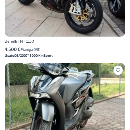
Benelli TNT 1130
4.500 €
Pianiga
(
VE
)
Usato
06/2007
45000 Km
Sport