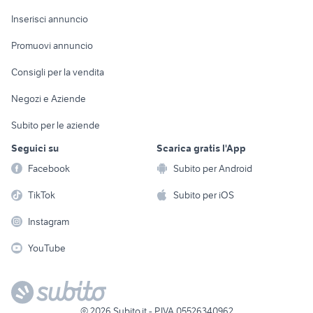
Arredamento e
Console e
Accessori per
Casalinghi
Inserisci annuncio
Videogiochi
animali
Elettrodomestici
Promuovi annuncio
Audio/Video
Musica e Film
Giardino e Fai da te
Consigli per la vendita
Fotografia
Libri e Riviste
Abbigliamento e
Negozi e Aziende
Telefonia
Strumenti Musicali
Accessori
Subito per le aziende
Sports
Tutto per i bambini
Seguici su
Scarica gratis l'App
Biciclette
Facebook
Subito per Android
Collezionismo
TikTok
Subito per iOS
Instagram
YouTube
©
2026
Subito.it - P.IVA 05526340962