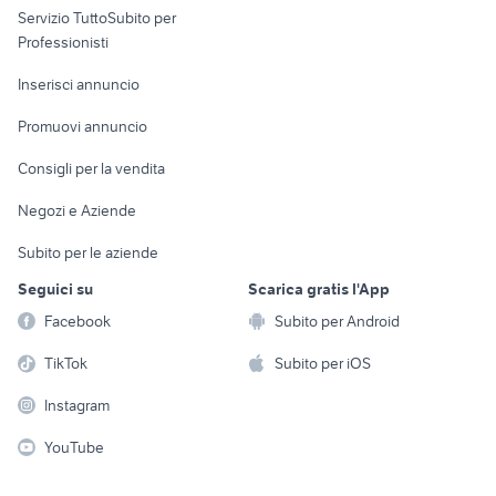
Servizio TuttoSubito per
persona
Informatica
Animali
Professionisti
Arredamento e
Console e
Accessori per
Casalinghi
Inserisci annuncio
Videogiochi
animali
Elettrodomestici
Promuovi annuncio
Audio/Video
Musica e Film
Giardino e Fai da te
Consigli per la vendita
Fotografia
Libri e Riviste
Abbigliamento e
Negozi e Aziende
Telefonia
Strumenti Musicali
Accessori
Subito per le aziende
Sports
Tutto per i bambini
Seguici su
Scarica gratis l'App
Biciclette
Facebook
Subito per Android
Collezionismo
TikTok
Subito per iOS
Instagram
YouTube