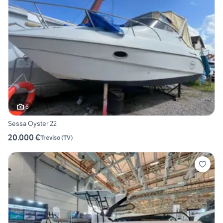
6
Sessa Oyster 22
20.000 €
Treviso
(
TV
)