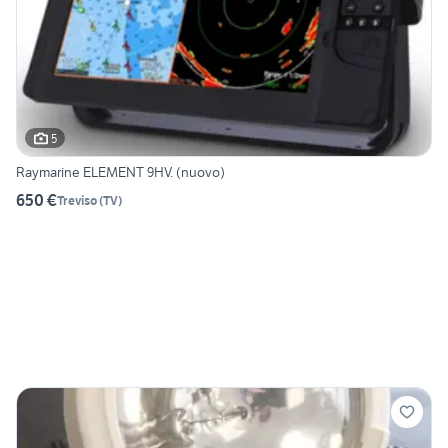
5
Raymarine ELEMENT 9HV. (nuovo)
650 €
Treviso
(
TV
)