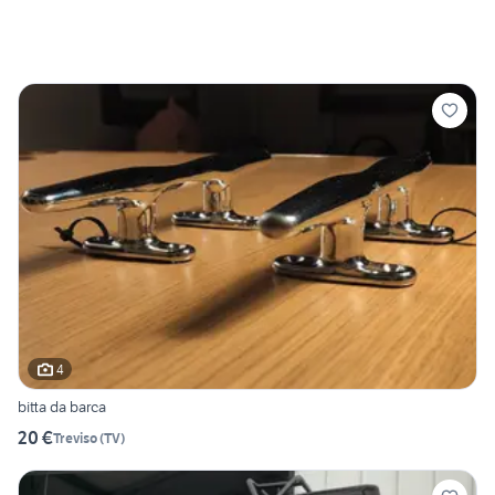
4
bitta da barca
20 €
Treviso
(
TV
)