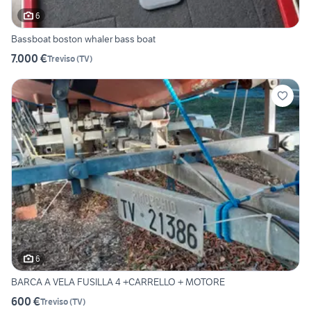
6
Bassboat boston whaler bass boat
7.000 €
Treviso
(
TV
)
6
BARCA A VELA FUSILLA 4 +CARRELLO + MOTORE
600 €
Treviso
(
TV
)