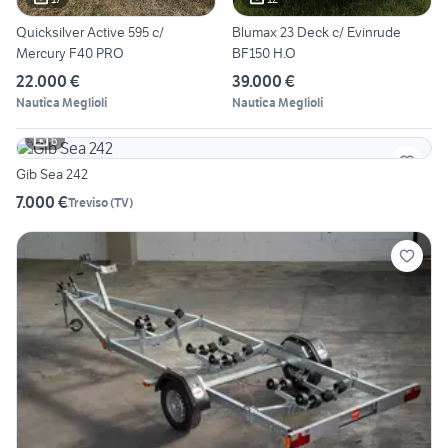
Quicksilver Active 595 c/
Blumax 23 Deck c/ Evinrude
Mercury F40 PRO
BF150 H.O
22.000 €
39.000 €
Nautica Meglioli
Nautica Meglioli
6
Gib Sea 242
7.000 €
Treviso
(
TV
)