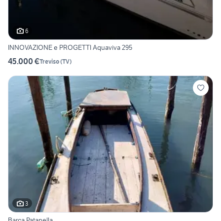
6
INNOVAZIONE e PROGETTI Aquaviva 295
45.000 €
Treviso
(
TV
)
3
Barca Patanella