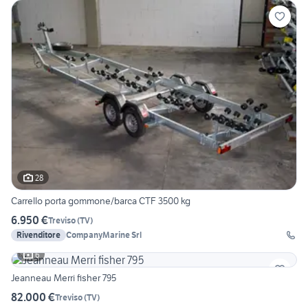
28
Carrello porta gommone/barca CTF 3500 kg
6.950 €
Treviso
(
TV
)
Rivenditore
CompanyMarine Srl
6
Jeanneau Merri fisher 795
82.000 €
Treviso
(
TV
)