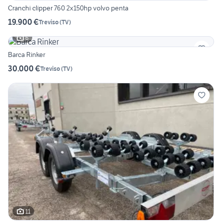
Cranchi clipper 760 2x150hp volvo penta
19.900 €
Treviso
(
TV
)
6
Barca Rinker
30.000 €
Treviso
(
TV
)
11