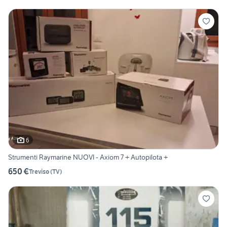
6
Strumenti Raymarine NUOVI - Axiom 7 + Autopilota +
650 €
Treviso
(
TV
)