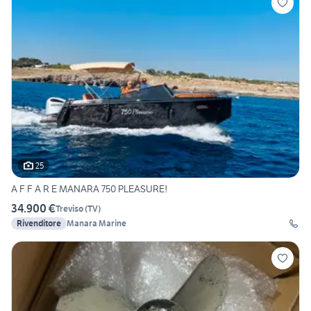
25
A F F A R E MANARA 750 PLEASURE!
34.900 €
Treviso
(
TV
)
Rivenditore
Manara Marine