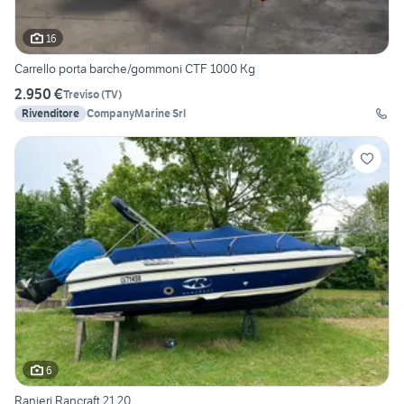
16
Carrello porta barche/gommoni CTF 1000 Kg
2.950 €
Treviso
(
TV
)
Rivenditore
CompanyMarine Srl
6
Ranieri Rancraft 21.20