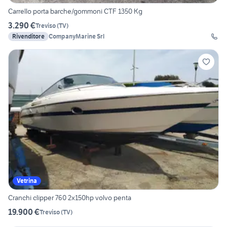
Carrello porta barche/gommoni CTF 1350 Kg
3.290 €
Treviso
(
TV
)
Rivenditore
CompanyMarine Srl
Vetrina
Cranchi clipper 760 2x150hp volvo penta
19.900 €
Treviso
(
TV
)