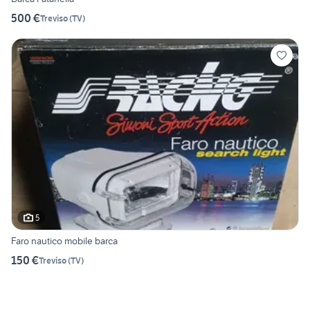
500 €
Treviso
(
TV
)
5
Faro nautico mobile barca
150 €
Treviso
(
TV
)