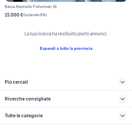
Barca Marinello Fisherman 16
15.000 €
Curtarolo
(
PD
)
La tua ricerca ha restituito pochi annunci.
Espandi a tutta la provincia
Più cercati
Correlati
Richerche simili
Suggerimenti
Ricerche consigliate
barche usate
barche pianiga
barche da lavoro in
vigonza
vetroresina
barche usate calcinaia
barche usate palau
barche usate lonigo
Tutte le categorie
barche usate
barche usate
barche usate borgonovo val
barche usate
barche usate quarto
codevigo
rovereto
tidone
cologna veneta
motori
immobili
lavoro e servizi
barche usate villorba
barche usate san