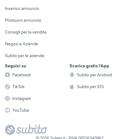
Arredamento e
Console e
Accessori per
Casalinghi
Inserisci annuncio
Videogiochi
animali
Elettrodomestici
Promuovi annuncio
Audio/Video
Musica e Film
Giardino e Fai da te
Consigli per la vendita
Fotografia
Libri e Riviste
Abbigliamento e
Negozi e Aziende
Telefonia
Strumenti Musicali
Accessori
Subito per le aziende
Sports
Tutto per i bambini
Seguici su
Scarica gratis l'App
Biciclette
Facebook
Subito per Android
Collezionismo
TikTok
Subito per iOS
Instagram
YouTube
©
2026
Subito.it - P.IVA 05526340962