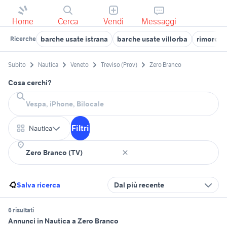
Home
Cerca
Vendi
Messaggi
barche usate istrana
barche usate villorba
rimorchi
Ricerche
Subito
Nautica
Veneto
Treviso (Prov)
Zero Branco
Cosa cerchi?
Filtri
Nautica
Salva ricerca
Dal più recente
6 risultati
Annunci in Nautica a Zero Branco