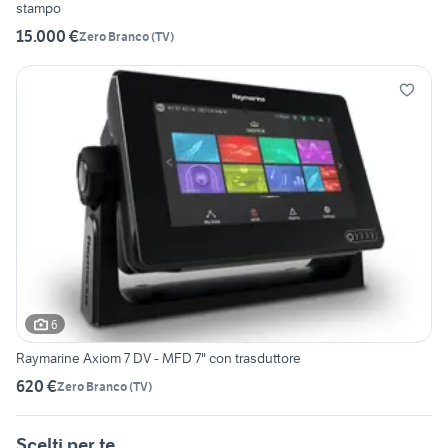
stampo
15.000 €
Zero Branco
(
TV
)
6
Raymarine Axiom 7 DV - MFD 7" con trasduttore
620 €
Zero Branco
(
TV
)
Scelti per te