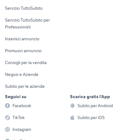
Servizio TuttoSubito
elettronica
per la casa e la
sports e hobby
Servizio TuttoSubito per
persona
Informatica
Animali
Professionisti
Arredamento e
Console e
Accessori per
Casalinghi
Inserisci annuncio
Videogiochi
animali
Elettrodomestici
Promuovi annuncio
Audio/Video
Musica e Film
Giardino e Fai da te
Consigli per la vendita
Fotografia
Libri e Riviste
Abbigliamento e
Negozi e Aziende
Telefonia
Strumenti Musicali
Accessori
Subito per le aziende
Sports
Tutto per i bambini
Seguici su
Scarica gratis l'App
Biciclette
Facebook
Subito per Android
Collezionismo
TikTok
Subito per iOS
Instagram