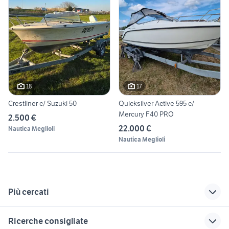
18
17
Crestliner c/ Suzuki 50
Quicksilver Active 595 c/
Mercury F40 PRO
2.500 €
22.000 €
Nautica Meglioli
Nautica Meglioli
Più cercati
Correlati
Richerche simili
Suggerimenti
Ricerche consigliate
barche usate casale
affitto nautica
barche usate san