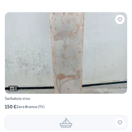
6
Serbatoio inox
150 €
Zero Branco
(
TV
)