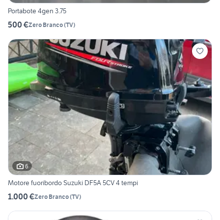
Portabote 4gen 3.75
500 €
Zero Branco
(
TV
)
6
Motore fuoribordo Suzuki DF5A 5CV 4 tempi
1.000 €
Zero Branco
(
TV
)