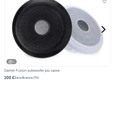
3
Garmin Fusion subwoofer più casse
100 €
Zero Branco
(
TV
)