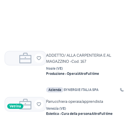
ADDETTO/ ALLA CARPENTERIA E AL
MAGAZZINO -Cod. 167
Noale
(
VE
)
Produzione - Operai
Altro
Full time
Azienda
SYNERGIE ITALIA SPA
Parrucchiera operaia/apprendista
Vetrina
Venezia
(
VE
)
Estetica - Cura della persona
Altro
Full time