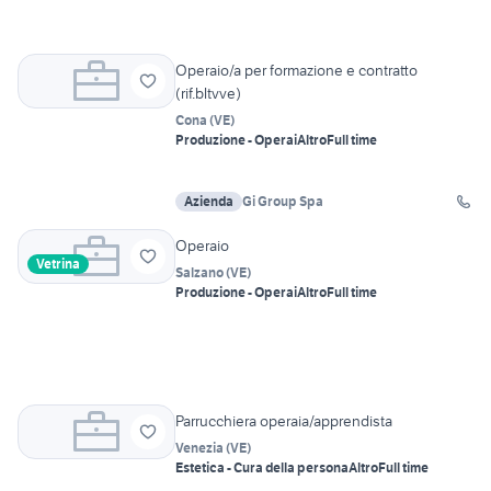
Operaio/a per formazione e contratto
(rif.bltvve)
Cona
(
VE
)
Produzione - Operai
Altro
Full time
Azienda
Gi Group Spa
Operaio
Vetrina
Salzano
(
VE
)
Produzione - Operai
Altro
Full time
Parrucchiera operaia/apprendista
Venezia
(
VE
)
Estetica - Cura della persona
Altro
Full time