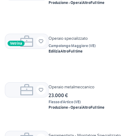
Produzione - Operai
Altro
Full time
Operaio specializzato
Vetrina
Campolongo Maggiore
(
VE
)
Edilizia
Altro
Full time
Operaio metalmeccanico
23.000 €
Fiesso d'Artico
(
VE
)
Produzione - Operai
Altro
Full time
Serramentista - Montatore Specializzato