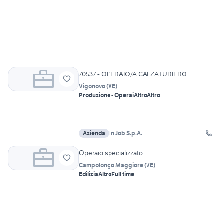
70537 - OPERAIO/A CALZATURIERO
Vigonovo
(
VE
)
Produzione - Operai
Altro
Altro
Azienda
In Job S.p.A.
Operaio specializzato
Campolongo Maggiore
(
VE
)
Edilizia
Altro
Full time