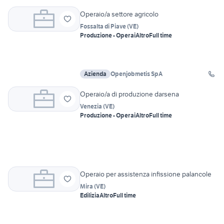
Operaio/a settore agricolo
Fossalta di Piave
(
VE
)
Produzione - Operai
Altro
Full time
Azienda
Openjobmetis SpA
Operaio/a di produzione darsena
Venezia
(
VE
)
Produzione - Operai
Altro
Full time
Operaio per assistenza infissione palancole
Mira
(
VE
)
Edilizia
Altro
Full time