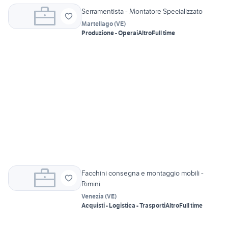
Serramentista - Montatore Specializzato
Martellago
(
VE
)
Produzione - Operai
Altro
Full time
Facchini consegna e montaggio mobili -
Rimini
Venezia
(
VE
)
Acquisti - Logistica - Trasporti
Altro
Full time