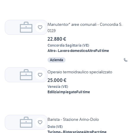
Manutentor* aree comunali - Concordia S.
0119
22.880 €
Concordia Sagittaria
(
VE
)
Altro - Lavoro domestico
Altro
Full time
Azienda
Operaio termoidraulico specializzato
25.000 €
Venezia
(
VE
)
Edilizia
Impiegato
Full time
Barista - Stazione Arino-Dolo
Dolo
(
VE
)
Turismo - Ristorazione
Altro
Part time