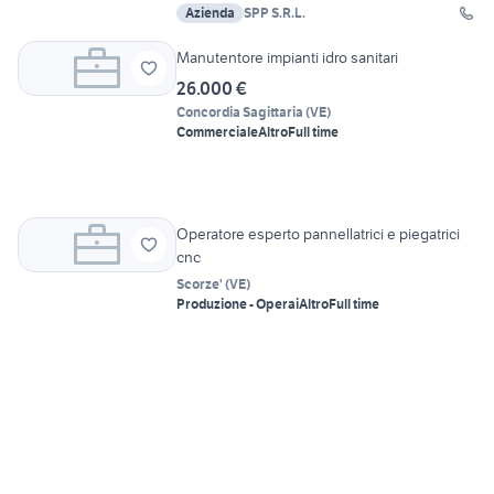
Azienda
SPP S.R.L.
Manutentore impianti idro sanitari
26.000 €
Concordia Sagittaria
(
VE
)
Commerciale
Altro
Full time
Operatore esperto pannellatrici e piegatrici
cnc
Scorze'
(
VE
)
Produzione - Operai
Altro
Full time