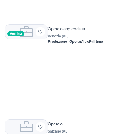
Operaio apprendista
Vetrina
Venezia
(
VE
)
Produzione - Operai
Altro
Full time
Operaio
Salzano
(
VE
)