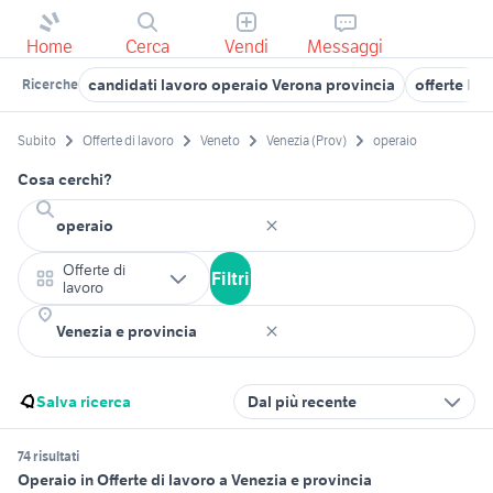
Home
Cerca
Vendi
Messaggi
candidati lavoro operaio Verona provincia
offerte la
Ricerche
Subito
Offerte di lavoro
Veneto
Venezia (Prov)
operaio
Cosa cerchi?
Offerte di
Filtri
lavoro
Salva ricerca
Dal più recente
74 risultati
Operaio in Offerte di lavoro a Venezia e provincia