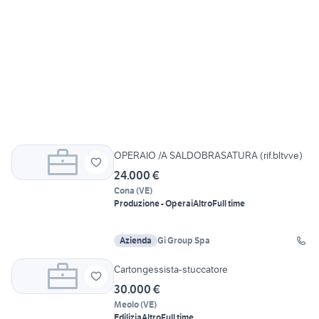
OPERAIO /A SALDOBRASATURA (rif.bltvve)
24.000 €
Cona
(
VE
)
Produzione - Operai
Altro
Full time
Azienda
Gi Group Spa
Cartongessista-stuccatore
30.000 €
Meolo
(
VE
)
Edilizia
Altro
Full time