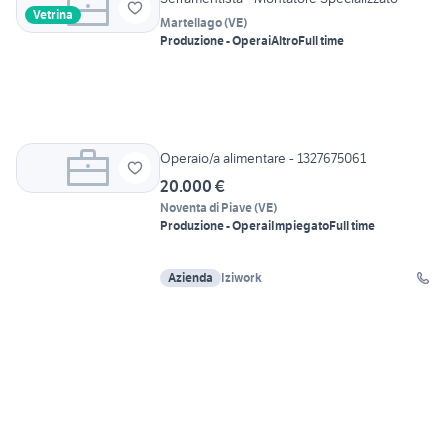
Vetrina
Martellago
(
VE
)
Produzione - Operai
Altro
Full time
Operaio/a alimentare - 1327675061
20.000 €
Noventa di Piave
(
VE
)
Produzione - Operai
Impiegato
Full time
Azienda
Iziwork