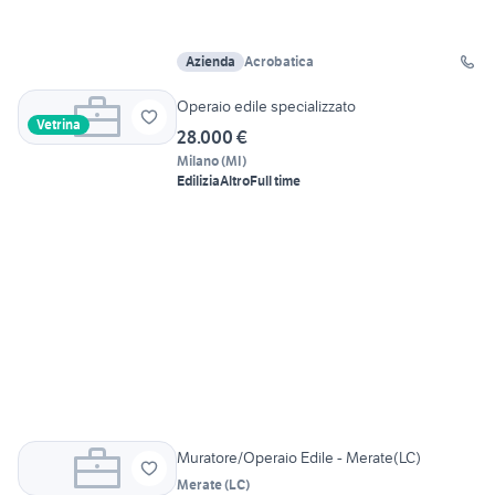
Azienda
Acrobatica
Operaio edile specializzato
Vetrina
28.000 €
Milano
(
MI
)
Edilizia
Altro
Full time
Muratore/Operaio Edile - Merate(LC)
Merate
(
LC
)