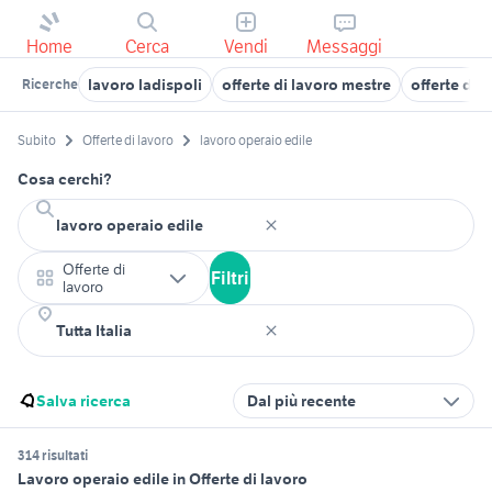
Home
Cerca
Vendi
Messaggi
lavoro ladispoli
offerte di lavoro mestre
offerte di 
Ricerche
Subito
Offerte di lavoro
lavoro operaio edile
Cosa cerchi?
Offerte di
Filtri
lavoro
Salva ricerca
Dal più recente
314 risultati
Lavoro operaio edile in Offerte di lavoro