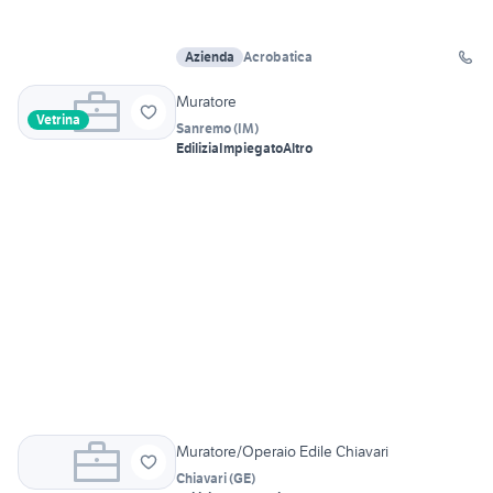
Azienda
Acrobatica
Muratore
Vetrina
Sanremo
(
IM
)
Edilizia
Impiegato
Altro
Muratore/Operaio Edile Chiavari
Chiavari
(
GE
)