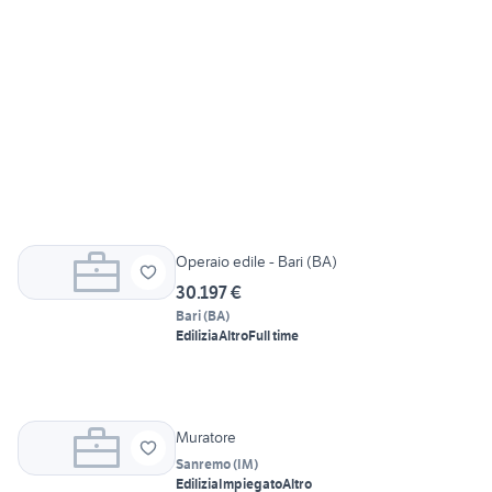
Operaio edile - Bari (BA)
30.197 €
Bari
(
BA
)
Edilizia
Altro
Full time
Muratore
Sanremo
(
IM
)
Edilizia
Impiegato
Altro