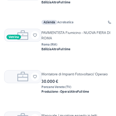
Edilizia
Altro
Full time
Azienda
Acrobatica
PAVIMENTISTA Fiumicino - NUOVA FIERA DI
Vetrina
ROMA
Roma
(
RM
)
Edilizia
Altro
Full time
Montatore di Impianti Fotovoltaici/ Operaio
30.000 €
Ponzano Veneto
(
TV
)
Produzione - Operai
Altro
Full time
Manovale / muratore esperto in tetti