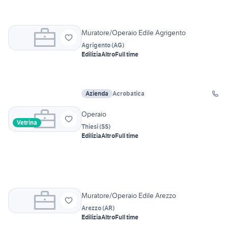
Muratore/Operaio Edile Agrigento
Agrigento
(
AG
)
Edilizia
Altro
Full time
Azienda
Acrobatica
Operaio
Vetrina
Thiesi
(
SS
)
Edilizia
Altro
Full time
Muratore/Operaio Edile Arezzo
Arezzo
(
AR
)
Edilizia
Altro
Full time