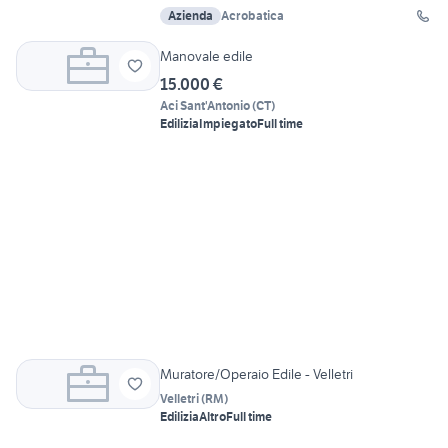
Azienda
Acrobatica
Manovale edile
15.000 €
Aci Sant'Antonio
(
CT
)
Edilizia
Impiegato
Full time
Muratore/Operaio Edile - Velletri
Velletri
(
RM
)
Edilizia
Altro
Full time