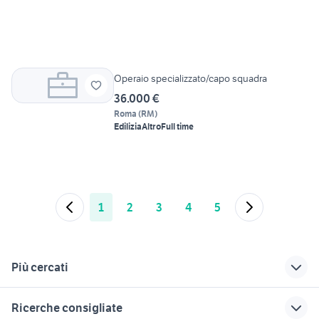
Operaio specializzato/capo squadra
36.000 €
Roma
(
RM
)
Edilizia
Altro
Full time
1
2
3
4
5
Più cercati
Correlati
Richerche simili
Suggerimenti
Ricerche consigliate
lavoro ivrea
lavoro edile estero
candidati lavoro