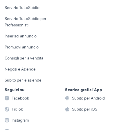
Servizio TuttoSubito
elettronica
per la casa e la
sports e hobby
Servizio TuttoSubito per
persona
Informatica
Animali
Professionisti
Arredamento e
Console e
Accessori per
Casalinghi
Inserisci annuncio
Videogiochi
animali
Elettrodomestici
Promuovi annuncio
Audio/Video
Musica e Film
Giardino e Fai da te
Consigli per la vendita
Fotografia
Libri e Riviste
Abbigliamento e
Negozi e Aziende
Telefonia
Strumenti Musicali
Accessori
Subito per le aziende
Sports
Tutto per i bambini
Seguici su
Scarica gratis l'App
Biciclette
Facebook
Subito per Android
Collezionismo
TikTok
Subito per iOS
Instagram