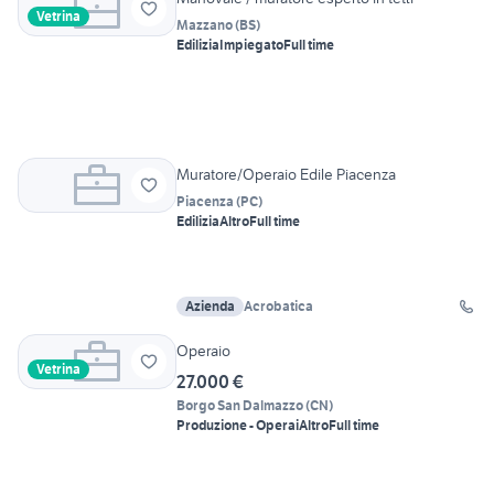
Vetrina
Mazzano
(
BS
)
Edilizia
Impiegato
Full time
Muratore/Operaio Edile Piacenza
Piacenza
(
PC
)
Edilizia
Altro
Full time
Azienda
Acrobatica
Operaio
Vetrina
27.000 €
Borgo San Dalmazzo
(
CN
)
Produzione - Operai
Altro
Full time