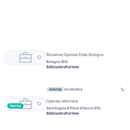
Muratore/Operaio Edile Bologna
Bologna
(
BO
)
Edilizia
Altro
Full time
Azienda
Acrobatica
Operaio lattoniere
Vetrina
Sant'Angelo di Piove di Sacco
(
PD
)
Edilizia
Altro
Full time