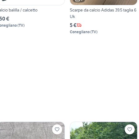
alcio balilla / calcetto
Scarpe da calcio Adidas 39.5 taglia 6
Uk
50 €
5 €
onegliano
(
TV
)
Conegliano
(
TV
)