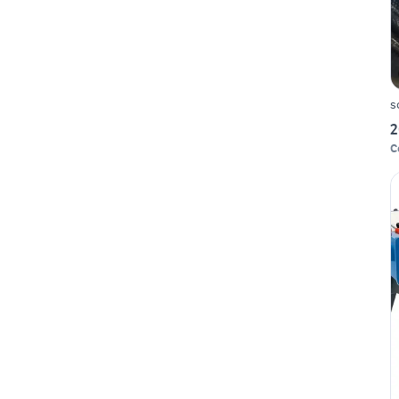
s
2
C