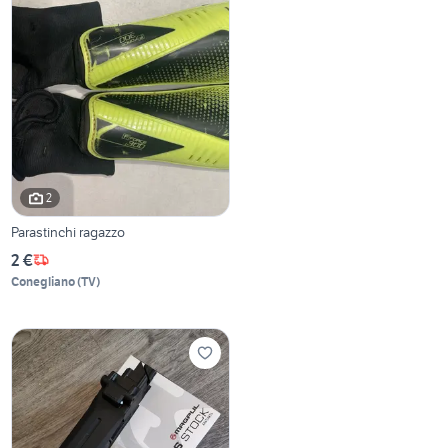
2
Parastinchi ragazzo
2 €
Conegliano
(
TV
)