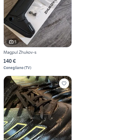
5
Magpul Zhukov-s
140 €
Conegliano
(
TV
)