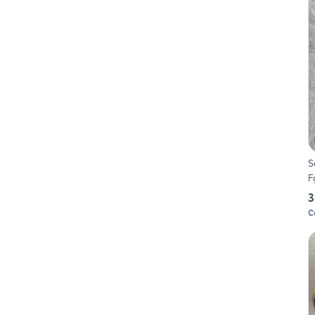
S
F
3
C