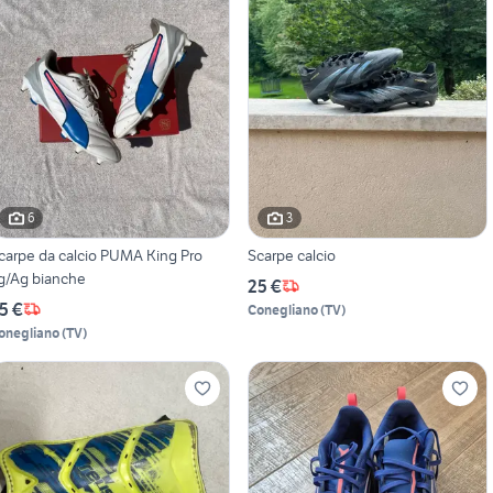
6
3
carpe da calcio PUMA King Pro
Scarpe calcio
g/Ag bianche
25 €
5 €
Conegliano
(
TV
)
onegliano
(
TV
)