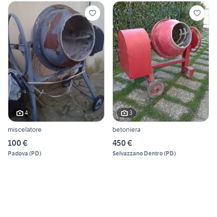
4
3
miscelatore
betoniera
100 €
450 €
Padova
(
PD
)
Selvazzano Dentro
(
PD
)