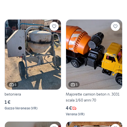
6
5
betoniera
Majorette camion beton n. 3031
scala 1/60 anni 70
1 €
4 €
Gazzo Veronese
(
VR
)
Verona
(
VR
)