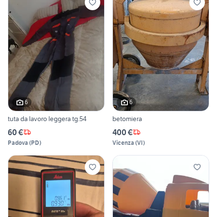
6
6
tuta da lavoro leggera tg.54
betomiera
60 €
400 €
Padova
(
PD
)
Vicenza
(
VI
)