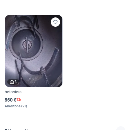
3
betoniera
860 €
Albettone
(
VI
)