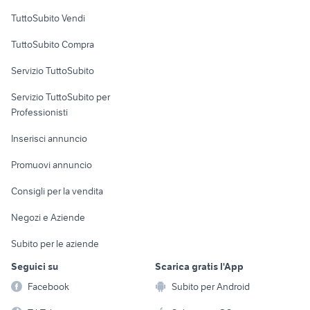
Case vacanza
TuttoSubito Vendi
Uffici e Locali
TuttoSubito Compra
commerciali
Servizio TuttoSubito
elettronica
per la casa e la
sports e hobby
Servizio TuttoSubito per
persona
Informatica
Animali
Professionisti
Arredamento e
Console e
Accessori per
Casalinghi
Inserisci annuncio
Videogiochi
animali
Elettrodomestici
Promuovi annuncio
Audio/Video
Musica e Film
Giardino e Fai da te
Consigli per la vendita
Fotografia
Libri e Riviste
Abbigliamento e
Negozi e Aziende
Telefonia
Strumenti Musicali
Accessori
Subito per le aziende
Sports
Tutto per i bambini
Seguici su
Scarica gratis l'App
Biciclette
Facebook
Subito per Android
Collezionismo