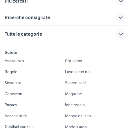
Più cercati
Correlati
Richerche simili
Suggerimenti
Ricerche consigliate
toyota aygo usata
impastatrice usata 5
panda usata lecco
roma
kg
ktm rc 390 usata
smart usata cagliari
audi q3 usata torino
Tutte le categorie
rotopressa usata
bmw usata sicilia
betoniera Umbria
audi sq5 usata
punto 1300 multijet
sceratrice usata
migliore auto usata
usata
peugeot 206 rc usata
betoniera usata roma
motori
immobili
lavoro e servizi
7000 euro
500x usata lecce
rotopressa usata
Subito
aprilia caponord usata
fiat freemont usata veneto
Auto
Appartamenti
Offerte di lavoro
toyota yaris usata
sardegna
cucina usata
Assistenza
Chi siamo
fresa per motocoltivatore usata
camion betoniera usata
vicenza
piacenza
zero motorcycles
Accessori Auto
Camere/Posti letto
Servizi
motozappa usata frosinone
camion betoniera
vespa px 125 usata
usata
Regole
Lavora con noi
vespa px usata
da restaurare
Moto e Scooter
Ville singole e a
Candidati in cerca di
alfa 159 usata torino
betoniera elettrica usata
kia venga usata
kia proceed usata
Sicurezza
Sostenibilità
schiera
lavoro
cagiva mito 125
panda usata oristano
vespa 125 usata bari
Accessori Moto
usata
Condizioni
Magazine
Terreni e rustici
Attrezzature di
betoniera giardino
lavoro ladispoli
bmc twostroke usata
Nautica
lavoro
auto cabrio
auto usate reggio emilia
Privacy
Idee regalo
Garage e box
Caravan e Camper
Accessibilità
Mappa del sito
Loft, mansarde e
Veicoli commerciali
altro
Gestisci cookies
Modelli auto