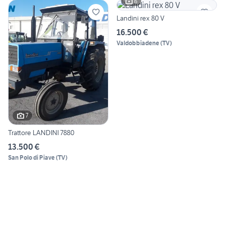
6
Landini rex 80 V
16.500 €
Valdobbiadene
(
TV
)
7
Trattore LANDINI 7880
13.500 €
San Polo di Piave
(
TV
)