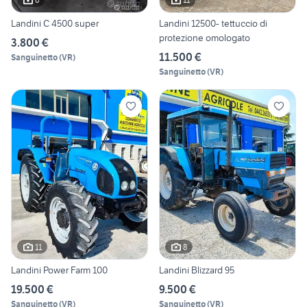
Landini C 4500 super
Landini 12500- tettuccio di
protezione omologato
3.800 €
11.500 €
Sanguinetto
(
VR
)
Sanguinetto
(
VR
)
11
8
Landini Power Farm 100
Landini Blizzard 95
19.500 €
9.500 €
Sanguinetto
(
VR
)
Sanguinetto
(
VR
)