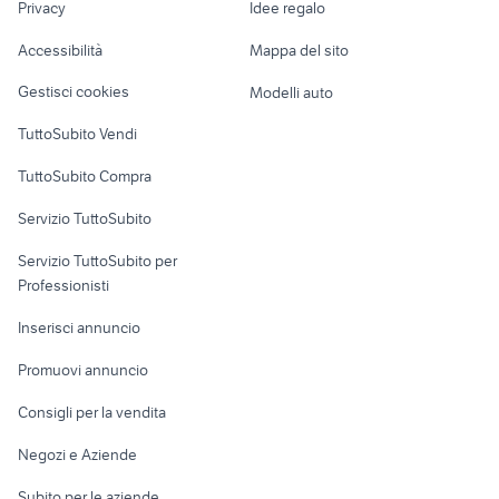
specialized turbo levo usata
motos enduro 125 2t
Privacy
Idee regalo
Garage e box
Caravan e Camper
Accessibilità
Mappa del sito
Loft, mansarde e
Veicoli commerciali
altro
Gestisci cookies
Modelli auto
Case vacanza
TuttoSubito Vendi
Uffici e Locali
TuttoSubito Compra
commerciali
Servizio TuttoSubito
elettronica
per la casa e la
sports e hobby
Servizio TuttoSubito per
persona
Informatica
Animali
Professionisti
Arredamento e
Console e
Accessori per
Casalinghi
Inserisci annuncio
Videogiochi
animali
Elettrodomestici
Promuovi annuncio
Audio/Video
Musica e Film
Giardino e Fai da te
Consigli per la vendita
Fotografia
Libri e Riviste
Abbigliamento e
Negozi e Aziende
Telefonia
Strumenti Musicali
Accessori
Subito per le aziende