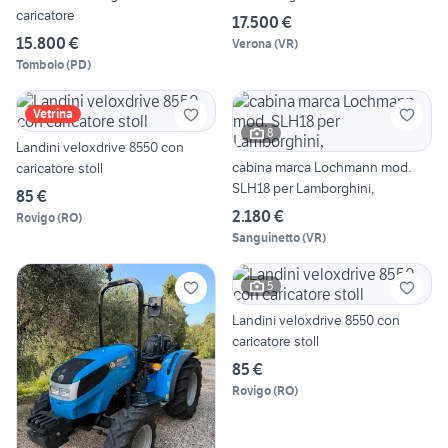
caricatore
17.500 €
15.800 €
Verona
(
VR
)
Tombolo
(
PD
)
Vetrina
8
Landini veloxdrive 8550 con
cabina marca Lochmann mod.
caricatore stoll
SLH18 per Lamborghini,
85 €
2.180 €
Rovigo
(
RO
)
Sanguinetto
(
VR
)
5
Landini veloxdrive 8550 con
caricatore stoll
85 €
Rovigo
(
RO
)