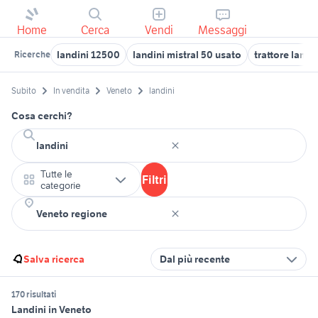
Home
Cerca
Vendi
Messaggi
landini 12500
landini mistral 50 usato
trattore landi
Ricerche
Subito
In vendita
Veneto
landini
Cosa cerchi?
Tutte le
Filtri
categorie
Salva ricerca
Dal più recente
170 risultati
Landini in Veneto