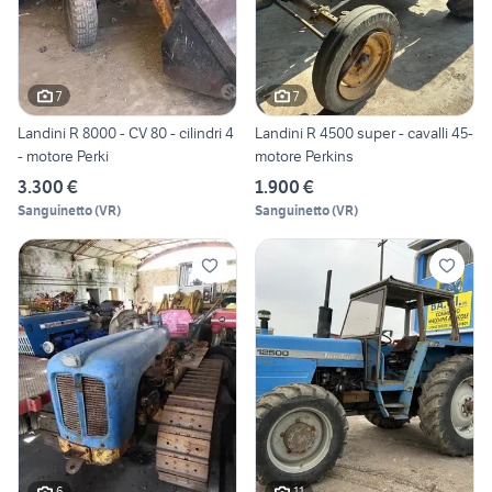
7
7
Landini R 8000 - CV 80 - cilindri 4
Landini R 4500 super - cavalli 45-
- motore Perki
motore Perkins
3.300 €
1.900 €
Sanguinetto
(
VR
)
Sanguinetto
(
VR
)
6
11