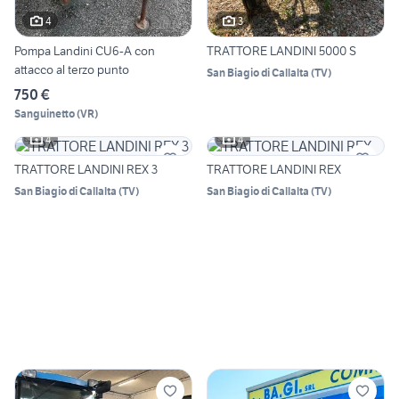
4
3
Pompa Landini CU6-A con
TRATTORE LANDINI 5000 S
attacco al terzo punto
San Biagio di Callalta
(
TV
)
750 €
Sanguinetto
(
VR
)
4
4
TRATTORE LANDINI REX 3
TRATTORE LANDINI REX
San Biagio di Callalta
(
TV
)
San Biagio di Callalta
(
TV
)