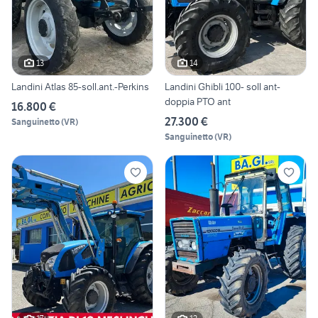
13
14
Landini Atlas 85-soll.ant.-Perkins
Landini Ghibli 100- soll ant-
doppia PTO ant
16.800 €
27.300 €
Sanguinetto
(
VR
)
Sanguinetto
(
VR
)