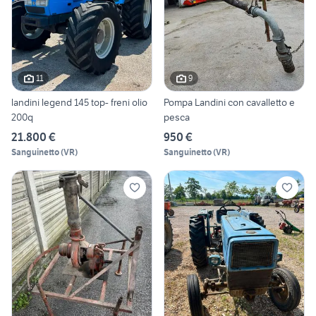
11
9
landini legend 145 top- freni olio
Pompa Landini con cavalletto e
200q
pesca
21.800 €
950 €
Sanguinetto
(
VR
)
Sanguinetto
(
VR
)