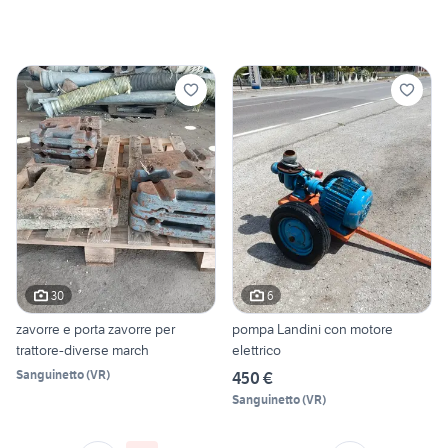
30
6
zavorre e porta zavorre per
pompa Landini con motore
trattore-diverse march
elettrico
Sanguinetto
(
VR
)
450 €
Sanguinetto
(
VR
)