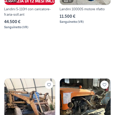
17
12
Landini 5-110H con caricatore-
Landini 10000S motore rifatto
fr.aria-soll.ant
11.500 €
44.500 €
Sanguinetto
(
VR
)
Sanguinetto
(
VR
)