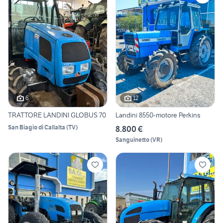
6
12
TRATTORE LANDINI GLOBUS 70
Landini 8550-motore Perkins
San Biagio di Callalta
(
TV
)
8.800 €
Sanguinetto
(
VR
)