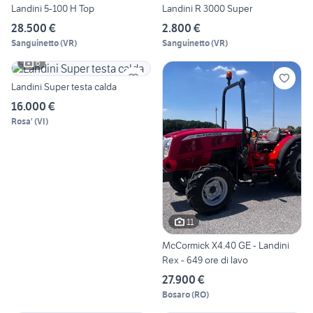
Landini 5-100 H Top
Landini R 3000 Super
28.500 €
2.800 €
Sanguinetto
(
VR
)
Sanguinetto
(
VR
)
6
Landini Super testa calda
16.000 €
Rosa'
(
VI
)
11
McCormick X4.40 GE - Landini
Rex - 649 ore di lavo
27.900 €
Bosaro
(
RO
)