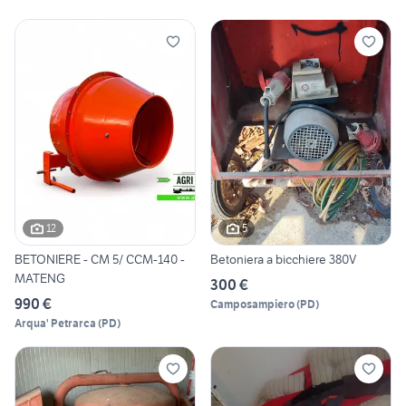
12
5
BETONIERE - CM 5/ CCM-140 -
Betoniera a bicchiere 380V
MATENG
300 €
990 €
Camposampiero
(
PD
)
Arqua' Petrarca
(
PD
)