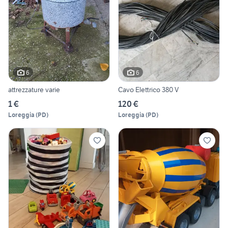
6
6
attrezzature varie
Cavo Elettrico 380 V
1 €
120 €
Loreggia
(
PD
)
Loreggia
(
PD
)