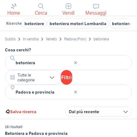
Home
Cerca
Vendi
Messaggi
betoniere
betoniera motori Lombardia
betoniera v
Ricerche
Subito
In vendita
Veneto
Padova (Prov)
betoniera
Cosa cerchi?
Tutte le
Filtri
categorie
Salva ricerca
Dal più recente
16 risultati
Betoniera a Padova e provincia