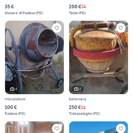
35 €
200 €
Masera' di Padova
(
PD
)
Teolo
(
PD
)
4
2
miscelatore
betoniera
100 €
250 €
Padova
(
PD
)
Trebaseleghe
(
PD
)