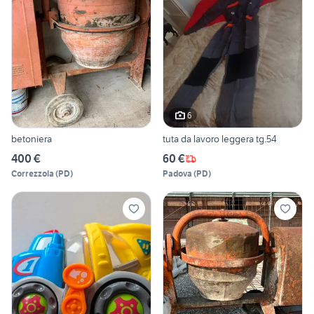
6
betoniera
tuta da lavoro leggera tg.54
400 €
60 €
Correzzola
(
PD
)
Padova
(
PD
)