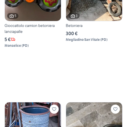
5
3
Gioccattolo camion betoniera
Betoniera
lanciapalle
300 €
5 €
Megliadino San Vitale
(
PD
)
Monselice
(
PD
)