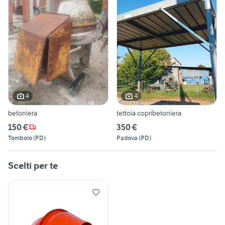
4
4
betoniera
tettoia copribetoniera
150 €
350 €
Tombolo
(
PD
)
Padova
(
PD
)
Scelti per te