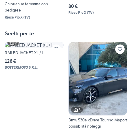
Chihuahua femmina con
80 €
pedigree
Riese Pio X
(
TV
)
Riese Pio X
(
TV
)
Scelti per te
2
RAILED JACKET XL / L
126 €
BOTTERMOTO S.R.L.
8
Bmw 530e xDrive Touring Msport
possibilità noleggi