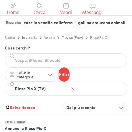
Home
Cerca
Vendi
Messaggi
case in vendita colleferro
gallina araucana animali
Ricerche
Subito
In vendita
Veneto
Treviso (Prov)
Riese Pio X
Cosa cerchi?
Tutte le
Filtri
categorie
Salva ricerca
Dal più recente
2.036 risultati
Annunci a Riese Pio X