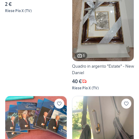
2 €
Riese Pio X
(
TV
)
6
Quadro in argento "Estate" - New
Daniel
40 €
Riese Pio X
(
TV
)