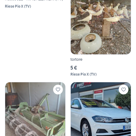
Riese Pio X
(
TV
)
tortore
5 €
Riese Pio X
(
TV
)