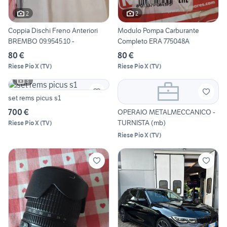
2
2
Coppia Dischi Freno Anteriori
Modulo Pompa Carburante
BREMBO 09.9545.10 -
Completo ERA 775048A
80 €
80 €
Riese Pio X
(
TV
)
Riese Pio X
(
TV
)
3
set rems picus s1
700 €
OPERAIO METALMECCANICO -
TURNISTA (mb)
Riese Pio X
(
TV
)
Riese Pio X
(
TV
)