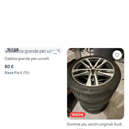
3
Gabbia grande per uccelli
80 €
Riese Pio X
(
TV
)
Vetrina
Gomme piu cerchi originali Audi