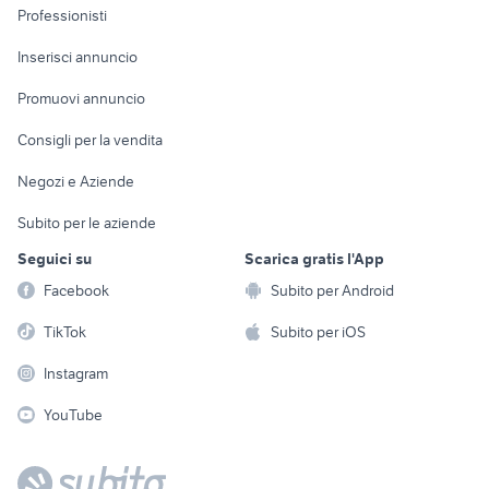
Informatica
Animali
Professionisti
Arredamento e
Console e
Accessori per
Casalinghi
Inserisci annuncio
Videogiochi
animali
Elettrodomestici
Promuovi annuncio
Audio/Video
Musica e Film
Giardino e Fai da te
Consigli per la vendita
Fotografia
Libri e Riviste
Abbigliamento e
Negozi e Aziende
Telefonia
Strumenti Musicali
Accessori
Subito per le aziende
Sports
Tutto per i bambini
Seguici su
Scarica gratis l'App
Biciclette
Facebook
Subito per Android
Collezionismo
TikTok
Subito per iOS
Instagram
YouTube