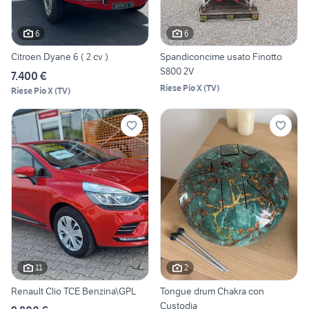
6
6
Citroen Dyane 6 ( 2 cv )
Spandiconcime usato Finotto
S800 2V
7.400 €
Riese Pio X
(
TV
)
Riese Pio X
(
TV
)
11
2
Renault Clio TCE Benzina\GPL
Tongue drum Chakra con
Custodia