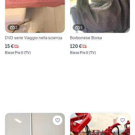
2
5
DVD serie Viaggio nella scienza
Borbonese Borsa
15 €
120 €
Riese Pio X
(
TV
)
Riese Pio X
(
TV
)