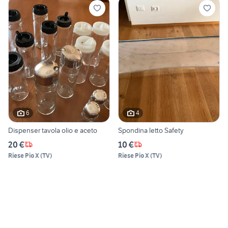
6
4
Dispenser tavola olio e aceto
Spondina letto Safety
20 €
10 €
Riese Pio X
(
TV
)
Riese Pio X
(
TV
)