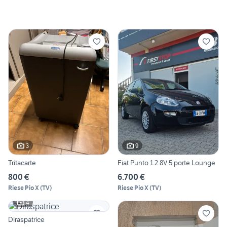
3
9
Tritacarte
Fiat Punto 1.2 8V 5 porte Lounge
800 €
6.700 €
Riese Pio X
(
TV
)
Riese Pio X
(
TV
)
4
Diraspatrice