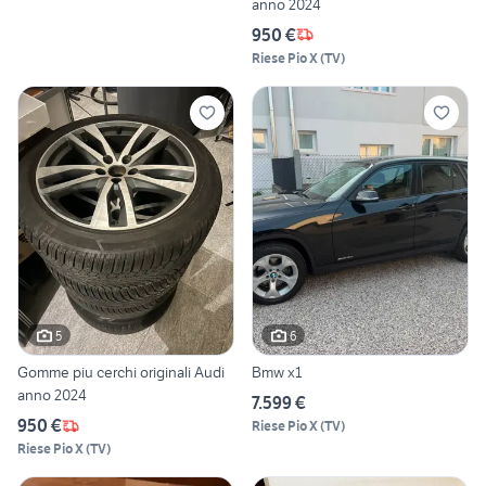
anno 2024
950 €
Riese Pio X
(
TV
)
5
6
Gomme piu cerchi originali Audi
Bmw x1
anno 2024
7.599 €
950 €
Riese Pio X
(
TV
)
Riese Pio X
(
TV
)