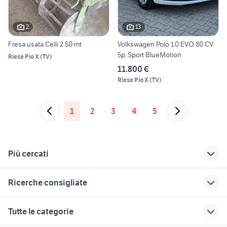
2
13
Fresa usata Celli 2.50 mt
Volkswagen Polo 1.0 EVO 80 CV
5p. Sport BlueMotion
Riese Pio X
(
TV
)
11.800 €
Riese Pio X
(
TV
)
1
2
3
4
5
Più cercati
Correlati
Richerche simili
Suggerimenti
Ricerche consigliate
terreni in vendita
tv audio video Roma
giardino Belluno
piemonte
provincia
provincia
scale usate occasioni
typhoon 50
Tutte le categorie
roulotte 500 euro
snapper tagliaerba
lavoro Roma
maltipoo toy
ford fiesta 2013
provincia