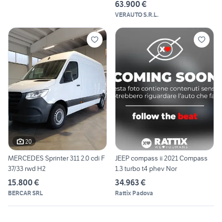
63.900 €
VERAUTO S.R.L.
20
MERCEDES Sprinter 311 2.0 cdi F
JEEP compass ii 2021 Compass
37/33 rwd H2
1.3 turbo t4 phev Nor
15.800 €
34.963 €
BERCAR SRL
Rattix Padova