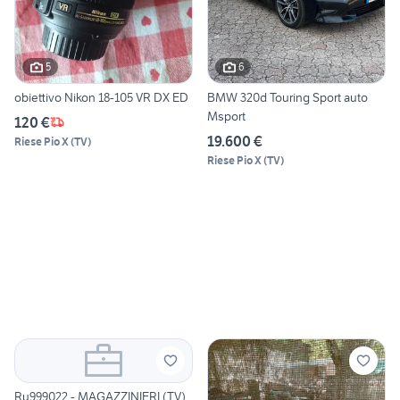
5
6
obiettivo Nikon 18-105 VR DX ED
BMW 320d Touring Sport auto
Msport
120 €
19.600 €
Riese Pio X
(
TV
)
Riese Pio X
(
TV
)
Ru999022 - MAGAZZINIERI (TV)