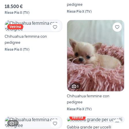
pedigree
18.500 €
Riese Pio X
(
TV
)
Riese Pio X
(
TV
)
Vetrina
Chihuahua femmina con
pedigree
Riese Pio X
(
TV
)
6
Chihuahua femmine con
pedigree
Riese Pio X
(
TV
)
Vetrina
2
Gabbia grande per uccelli