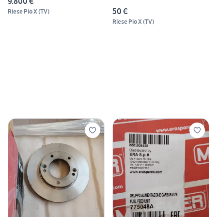
9.800 €
50 €
Riese Pio X
(
TV
)
Riese Pio X
(
TV
)