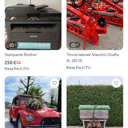
3
5
Stampante Brother
Trincia laterale Maschio Giraffa
XL 185 SE
250 €
Riese Pio X
(
TV
)
Riese Pio X
(
TV
)