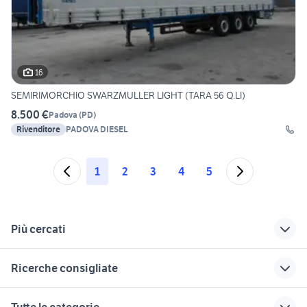
16
SEMIRIMORCHIO SWARZMULLER LIGHT (TARA 56 Q.LI)
8.500 €
Padova
(
PD
)
Rivenditore
PADOVA DIESEL
1
2
3
4
5
Più cercati
Correlati
Richerche simili
Suggerimenti
Ricerche consigliate
veicoli commerciali
veicoli commerciali
mulino veicoli
Bagnoli di Sopra
Pozzoleone
commerciali Veneto
veicoli commerciali usati lazio
iveco vm 90