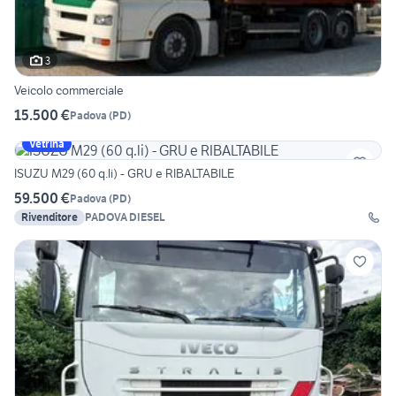
3
Veicolo commerciale
15.500 €
Padova
(
PD
)
Vetrina
ISUZU M29 (60 q.li) - GRU e RIBALTABILE
59.500 €
Padova
(
PD
)
Rivenditore
PADOVA DIESEL