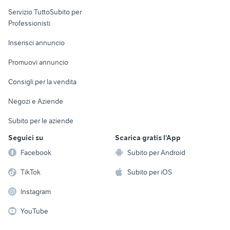
elettronica
per la casa e la
sports e hobby
Servizio TuttoSubito per
persona
Informatica
Animali
Professionisti
Arredamento e
Console e
Accessori per
Casalinghi
Inserisci annuncio
Videogiochi
animali
Elettrodomestici
Promuovi annuncio
Audio/Video
Musica e Film
Giardino e Fai da te
Consigli per la vendita
Fotografia
Libri e Riviste
Abbigliamento e
Negozi e Aziende
Telefonia
Strumenti Musicali
Accessori
Subito per le aziende
Sports
Tutto per i bambini
Seguici su
Scarica gratis l'App
Biciclette
Facebook
Subito per Android
Collezionismo
TikTok
Subito per iOS
Instagram
YouTube