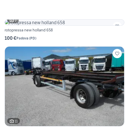
3
rotopressa new holland 658
100 €
Padova
(
PD
)
11