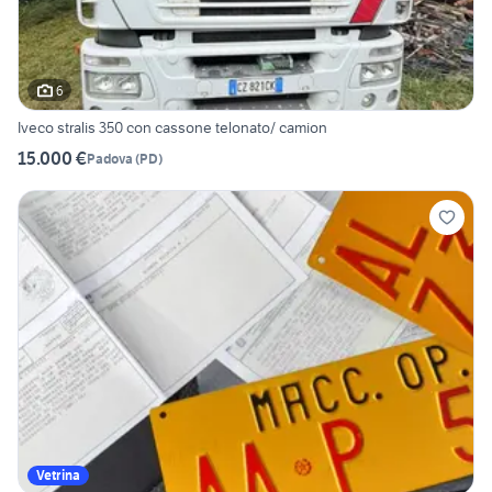
6
Iveco stralis 350 con cassone telonato/ camion
15.000 €
Padova
(
PD
)
Vetrina