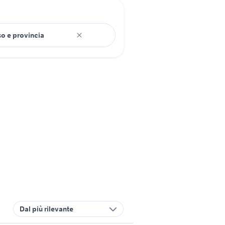
Dal più rilevante