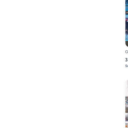
G
3
S