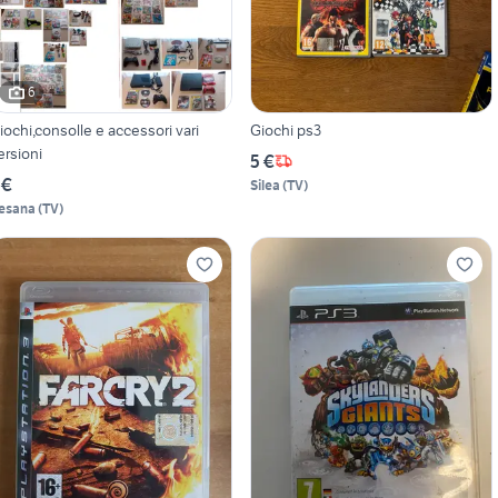
6
iochi,consolle e accessori vari
Giochi ps3
ersioni
5 €
 €
Silea
(
TV
)
esana
(
TV
)