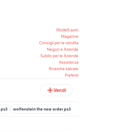
Modelli auto
Magazine
Consigli per la vendita
Negozi e Aziende
Subito per le Aziende
Assistenza
Ricerche salvate
Preferiti
Vendi
y ps3
wolfenstein the new order ps3
killzone 1 ps3 videogiochi