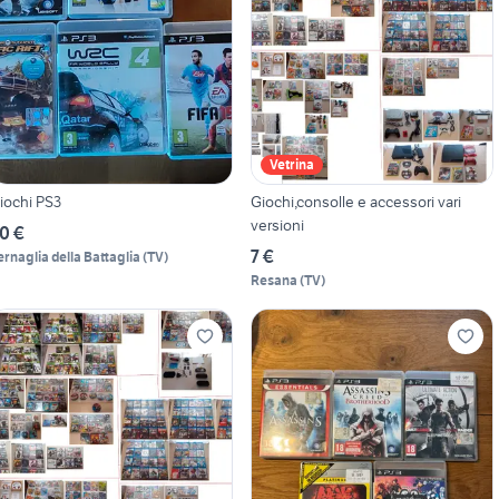
Vetrina
iochi PS3
Giochi,consolle e accessori vari
versioni
0 €
7 €
ernaglia della Battaglia
(
TV
)
Resana
(
TV
)