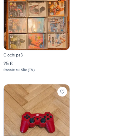
Giochi ps3
25 €
Casale sul Sile
(
TV
)