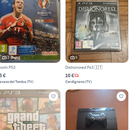
3
6
iochi PS3
Dishonored Ps3 🇮🇹
5 €
10 €
avaso del Tomba
(
TV
)
Cordignano
(
TV
)