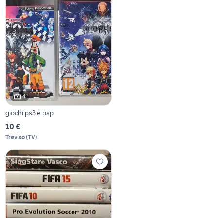
4
giochi ps3 e psp
10 €
Treviso
(
TV
)