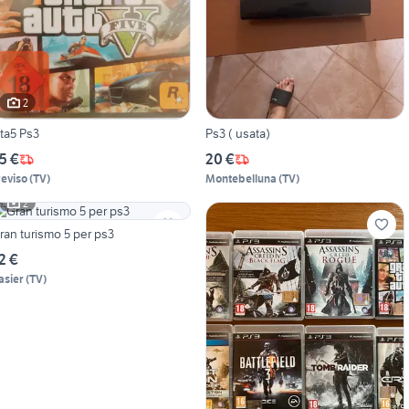
2
ta5 Ps3
Ps3 ( usata)
5 €
20 €
reviso
(
TV
)
Montebelluna
(
TV
)
2
ran turismo 5 per ps3
2 €
asier
(
TV
)