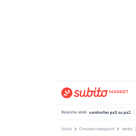
controller ps3 su ps2
Ricerche
simili
Subito
Console e videogiochi
Veneto