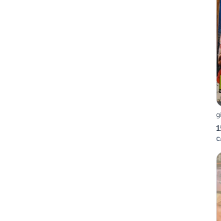
g
1
C