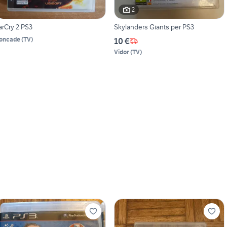
2
arCry 2 PS3
Skylanders Giants per PS3
oncade
(
TV
)
10 €
Vidor
(
TV
)