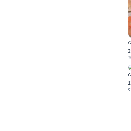
G
2
T
G
1
C