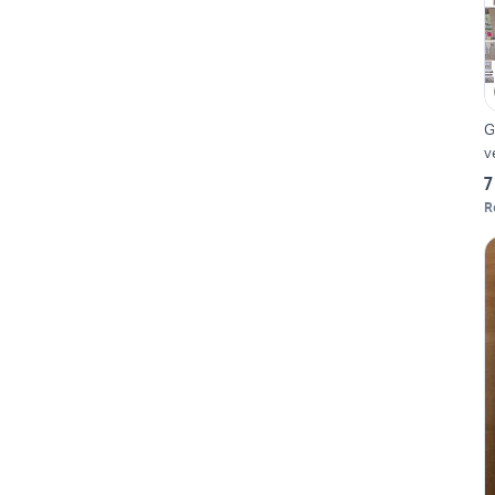
G
v
7
R