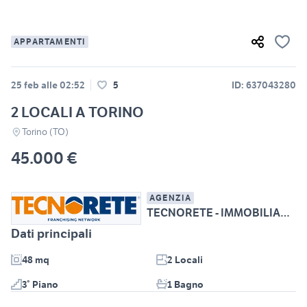
APPARTAMENTI
25 feb alle 02:52
5
ID: 637043280
2 LOCALI A TORINO
Torino (TO)
45.000 €
AGENZIA
TECNORETE - IMMOBILIARE BORGARO SAS
Dati principali
48 mq
2 Locali
3° Piano
1 Bagno