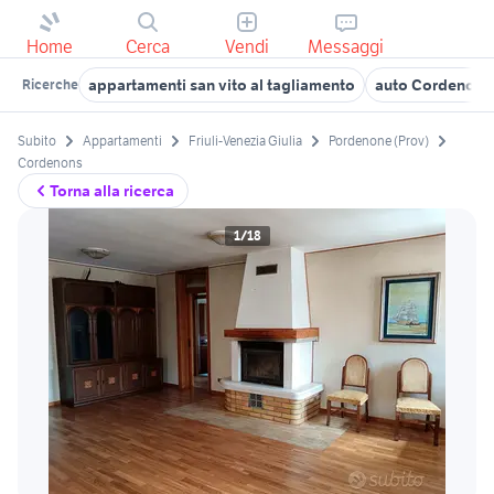
Home
Cerca
Vendi
Messaggi
appartamenti san vito al tagliamento
auto Cordenons
Ricerche
Subito
Appartamenti
Friuli-Venezia Giulia
Pordenone (Prov)
Cordenons
Torna alla ricerca
1/18