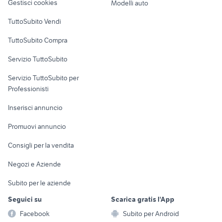
Gestisci cookies
Modelli auto
magazzini torino
lampade da terrazzo
Case vacanza
TuttoSubito Vendi
magazzini toscana
appartamenti in vendita iglesias
Uffici e Locali
TuttoSubito Compra
affitti carmagnola privati
case in vendita corsico
commerciali
affitto appartamenti sferracavallo
Servizio TuttoSubito
case in affitto orvieto
Palermo provincia
elettronica
per la casa e la
sports e hobby
Servizio TuttoSubito per
persona
Informatica
Animali
Professionisti
Arredamento e
Console e
Accessori per
Casalinghi
Inserisci annuncio
Videogiochi
animali
Elettrodomestici
Promuovi annuncio
Audio/Video
Musica e Film
Giardino e Fai da te
Consigli per la vendita
Fotografia
Libri e Riviste
Abbigliamento e
Negozi e Aziende
Telefonia
Strumenti Musicali
Accessori
Subito per le aziende
Sports
Tutto per i bambini
Seguici su
Scarica gratis l'App
Biciclette
Facebook
Subito per Android