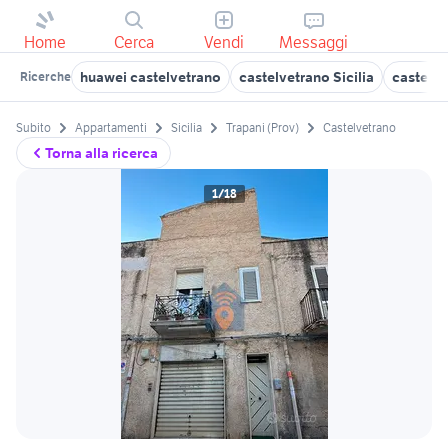
Home
Cerca
Vendi
Messaggi
huawei castelvetrano
castelvetrano Sicilia
castelvet
Ricerche
Subito
Appartamenti
Sicilia
Trapani (Prov)
Castelvetrano
Torna alla ricerca
1/18